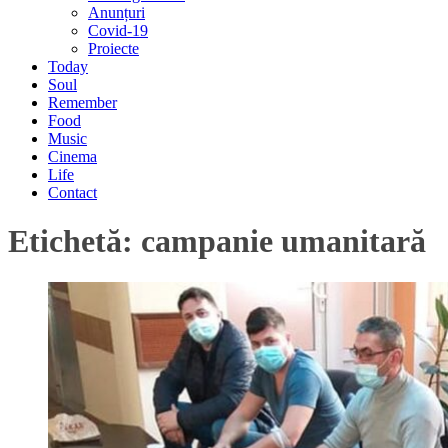
Anunțuri
Covid-19
Proiecte
Today
Soul
Remember
Food
Music
Cinema
Life
Contact
Etichetă:
campanie umanitară