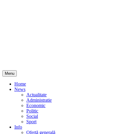
Skip
Menu
to
content
Home
News
Actualitate
Administratie
Economic
Politic
Social
Sport
Info
Ofertă generală