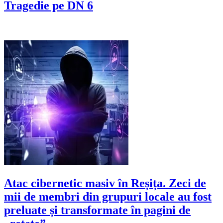
Tragedie pe DN 6
Atac cibernetic masiv în Reșița. Zeci de
mii de membri din grupuri locale au fost
preluate și transformate în pagini de