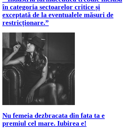
în categoria sectoarelor critice și
exceptată de la eventualele măsuri de
restricționare.”
Nu femeia dezbracata din fata ta e
premiul cel mare. Iubirea e!