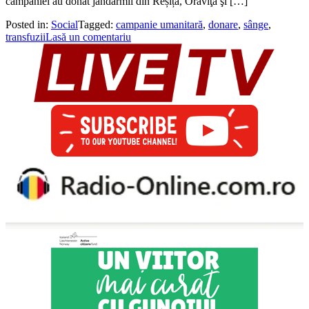
campaniei au donat jandarmii din Reșița, Oraviţa şi […]
Posted in:
Social
Tagged:
campanie umanitară
,
donare
,
sânge
,
transfuzii
Lasă un comentariu