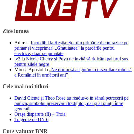
Zice lumea
Adire
la
Incredibil la Reșița: Șef din primărie îi contrazice pe
primar și viceprimar! „Gratuitatea” la parcările pentru
electrice, doar pe jumătate
tv2
la
Nicole Cherry și Puya ne invită să ridicăm paharul sus
pentru zilele negre
Mircea Apostol
la
„Ne dorim să asigurăm o dezvoltare robustă
a României în următorii ani”
Cele mai noi titluri
David Ciente și Theo Rose au readus-o în sânul petrecerii pe
bunica, simbolul prezervării tradițiilor, dar și al punții între
generații
Oraşe dispărute (II) – Troia
Tragedie pe DN 6
Curs valutar BNR