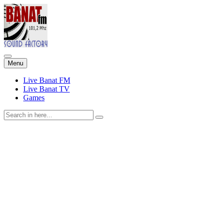
Skip
Menu
to
content
Live Banat FM
Live Banat TV
Games
Search
for: