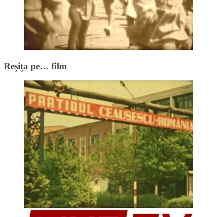
Reșița pe… film