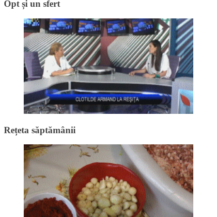
Opt și un sfert
Rețeta săptămânii