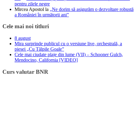
pentru zilele negre
Mircea Apostol
la
„Ne dorim să asigurăm o dezvoltare robustă
a României în următorii ani”
Cele mai noi titluri
8 august
Mira surprinde publicul cu o versiune live, orchestrală, a
piesei „Cu Tălpile Goale”
Cele mai ciudate plaje din lume (VII) – Schooner Gulch,
Mendocino, California [VIDEO]
Curs valutar BNR