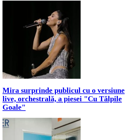
Mira surprinde publicul cu o versiune
live, orchestrală, a piesei "Cu Tălpile
Goale"