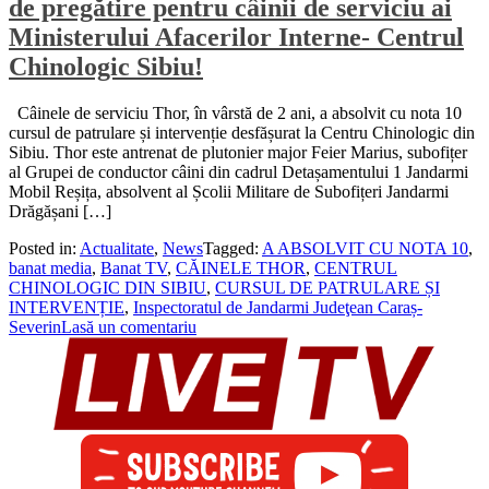
de pregătire pentru câinii de serviciu ai
Ministerului Afacerilor Interne- Centrul
Chinologic Sibiu!
Câinele de serviciu Thor, în vârstă de 2 ani, a absolvit cu nota 10
cursul de patrulare și intervenție desfășurat la Centru Chinologic din
Sibiu. Thor este antrenat de plutonier major Feier Marius, subofițer
al Grupei de conductor câini din cadrul Detașamentului 1 Jandarmi
Mobil Reșița, absolvent al Școlii Militare de Subofițeri Jandarmi
Drăgășani […]
Posted in:
Actualitate
,
News
Tagged:
A ABSOLVIT CU NOTA 10
,
banat media
,
Banat TV
,
CĂINELE THOR
,
CENTRUL
CHINOLOGIC DIN SIBIU
,
CURSUL DE PATRULARE ȘI
INTERVENȚIE
,
Inspectoratul de Jandarmi Judeţean Caraș-
Severin
Lasă un comentariu