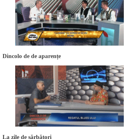
Dincolo de de aparențe
La zile de sărbători