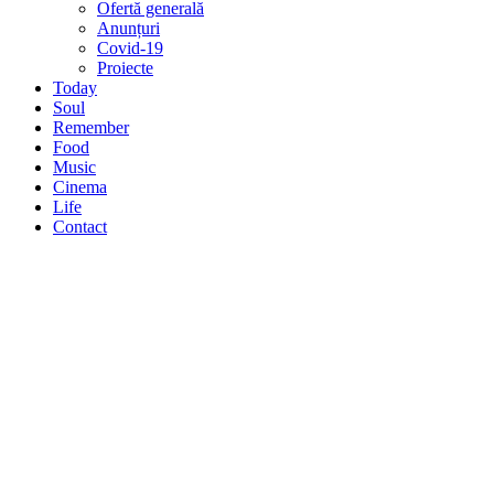
Ofertă generală
Anunțuri
Covid-19
Proiecte
Today
Soul
Remember
Food
Music
Cinema
Life
Contact