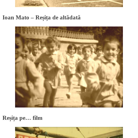
Ioan Mato – Reșița de altădată
Reșița pe… film