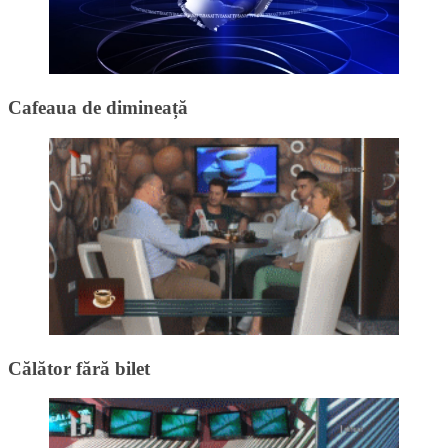
Cafeaua de dimineață
Călător fără bilet