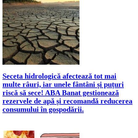
Seceta hidrologică afectează tot mai
multe râuri, iar unele fântâni și puțuri
riscă să sece! ABA Banat gestionează
rezervele de apă și recomandă reducerea
consumului în gospodării.