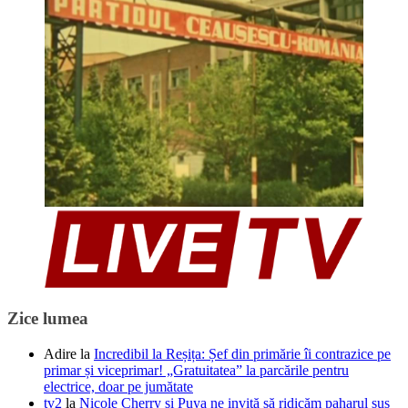
Zice lumea
Adire
la
Incredibil la Reșița: Șef din primărie îi contrazice pe
primar și viceprimar! „Gratuitatea” la parcările pentru
electrice, doar pe jumătate
tv2
la
Nicole Cherry și Puya ne invită să ridicăm paharul sus