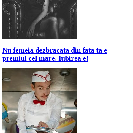
Nu femeia dezbracata din fata ta e
premiul cel mare. Iubirea e!