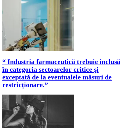
“ Industria farmaceutică trebuie inclusă
în categoria sectoarelor critice și
exceptată de la eventualele măsuri de
restricționare.”