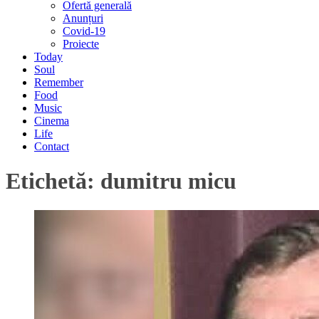
Ofertă generală
Anunțuri
Covid-19
Proiecte
Today
Soul
Remember
Food
Music
Cinema
Life
Contact
Etichetă:
dumitru micu