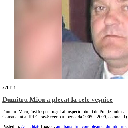
27
FEB.
Dumitru Micu a plecat la cele veșnice
Dumitru Micu, fost inspector-șef al Inspectoratului de Poliție Județean
Comandant al IPJ Caraș-Severin în perioada 2005 – 2009, colonelul (r) 
Posted in:
Actualitate
Tagged:
aur
,
banat fm
,
condoleante
,
dumitru mic