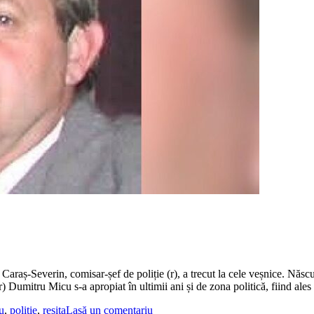
 Caraș-Severin, comisar-șef de poliție (r), a trecut la cele veșnice. Năs
Dumitru Micu s-a apropiat în ultimii ani și de zona politică, fiind ale
u
,
politie
,
resita
Lasă un comentariu