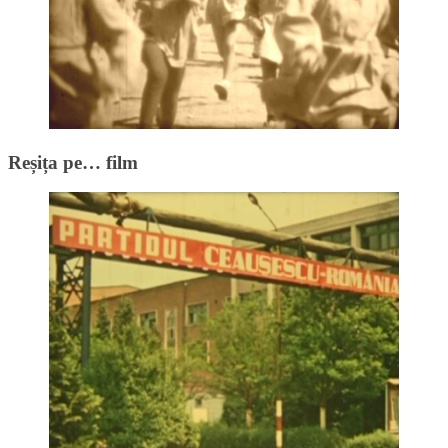
Reșița pe… film