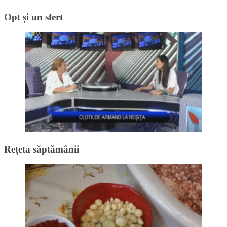
Opt și un sfert
Rețeta săptămânii