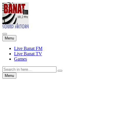
Skip
Menu
to
content
Live Banat FM
Live Banat TV
Games
Search
for:
Skip
Menu
to
content