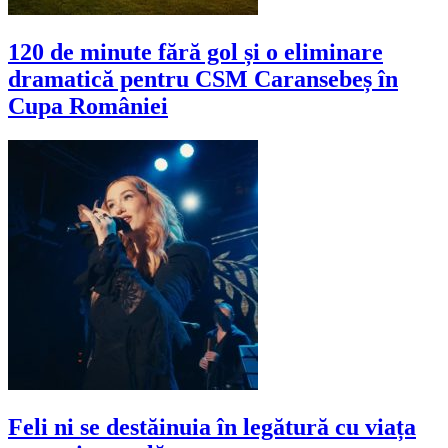
120 de minute fără gol și o eliminare
dramatică pentru CSM Caransebeș în
Cupa României
Feli ni se destăinuia în legătură cu viața