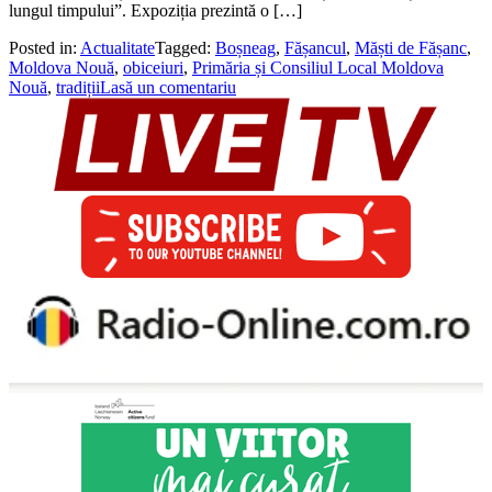
lungul timpului”. Expoziția prezintă o […]
Posted in:
Actualitate
Tagged:
Boșneag
,
Fășancul
,
Măști de Fășanc
,
Moldova Nouă
,
obiceiuri
,
Primăria și Consiliul Local Moldova
Nouă
,
tradiții
Lasă un comentariu