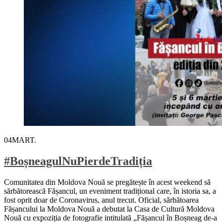
04
MART.
#BoșneagulNuPierdeTradiția
Comunitatea din Moldova Nouă se pregătește în acest weekend să
sărbătorească Fășancul, un eveniment tradițional care, în istoria sa, a
fost oprit doar de Coronavirus, anul trecut. Oficial, sărbătoarea
Fășancului la Moldova Nouă a debutat la Casa de Cultură Moldova
Nouă cu expoziția de fotografie intitulată „Fășancul în Boșneag de-a