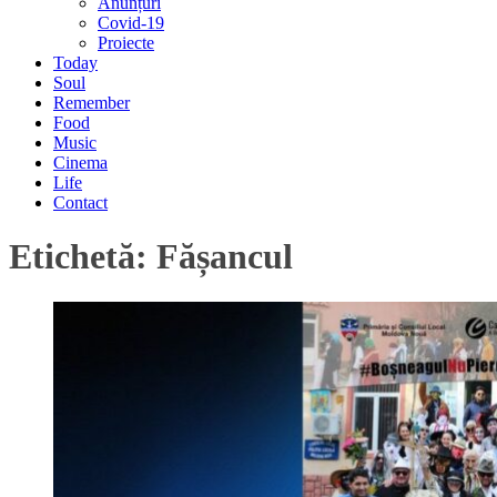
Anunțuri
Covid-19
Proiecte
Today
Soul
Remember
Food
Music
Cinema
Life
Contact
Etichetă:
Fășancul