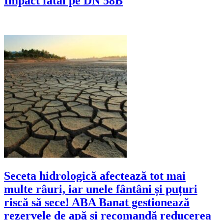
Impact fatal pe DN 58B
Seceta hidrologică afectează tot mai
multe râuri, iar unele fântâni și puțuri
riscă să sece! ABA Banat gestionează
rezervele de apă și recomandă reducerea