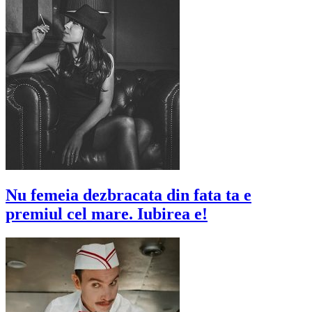
Nu femeia dezbracata din fata ta e
premiul cel mare. Iubirea e!