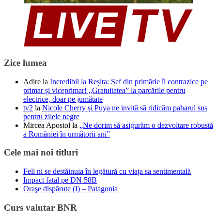
Zice lumea
Adire
la
Incredibil la Reșița: Șef din primărie îi contrazice pe
primar și viceprimar! „Gratuitatea” la parcările pentru
electrice, doar pe jumătate
tv2
la
Nicole Cherry și Puya ne invită să ridicăm paharul sus
pentru zilele negre
Mircea Apostol
la
„Ne dorim să asigurăm o dezvoltare robustă
a României în următorii ani”
Cele mai noi titluri
Feli ni se destăinuia în legătură cu viața sa sentimentală
Impact fatal pe DN 58B
Oraşe dispărute (I) – Patagonia
Curs valutar BNR