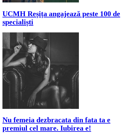
UCMH Reșița angajează peste 100 de
specialiști
Nu femeia dezbracata din fata ta e
premiul cel mare. Iubirea e!