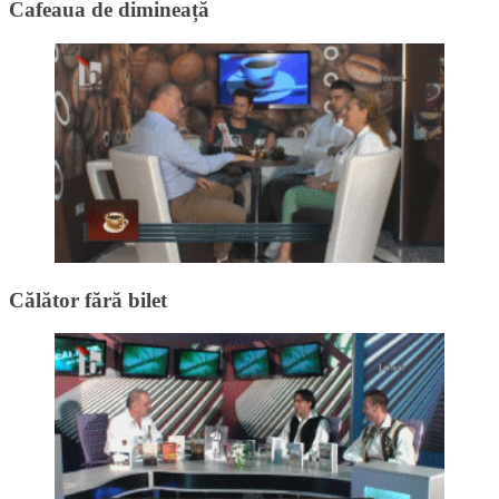
Cafeaua de dimineață
Călător fără bilet