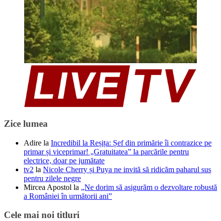
Zice lumea
Adire
la
Incredibil la Reșița: Șef din primărie îi contrazice pe
primar și viceprimar! „Gratuitatea” la parcările pentru
electrice, doar pe jumătate
tv2
la
Nicole Cherry și Puya ne invită să ridicăm paharul sus
pentru zilele negre
Mircea Apostol
la
„Ne dorim să asigurăm o dezvoltare robustă
a României în următorii ani”
Cele mai noi titluri