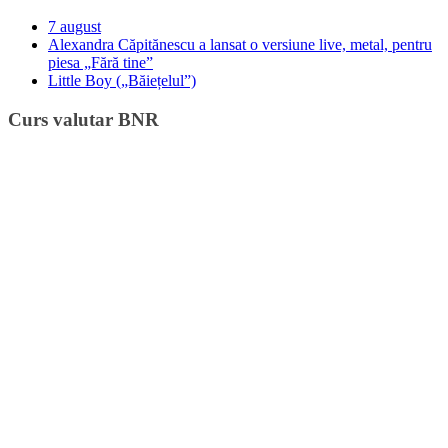
7 august
Alexandra Căpitănescu a lansat o versiune live, metal, pentru
piesa „Fără tine”
Little Boy („Băiețelul”)
Curs valutar BNR