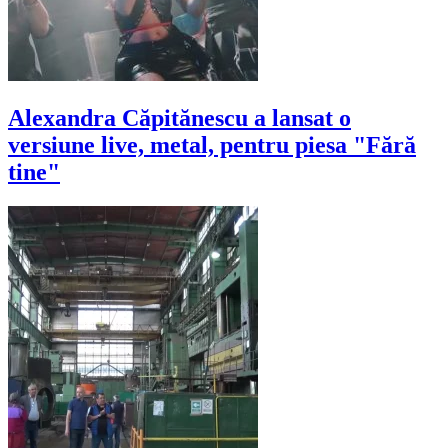
Alexandra Căpitănescu a lansat o
versiune live, metal, pentru piesa "Fără
tine"