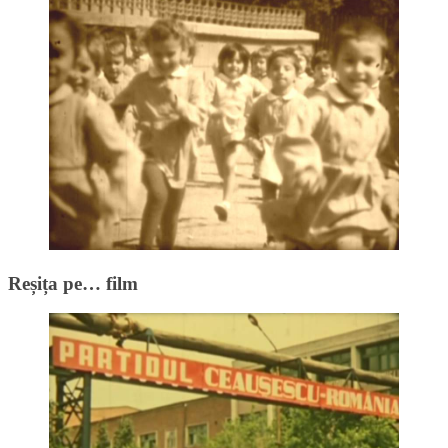
Reșița pe… film