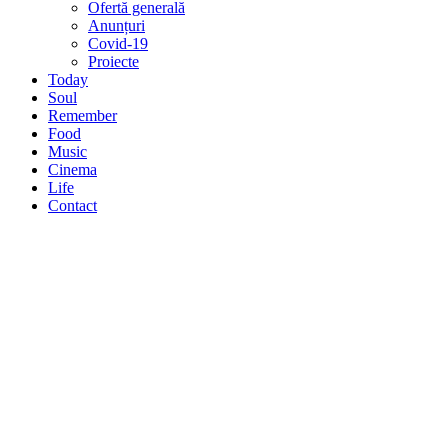
Ofertă generală
Anunțuri
Covid-19
Proiecte
Today
Soul
Remember
Food
Music
Cinema
Life
Contact