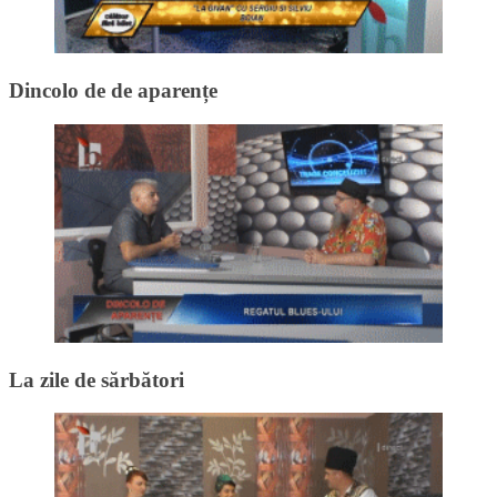
Dincolo de de aparențe
La zile de sărbători