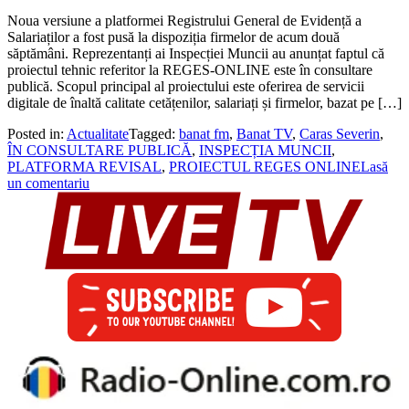
Noua versiune a platformei Registrului General de Evidență a
Salariaților a fost pusă la dispoziția firmelor de acum două
săptămâni. Reprezentanți ai Inspecției Muncii au anunțat faptul că
proiectul tehnic referitor la REGES-ONLINE este în consultare
publică. Scopul principal al proiectului este oferirea de servicii
digitale de înaltă calitate cetățenilor, salariați și firmelor, bazat pe […]
Posted in:
Actualitate
Tagged:
banat fm
,
Banat TV
,
Caras Severin
,
ÎN CONSULTARE PUBLICĂ
,
INSPECȚIA MUNCII
,
PLATFORMA REVISAL
,
PROIECTUL REGES ONLINE
Lasă
un comentariu