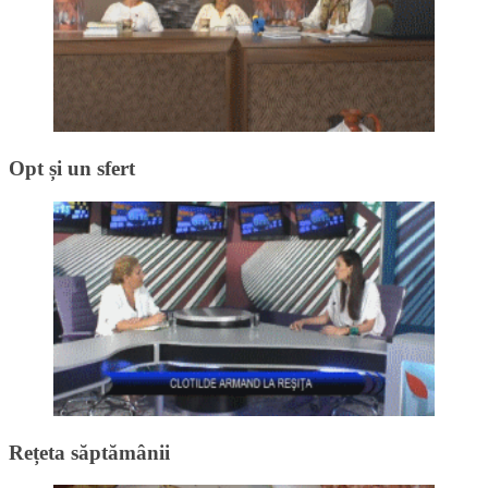
Opt și un sfert
Rețeta săptămânii