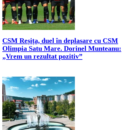
CSM Reșița, duel în deplasare cu CSM
Olimpia Satu Mare. Dorinel Munteanu:
„Vrem un rezultat pozitiv”