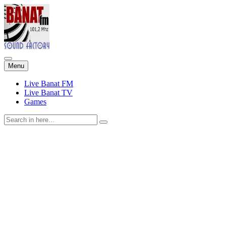
Skip
Menu
to
content
Live Banat FM
Live Banat TV
Games
Search
for: