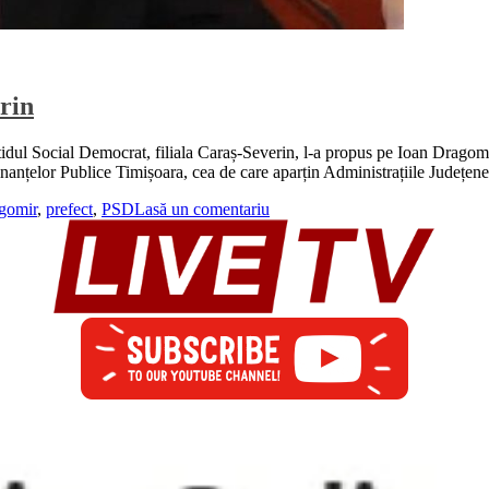
rin
idul Social Democrat, filiala Caraș-Severin, l-a propus pe Ioan Dragomir
nțelor Publice Timișoara, cea de care aparțin Administrațiile Județene
agomir
,
prefect
,
PSD
Lasă un comentariu