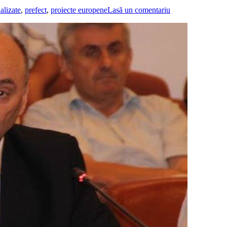
alizate
,
prefect
,
proiecte europene
Lasă un comentariu