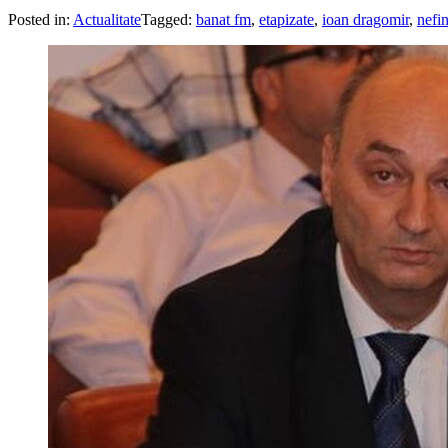
Posted in:
Actualitate
Tagged:
banat fm
,
etapizate
,
ioan dragomir
,
nefin