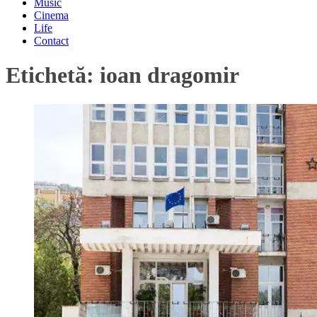
Music
Cinema
Life
Contact
Etichetă:
ioan dragomir