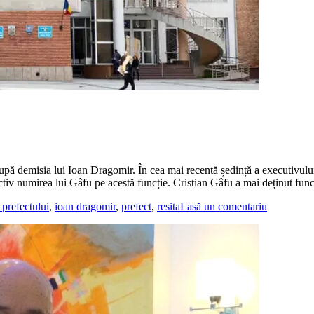
după demisia lui Ioan Dragomir. În cea mai recentă ședință a executivulu
ctiv numirea lui Gâfu pe acestă funcție. Cristian Gâfu a mai deținut fun
a prefectului
,
ioan dragomir
,
prefect
,
resita
Lasă un comentariu