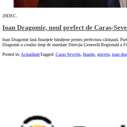
20
DEC.
Ioan Dragomir, noul prefect de Caraș-Seve
Ioan Dragomir lasă finanțele bănățene pentru prefectura cărășană. Part
Dragomir a condus timp de mandate Direcția Generelă Regională a Fina
Posted in:
Actualitate
Tagged:
Caras Severin
,
finante
,
guvern
,
ioan dr