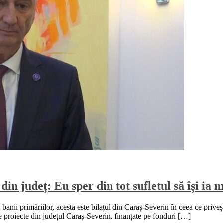
 județ: Eu sper din tot sufletul să își ia mă
banii primăriilor, acesta este bilațul din Caraș-Severin în ceea ce priveșt
de proiecte din județul Caraș-Severin, finanțate pe fonduri […]