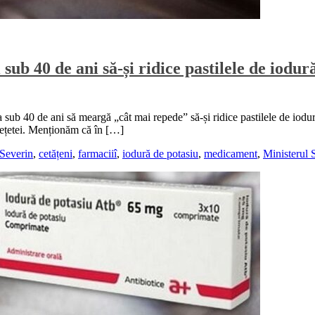
sub 40 de ani să-și ridice pastilele de iodur
 sub 40 de ani să meargă „cât mai repede” să-și ridice pastilele de iodur
a rețetei. Menționăm că în […]
Severin
,
cetățeni
,
farmaciiî
,
iodură de potasiu
,
medicament
,
Ministerul S