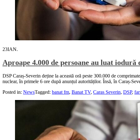
23
IAN.
Aproape 4.000 de persoane au luat iodură 
DSP Caraș-Severin deține la această oră peste 300.000 de comprimate d
nuclear, în primele 6 ore după anunțul autorităților. Însă, în Caraș-Se
Posted in:
News
Tagged:
banat fm
,
Banat TV
,
Caras Severin
,
DSP
,
fa