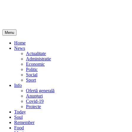
Skip
Menu
to
content
Home
News
Actualitate
Administratie
Economic
Politic
Social
Sport
Info
Ofertă generală
Anunțuri
Covid-19
Proiecte
Today
Soul
Remember
Food