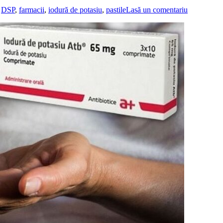
,
DSP
,
farmacii
,
iodură de potasiu
,
pastile
Lasă un comentariu