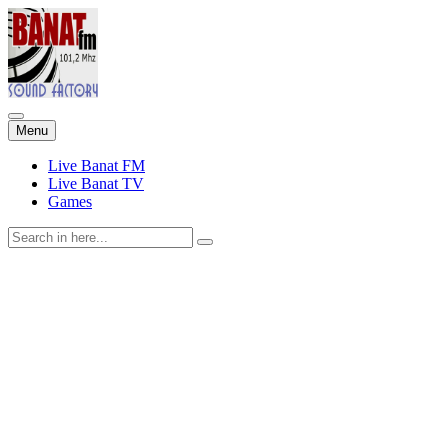
Skip
Menu
to
content
Live Banat FM
Live Banat TV
Games
Search
for: