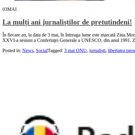
03
MAI
La mulți ani jurnaliștilor de pretutindeni!
În fiecare an, la data de 3 mai, în întreaga lume este marcată Ziua M
XXVI-a sesiuni a Conferinţei Generale a UNESCO, din anul 1991. Ziua 
Posted in:
News
,
Social
Tagged:
3 mai ONU
,
jurnaliști
,
libertatea pres