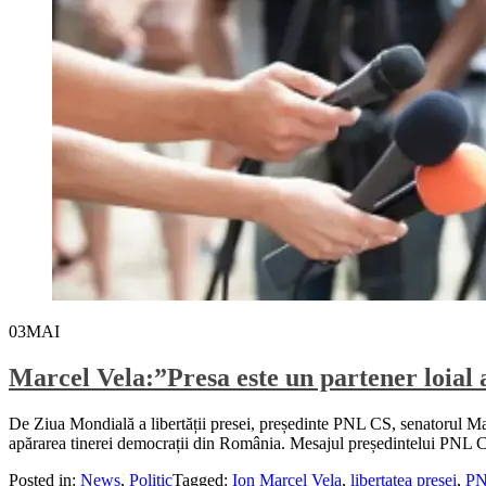
03
MAI
Marcel Vela:”Presa este un partener loial 
De Ziua Mondială a libertății presei, președinte PNL CS, senatorul Marce
apărarea tinerei democrații din România. Mesajul președintelui PNL Car
Posted in:
News
,
Politic
Tagged:
Ion Marcel Vela
,
libertatea presei
,
P