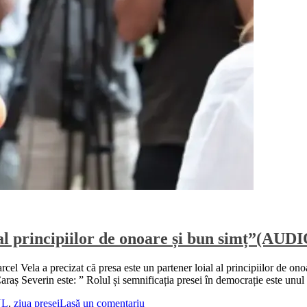
al principiilor de onoare și bun simț”(AUD
l Vela a precizat că presa este un partener loial al principiilor de onoa
aș Severin este: ” Rolul și semnificația presei în democrație este unul
NL
,
ziua presei
Lasă un comentariu