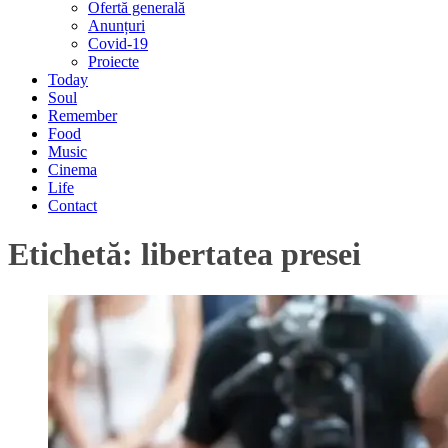
Ofertă generală
Anunțuri
Covid-19
Proiecte
Today
Soul
Remember
Food
Music
Cinema
Life
Contact
Etichetă:
libertatea presei