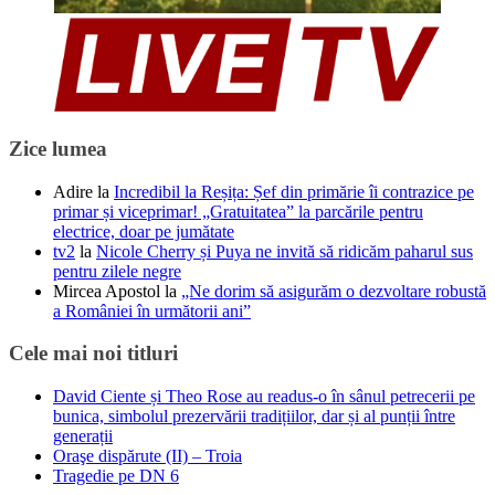
Zice lumea
Adire
la
Incredibil la Reșița: Șef din primărie îi contrazice pe
primar și viceprimar! „Gratuitatea” la parcările pentru
electrice, doar pe jumătate
tv2
la
Nicole Cherry și Puya ne invită să ridicăm paharul sus
pentru zilele negre
Mircea Apostol
la
„Ne dorim să asigurăm o dezvoltare robustă
a României în următorii ani”
Cele mai noi titluri
David Ciente și Theo Rose au readus-o în sânul petrecerii pe
bunica, simbolul prezervării tradițiilor, dar și al punții între
generații
Oraşe dispărute (II) – Troia
Tragedie pe DN 6