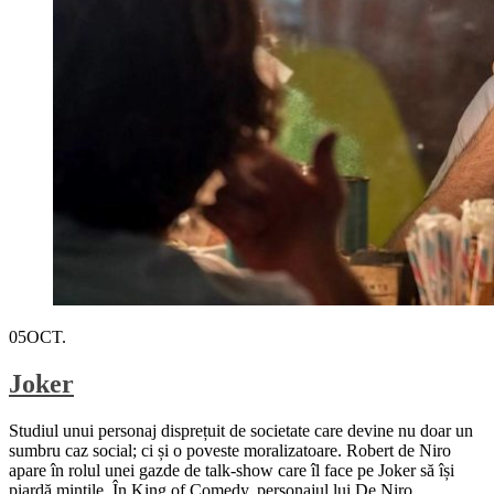
05
OCT.
Joker
Studiul unui personaj disprețuit de societate care devine nu doar un
sumbru caz social; ci și o poveste moralizatoare. Robert de Niro
apare în rolul unei gazde de talk-show care îl face pe Joker să își
piardă mințile. În King of Comedy, personajul lui De Niro,