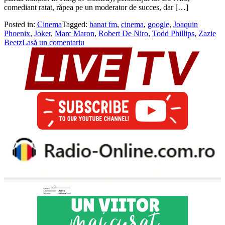
comediant ratat, răpea pe un moderator de succes, dar […]
Posted in:
Cinema
Tagged:
banat fm
,
cinema
,
google
,
Joaquin
Phoenix
,
Joker
,
Marc Maron
,
Robert De Niro
,
Todd Phillips
,
Zazie
Beetz
Lasă un comentariu