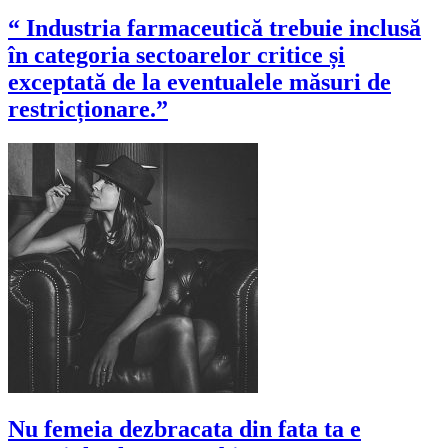
“ Industria farmaceutică trebuie inclusă
în categoria sectoarelor critice și
exceptată de la eventualele măsuri de
restricționare.”
Nu femeia dezbracata din fata ta e