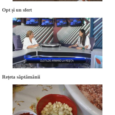
Opt și un sfert
Rețeta săptămânii