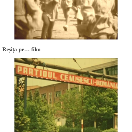
Reșița pe… film