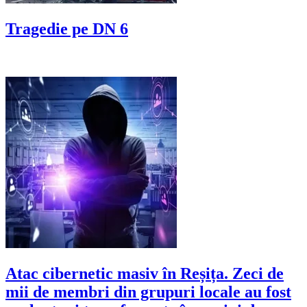
Tragedie pe DN 6
Atac cibernetic masiv în Reșița. Zeci de
mii de membri din grupuri locale au fost