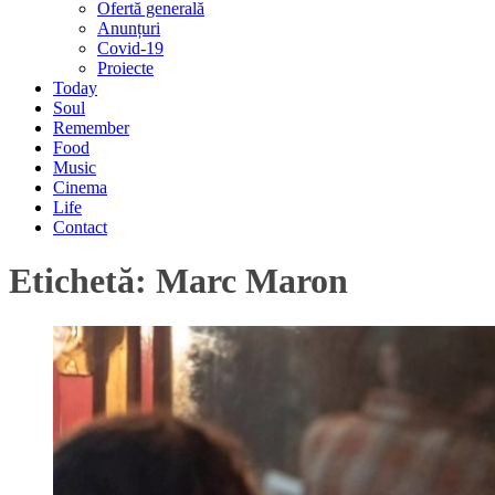
Ofertă generală
Anunțuri
Covid-19
Proiecte
Today
Soul
Remember
Food
Music
Cinema
Life
Contact
Etichetă:
Marc Maron