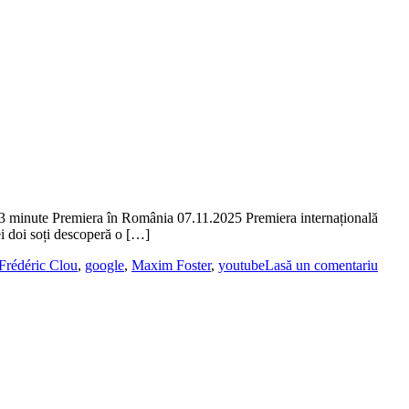
3 minute Premiera în România 07.11.2025 Premiera internațională
cei doi soți descoperă o […]
Frédéric Clou
,
google
,
Maxim Foster
,
youtube
Lasă un comentariu