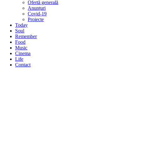
Ofertă generală
Anunțuri
Covid-19
Proiecte
Today
Soul
Remember
Food
Music
Cinema
Life
Contact