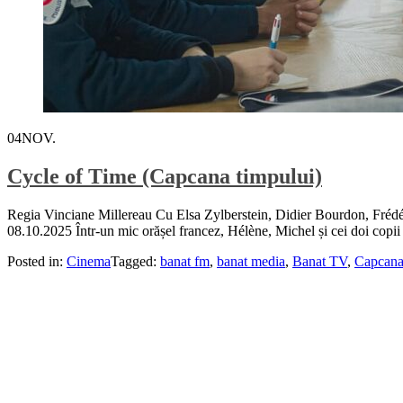
04
NOV.
Cycle of Time (Capcana timpului)
Regia Vinciane Millereau Cu Elsa Zylberstein, Didier Bourdon, Fréd
08.10.2025 Într-un mic orășel francez, Hélène, Michel și cei doi copii ai 
Posted in:
Cinema
Tagged:
banat fm
,
banat media
,
Banat TV
,
Capcana