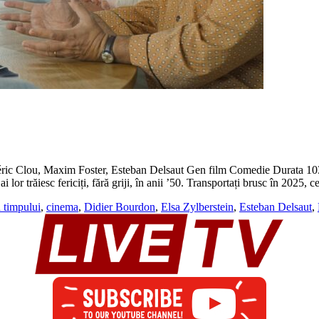
éric Clou, Maxim Foster, Esteban Delsaut Gen film Comedie Durata 10
lor trăiesc fericiți, fără griji, în anii ’50. Transportați brusc în 2025, 
 timpului
,
cinema
,
Didier Bourdon
,
Elsa Zylberstein
,
Esteban Delsaut
,