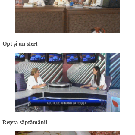
Opt și un sfert
Rețeta săptămânii