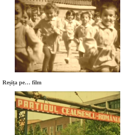
Reșița pe… film