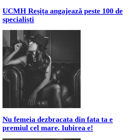
UCMH Reșița angajează peste 100 de
specialiști
Nu femeia dezbracata din fata ta e
premiul cel mare. Iubirea e!