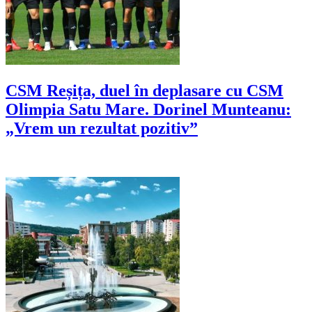
CSM Reșița, duel în deplasare cu CSM
Olimpia Satu Mare. Dorinel Munteanu:
„Vrem un rezultat pozitiv”