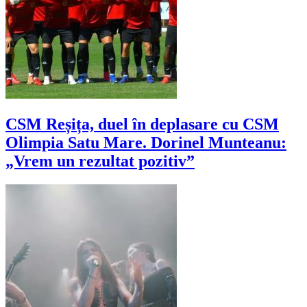
CSM Reșița, duel în deplasare cu CSM
Olimpia Satu Mare. Dorinel Munteanu:
„Vrem un rezultat pozitiv”