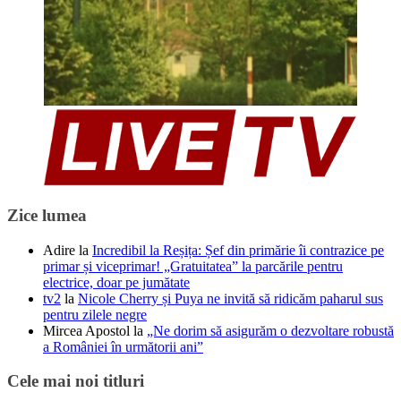
Zice lumea
Adire
la
Incredibil la Reșița: Șef din primărie îi contrazice pe
primar și viceprimar! „Gratuitatea” la parcările pentru
electrice, doar pe jumătate
tv2
la
Nicole Cherry și Puya ne invită să ridicăm paharul sus
pentru zilele negre
Mircea Apostol
la
„Ne dorim să asigurăm o dezvoltare robustă
a României în următorii ani”
Cele mai noi titluri