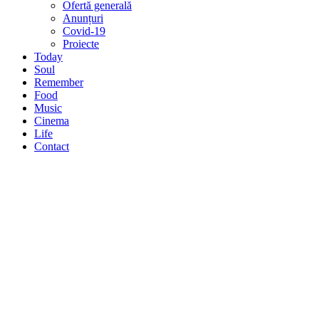
Ofertă generală
Anunțuri
Covid-19
Proiecte
Today
Soul
Remember
Food
Music
Cinema
Life
Contact