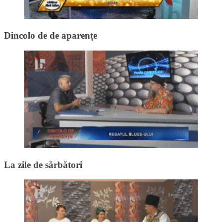
Dincolo de de aparențe
La zile de sărbători