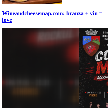
Wineandcheesemap.com: branza + vin =
love