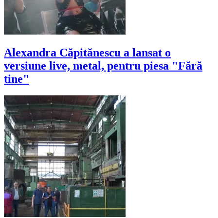
Alexandra Căpitănescu a lansat o
versiune live, metal, pentru piesa "Fără
tine"