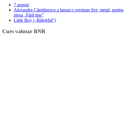
7 august
Alexandra Căpitănescu a lansat o versiune live, metal, pentru
piesa „Fără tine”
Little Boy („Băiețelul”)
Curs valutar BNR