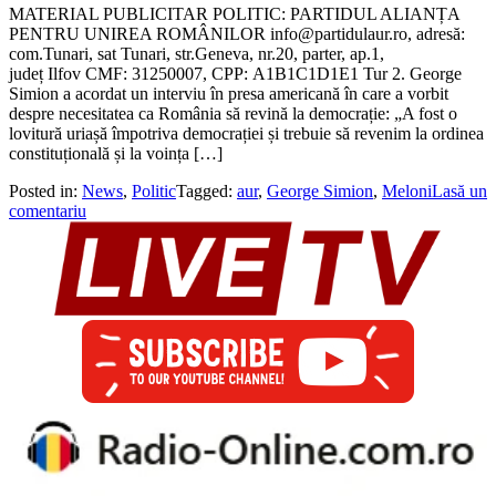
MATERIAL PUBLICITAR POLITIC: PARTIDUL ALIANȚA
PENTRU UNIREA ROMÂNILOR info@partidulaur.ro, adresă:
com.Tunari, sat Tunari, str.Geneva, nr.20, parter, ap.1,
județ Ilfov CMF: 31250007, CPP: A1B1C1D1E1 Tur 2. George
Simion a acordat un interviu în presa americană în care a vorbit
despre necesitatea ca România să revină la democrație: „A fost o
lovitură uriașă împotriva democrației și trebuie să revenim la ordinea
constituțională și la voința […]
Posted in:
News
,
Politic
Tagged:
aur
,
George Simion
,
Meloni
Lasă un
comentariu