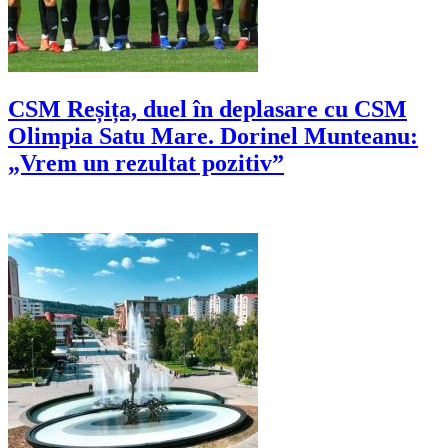
CSM Reșița, duel în deplasare cu CSM
Olimpia Satu Mare. Dorinel Munteanu:
„Vrem un rezultat pozitiv”