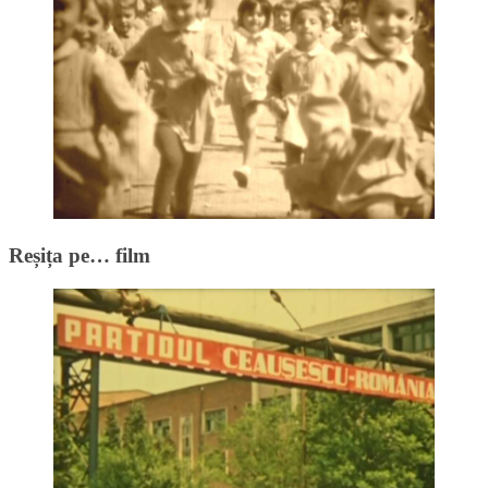
Reșița pe… film