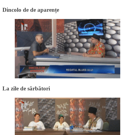
Dincolo de de aparențe
La zile de sărbători