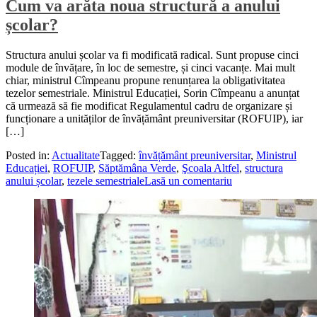
Cum va arăta noua structură a anului
școlar?
Structura anului școlar va fi modificată radical. Sunt propuse cinci
module de învățare, în loc de semestre, și cinci vacanțe. Mai mult
chiar, ministrul Cîmpeanu propune renunțarea la obligativitatea
tezelor semestriale. Ministrul Educației, Sorin Cîmpeanu a anunțat
că urmează să fie modificat Regulamentul cadru de organizare și
funcționare a unităților de învățământ preuniversitar (ROFUIP), iar
[…]
Posted in:
Actualitate
Tagged:
învățământ preuniversitar
,
Ministrul
Educației
,
ROFUIP
,
Săptămâna Verde
,
Şcoala Altfel
,
structura
anului școlar
,
tezele semestriale
Lasă un comentariu