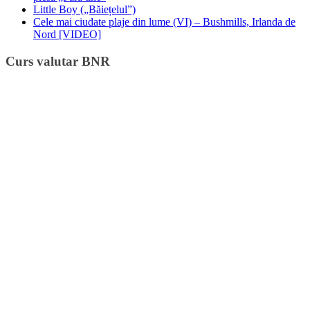
Little Boy („Băiețelul”)
Cele mai ciudate plaje din lume (VI) – Bushmills, Irlanda de
Nord [VIDEO]
Curs valutar BNR