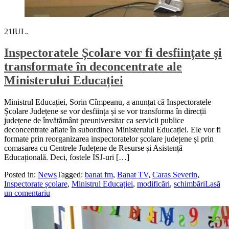
21
IUL.
Inspectoratele Școlare vor fi desființate și
transformate în deconcentrate ale
Ministerului Educației
Ministrul Educației, Sorin Cîmpeanu, a anunțat că Inspectoratele
Școlare Județene se vor desființa și se vor transforma în direcții
județene de învățământ preuniversitar ca servicii publice
deconcentrate aflate în subordinea Ministerului Educației. Ele vor fi
formate prin reorganizarea inspectoratelor școlare județene și prin
comasarea cu Centrele Județene de Resurse și Asistență
Educațională. Deci, fostele ISJ-uri […]
Posted in:
News
Tagged:
banat fm
,
Banat TV
,
Caras Severin
,
Inspectorate școlare
,
Ministrul Educației
,
modificări
,
schimbări
Lasă
un comentariu