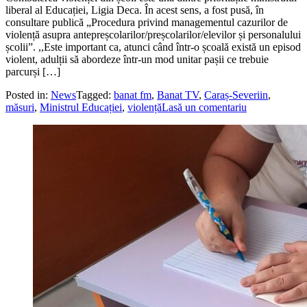
liberal al Educației, Ligia Deca. În acest sens, a fost pusă, în
consultare publică „Procedura privind managementul cazurilor de
violență asupra antepreșcolarilor/preșcolarilor/elevilor și personalului
școlii”. ,,Este important ca, atunci când într-o școală există un episod
violent, adulții să abordeze într-un mod unitar pașii ce trebuie
parcurși […]
Posted in:
News
Tagged:
banat fm
,
Banat TV
,
Caraș-Severiin
,
măsuri
,
Ministrul Educației
,
violență
Lasă un comentariu