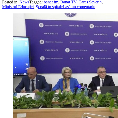
Posted in:
News
Tagged:
banat fm
,
Banat TV
,
Caras Severin
,
Ministrul Educației
,
Școală în spitale
Lasă un comentariu