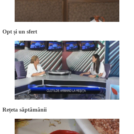
Opt și un sfert
Rețeta săptămânii