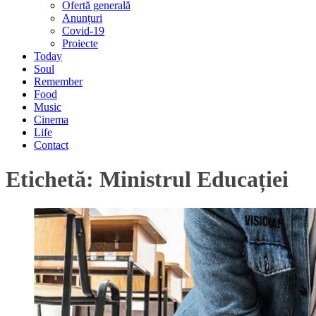
Ofertă generală
Anunțuri
Covid-19
Proiecte
Today
Soul
Remember
Food
Music
Cinema
Life
Contact
Etichetă:
Ministrul Educației