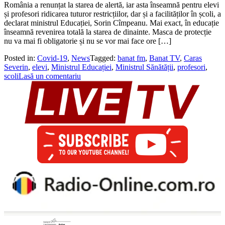
România a renunțat la starea de alertă, iar asta înseamnă pentru elevi
și profesori ridicarea tuturor restricțiilor, dar și a facilităților în școli, a
declarat ministrul Educației, Sorin Cîmpeanu. Mai exact, în educație
înseamnă revenirea totală la starea de dinainte. Masca de protecție
nu va mai fi obligatorie și nu se vor mai face ore […]
Posted in:
Covid-19
,
News
Tagged:
banat fm
,
Banat TV
,
Caras
Severin
,
elevi
,
Ministrul Educației
,
Ministrul Sănătății
,
profesori
,
scoli
Lasă un comentariu