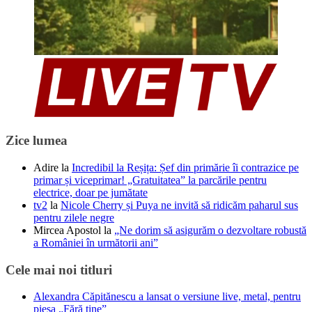
Zice lumea
Adire
la
Incredibil la Reșița: Șef din primărie îi contrazice pe
primar și viceprimar! „Gratuitatea” la parcările pentru
electrice, doar pe jumătate
tv2
la
Nicole Cherry și Puya ne invită să ridicăm paharul sus
pentru zilele negre
Mircea Apostol
la
„Ne dorim să asigurăm o dezvoltare robustă
a României în următorii ani”
Cele mai noi titluri
Alexandra Căpitănescu a lansat o versiune live, metal, pentru
piesa „Fără tine”