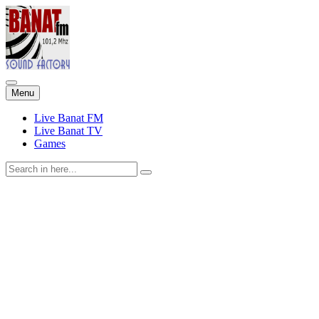
Skip
Menu
to
content
Live Banat FM
Live Banat TV
Games
Search
for: