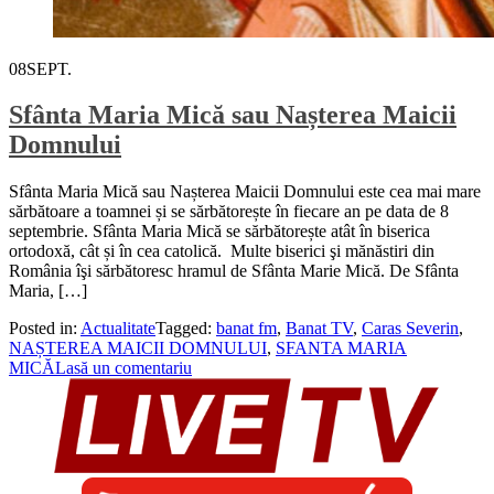
08
SEPT.
Sfânta Maria Mică sau Nașterea Maicii
Domnului
Sfânta Maria Mică sau Nașterea Maicii Domnului este cea mai mare
sărbătoare a toamnei și se sărbătorește în fiecare an pe data de 8
septembrie. Sfânta Maria Mică se sărbătorește atât în biserica
ortodoxă, cât și în cea catolică. Multe biserici şi mănăstiri din
România îşi sărbătoresc hramul de Sfânta Marie Mică. De Sfânta
Maria, […]
Posted in:
Actualitate
Tagged:
banat fm
,
Banat TV
,
Caras Severin
,
NAȘTEREA MAICII DOMNULUI
,
SFANTA MARIA
MICĂ
Lasă un comentariu