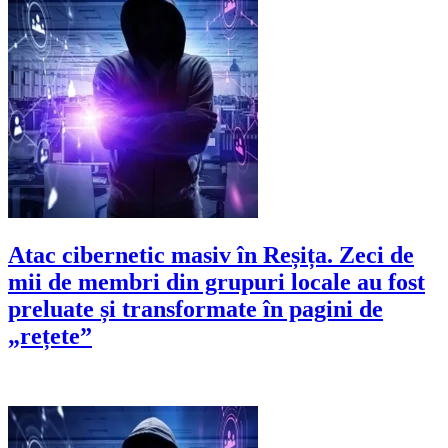
Atac cibernetic masiv în Reșița. Zeci de
mii de membri din grupuri locale au fost
preluate și transformate în pagini de
„rețete”