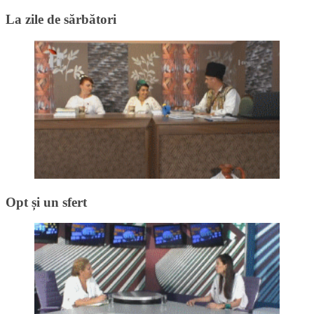
La zile de sărbători
Opt și un sfert