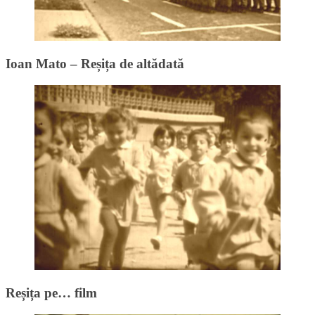
Ioan Mato – Reșița de altădată
Reșița pe… film