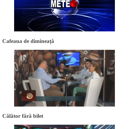
Cafeaua de dimineață
Călător fără bilet