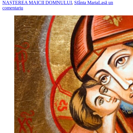
NAȘTEREA MAICII DOMNULUI
,
Sfânta Maria
Lasă un
comentariu