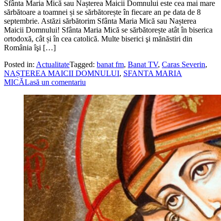
Sfânta Maria Mică sau Nașterea Maicii Domnului este cea mai mare
sărbătoare a toamnei și se sărbătorește în fiecare an pe data de 8
septembrie. Astăzi sărbătorim Sfânta Maria Mică sau Nașterea
Maicii Domnului! Sfânta Maria Mică se sărbătorește atât în biserica
ortodoxă, cât și în cea catolică. Multe biserici şi mănăstiri din
România îşi […]
Posted in:
Actualitate
Tagged:
banat fm
,
Banat TV
,
Caras Severin
,
NAȘTEREA MAICII DOMNULUI
,
SFANTA MARIA
MICĂ
Lasă un comentariu