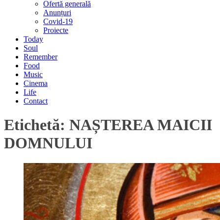
Ofertă generală
Anunțuri
Covid-19
Proiecte
Today
Soul
Remember
Food
Music
Cinema
Life
Contact
Etichetă:
NAȘTEREA MAICII
DOMNULUI