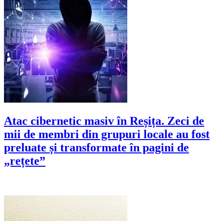
Atac cibernetic masiv în Reșița. Zeci de
mii de membri din grupuri locale au fost
preluate și transformate în pagini de
„rețete”