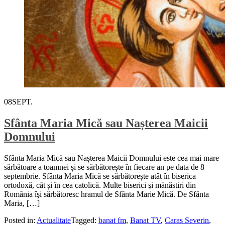
08
SEPT.
Sfânta Maria Mică sau Nașterea Maicii
Domnului
Sfânta Maria Mică sau Nașterea Maicii Domnului este cea mai mare
sărbătoare a toamnei și se sărbătorește în fiecare an pe data de 8
septembrie. Sfânta Maria Mică se sărbătorește atât în biserica
ortodoxă, cât și în cea catolică. Multe biserici şi mănăstiri din
România îşi sărbătoresc hramul de Sfânta Marie Mică. De Sfânta
Maria, […]
Posted in:
Actualitate
Tagged:
banat fm
,
Banat TV
,
Caras Severin
,