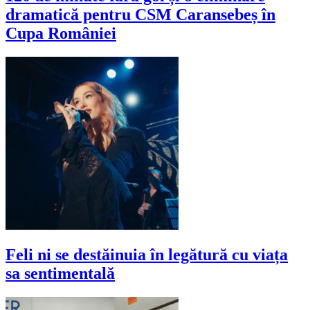
dramatică pentru CSM Caransebeș în
Cupa României
Feli ni se destăinuia în legătură cu viața
sa sentimentală