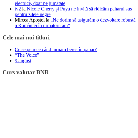
electrice, doar pe jumătate
tv2
la
Nicole Cherry și Puya ne invită să ridicăm paharul sus
pentru zilele negre
Mircea Apostol
la
„Ne dorim să asigurăm o dezvoltare robustă
a României în următorii ani”
Cele mai noi titluri
Ce se petrece când turnăm berea în pahar?
“The Voice”
9 august
Curs valutar BNR