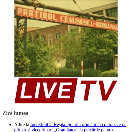
Zice lumea
Adire
la
Incredibil la Reșița: Șef din primărie îi contrazice pe
primar și viceprimar! „Gratuitatea” la parcările pentru