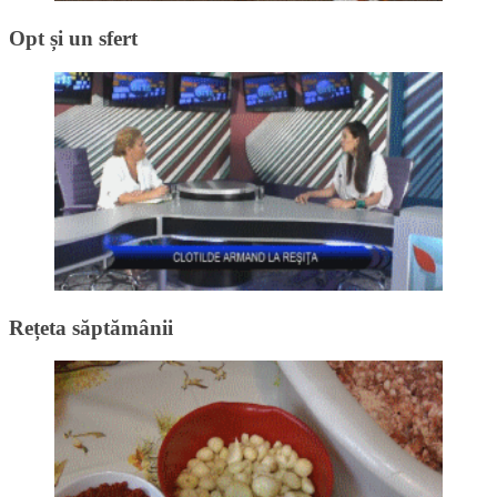
Opt și un sfert
Rețeta săptămânii