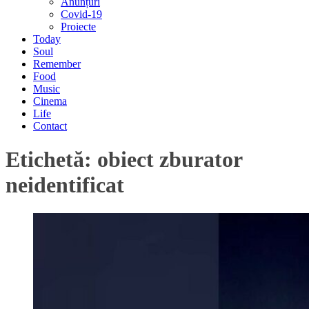
Anunțuri
Covid-19
Proiecte
Today
Soul
Remember
Food
Music
Cinema
Life
Contact
Etichetă:
obiect zburator
neidentificat