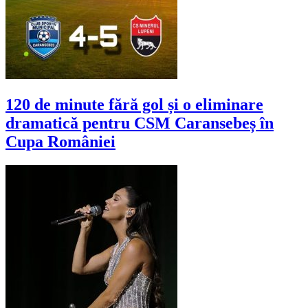
120 de minute fără gol și o eliminare
dramatică pentru CSM Caransebeș în
Cupa României