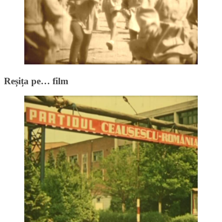
Reșița pe… film