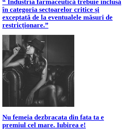
“ Industria farmaceutică trebuie inclusă
în categoria sectoarelor critice și
exceptată de la eventualele măsuri de
restricționare.”
Nu femeia dezbracata din fata ta e
premiul cel mare. Iubirea e!