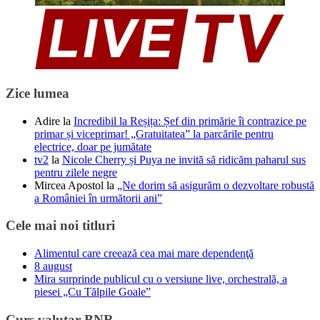
Zice lumea
Adire
la
Incredibil la Reșița: Șef din primărie îi contrazice pe
primar și viceprimar! „Gratuitatea” la parcările pentru
electrice, doar pe jumătate
tv2
la
Nicole Cherry și Puya ne invită să ridicăm paharul sus
pentru zilele negre
Mircea Apostol
la
„Ne dorim să asigurăm o dezvoltare robustă
a României în următorii ani”
Cele mai noi titluri
Alimentul care creează cea mai mare dependenţă
8 august
Mira surprinde publicul cu o versiune live, orchestrală, a
piesei „Cu Tălpile Goale”
Curs valutar BNR