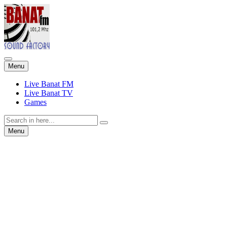
Skip
Menu
to
content
Live Banat FM
Live Banat TV
Games
Search
for:
Skip
Menu
to
content