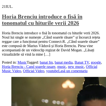
21
IUL.
Horia Brenciu introduce o fisă în
tonomatul cu hiturile verii 2026
Horia Brenciu introduce o fisă în tonomatul cu hiturile verii 2026.
Noul lui single se numește „Când soarele răsare” și încearcă rețeta
reggae care a funcționat pentru Connect-R. „Când soarele răsare”
este compusă de Marius Văduvă și Horia Brenciu. Piesa vine
acompaniată de un videoclip regizat de David Mogan. „Lăsați
vizualizările să vină la mine […]
Posted in:
Music
Tagged:
banat fm
,
banat media
,
Banat TV
,
google
,
Horia Brenciu - Cand soarele rasare
,
music
,
new music
,
Official
Music Video
,
Official Video
,
youtube
Lasă un comentariu