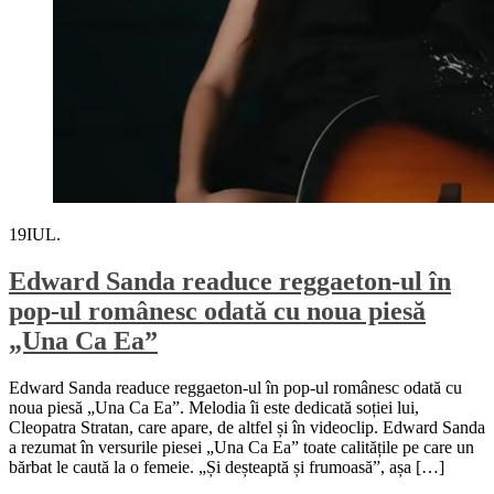
19
IUL.
Edward Sanda readuce reggaeton-ul în
pop-ul românesc odată cu noua piesă
„Una Ca Ea”
Edward Sanda readuce reggaeton-ul în pop-ul românesc odată cu
noua piesă „Una Ca Ea”. Melodia îi este dedicată soției lui,
Cleopatra Stratan, care apare, de altfel și în videoclip. Edward Sanda
a rezumat în versurile piesei „Una Ca Ea” toate calitățile pe care un
bărbat le caută la o femeie. „Și deșteaptă și frumoasă”, așa […]