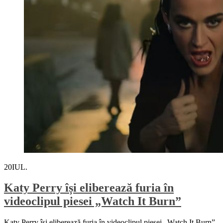
20
IUL.
Katy Perry își eliberează furia în
videoclipul piesei „Watch It Burn”
Katy Perry își eliberează furia în videoclipul piesei „Watch It Burn”,