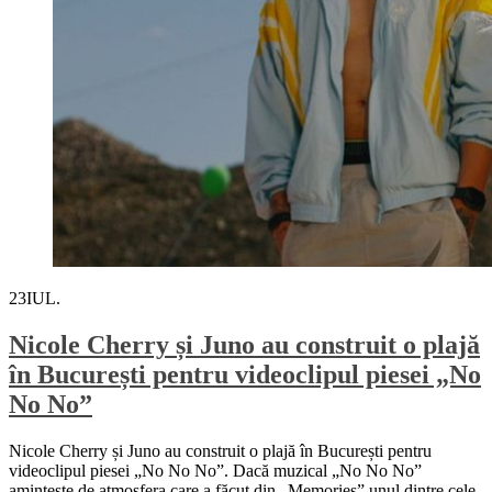
23
IUL.
Nicole Cherry și Juno au construit o plajă
în București pentru videoclipul piesei „No
No No”
Nicole Cherry și Juno au construit o plajă în București pentru
videoclipul piesei „No No No”. Dacă muzical „No No No”
amintește de atmosfera care a făcut din „Memories” unul dintre cele