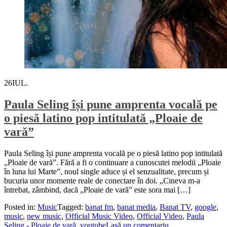
26
IUL.
Paula Seling își pune amprenta vocală pe
o piesă latino pop intitulată „Ploaie de
vară”
Paula Seling își pune amprenta vocală pe o piesă latino pop intitulată
„Ploaie de vară”. Fără a fi o continuare a cunoscutei melodii „Ploaie
în luna lui Marte”, noul single aduce și el senzualitate, precum și
bucuria unor momente reale de conectare în doi. „Cineva m-a
întrebat, zâmbind, dacă „Ploaie de vară” este sora mai […]
Posted in:
Music
Tagged:
banat fm
,
banat media
,
Banat TV
,
google
,
music
,
new music
,
Official Music Video
,
Official Video
,
Paula
Seling - Ploaie de vară
,
youtube
Lasă un comentariu