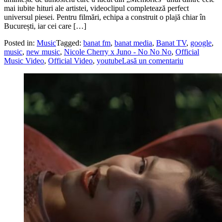
mai iubite hituri ale artistei, videoclipul completează perfect
universul piesei. Pentru filmări, echipa a construit o plajă chiar în
București, iar cei care […]
Posted in:
Music
Tagged:
banat fm
,
banat media
,
Banat TV
,
google
,
music
,
new music
,
Nicole Cherry x Juno - No No No
,
Official
Music Video
,
Official Video
,
youtube
Lasă un comentariu