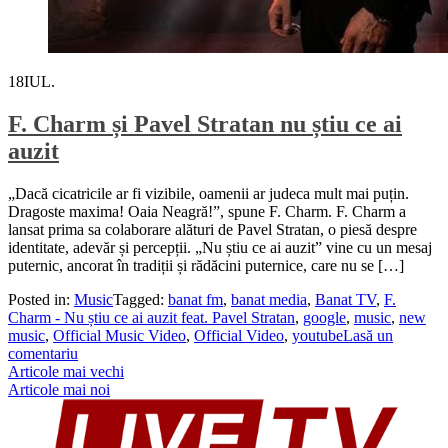
18
IUL.
F. Charm și Pavel Stratan nu știu ce ai
auzit
„Dacă cicatricile ar fi vizibile, oamenii ar judeca mult mai puțin.
Dragoste maxima! Oaia Neagră!”, spune F. Charm. F. Charm a
lansat prima sa colaborare alături de Pavel Stratan, o piesă despre
identitate, adevăr și percepții. „Nu știu ce ai auzit” vine cu un mesaj
puternic, ancorat în tradiții și rădăcini puternice, care nu se […]
Posted in:
Music
Tagged:
banat fm
,
banat media
,
Banat TV
,
F.
Charm - Nu știu ce ai auzit feat. Pavel Stratan
,
google
,
music
,
new
music
,
Official Music Video
,
Official Video
,
youtube
Lasă un
comentariu
Navigare
Articole mai vechi
Articole mai noi
în
articole