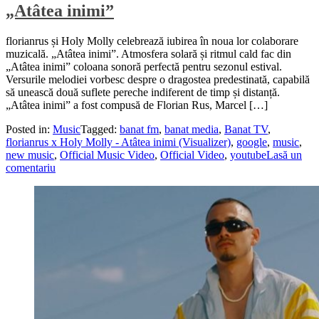
„Atâtea inimi”
florianrus și Holy Molly celebrează iubirea în noua lor colaborare
muzicală. „Atâtea inimi”. Atmosfera solară și ritmul cald fac din
„Atâtea inimi” coloana sonoră perfectă pentru sezonul estival.
Versurile melodiei vorbesc despre o dragostea predestinată, capabilă
să unească două suflete pereche indiferent de timp și distanță.
„Atâtea inimi” a fost compusă de Florian Rus, Marcel […]
Posted in:
Music
Tagged:
banat fm
,
banat media
,
Banat TV
,
florianrus x Holy Molly - Atâtea inimi (Visualizer)
,
google
,
music
,
new music
,
Official Music Video
,
Official Video
,
youtube
Lasă un
comentariu