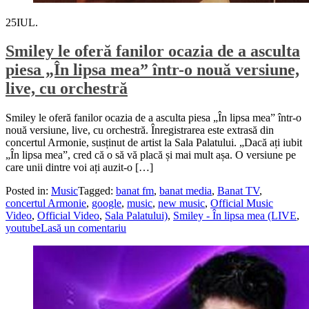
25
IUL.
Smiley le oferă fanilor ocazia de a asculta
piesa „În lipsa mea” într-o nouă versiune,
live, cu orchestră
Smiley le oferă fanilor ocazia de a asculta piesa „În lipsa mea” într-o
nouă versiune, live, cu orchestră. Înregistrarea este extrasă din
concertul Armonie, susținut de artist la Sala Palatului. „Dacă ați iubit
„În lipsa mea”, cred că o să vă placă și mai mult așa. O versiune pe
care unii dintre voi ați auzit-o […]
Posted in:
Music
Tagged:
banat fm
,
banat media
,
Banat TV
,
concertul Armonie
,
google
,
music
,
new music
,
Official Music
Video
,
Official Video
,
Sala Palatului)
,
Smiley - În lipsa mea (LIVE
,
youtube
Lasă un comentariu