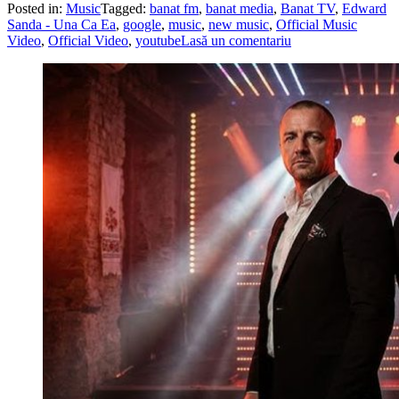
Posted in:
Music
Tagged:
banat fm
,
banat media
,
Banat TV
,
Edward
Sanda - Una Ca Ea
,
google
,
music
,
new music
,
Official Music
Video
,
Official Video
,
youtube
Lasă un comentariu