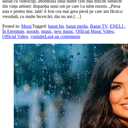
lansat cu videoclip, abordează unul dintre cele mai dificile subiecte
din viața artistei: dispariția unui om pe care l-a iubit enorm. „Piesa
asta e pentru tine, tată! A fost cea mai grea piesă pe care am făcut-o
vreodată, cu multe încercări, dar nu am […]
Posted in:
Music
Tagged:
banat fm
,
banat media
,
Banat TV
,
ENELI -
În Eternitate
,
google
,
music
,
new music
,
Official Music Video
,
Official Video
,
youtube
Lasă un comentariu