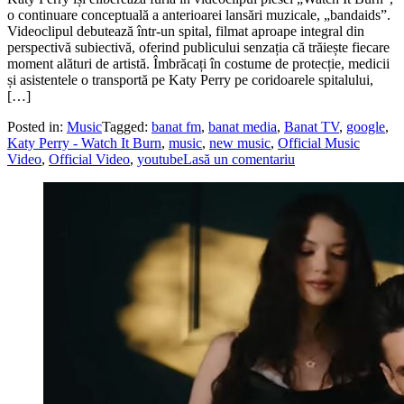
o continuare conceptuală a anterioarei lansări muzicale, „bandaids”.
Videoclipul debutează într-un spital, filmat aproape integral din
perspectivă subiectivă, oferind publicului senzația că trăiește fiecare
moment alături de artistă. Îmbrăcați în costume de protecție, medicii
și asistentele o transportă pe Katy Perry pe coridoarele spitalului,
[…]
Posted in:
Music
Tagged:
banat fm
,
banat media
,
Banat TV
,
google
,
Katy Perry - Watch It Burn
,
music
,
new music
,
Official Music
Video
,
Official Video
,
youtube
Lasă un comentariu