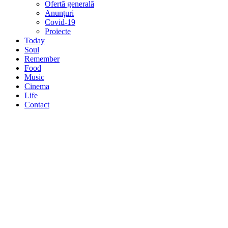
Ofertă generală
Anunțuri
Covid-19
Proiecte
Today
Soul
Remember
Food
Music
Cinema
Life
Contact