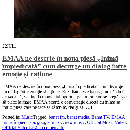
22
IUL.
EMAA ne descrie în noua piesă „Inimă
împiedicată” cum decurge un dialog între
emoție și rațiune
EMAA ne descrie în noua piesă „Inimă împiedicată” cum decurge
un dialog între emoție și rațiune. Rezultatul este haios și ne dă chef
de vacanță, venind la momentul oportun pentru oricine se pregătește
să plece la mare. EMAA poartă o conversație directă cu inima sa
într-o piesă care ne face să zâmbim, dar și să […]
Posted in:
Music
Tagged:
banat fm
,
banat media
,
Banat TV
,
EMAA -
Inimă împiedicată
,
google
,
music
,
new music
,
Official Music Video
,
Official Video
Lasă un comentariu