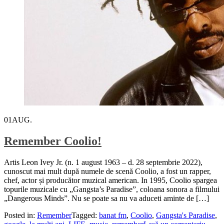
01
AUG.
Remember Coolio!
Artis Leon Ivey Jr. (n. 1 august 1963 – d. 28 septembrie 2022),
cunoscut mai mult după numele de scenă Coolio, a fost un rapper,
chef, actor și producător muzical american. In 1995, Coolio spargea
topurile muzicale cu „Gangsta’s Paradise”, coloana sonora a filmului
„Dangerous Minds”. Nu se poate sa nu va aduceti aminte de […]
Posted in:
Remember
Tagged:
banat fm
,
Coolio
,
Gangsta's Paradise
,