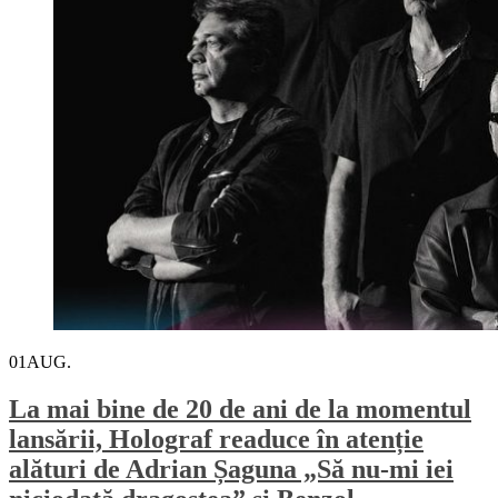
01
AUG.
La mai bine de 20 de ani de la momentul
lansării, Holograf readuce în atenție
alături de Adrian Șaguna „Să nu-mi iei