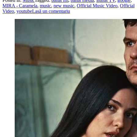
Posted in:
Music
Tagged:
banat fm
,
banat media
,
Banat TV
,
google
,
MIRA - Caramela
,
music
,
new music
,
Official Music Video
,
Official
Video
,
youtube
Lasă un comentariu