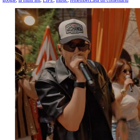
google
,
la multi ani
,
LIFE
,
music
,
remember
Lasă un comentariu