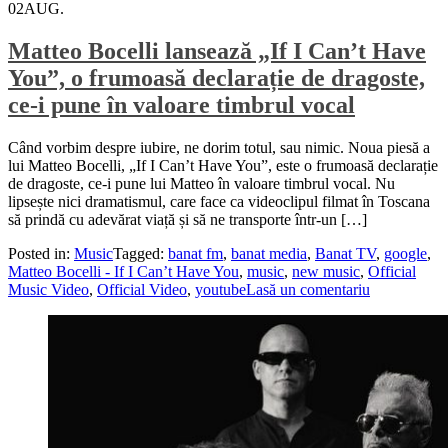
02
AUG.
Matteo Bocelli lansează „If I Can’t Have
You”, o frumoasă declarație de dragoste,
ce-i pune în valoare timbrul vocal
Când vorbim despre iubire, ne dorim totul, sau nimic. Noua piesă a
lui Matteo Bocelli, „If I Can’t Have You”, este o frumoasă declarație
de dragoste, ce-i pune lui Matteo în valoare timbrul vocal. Nu
lipsește nici dramatismul, care face ca videoclipul filmat în Toscana
să prindă cu adevărat viață și să ne transporte într-un […]
Posted in:
Music
Tagged:
banat fm
,
banat media
,
Banat TV
,
google
,
Matteo Bocelli - If I Can’t Have You
,
music
,
new music
,
Official
Music Video
,
Official Video
,
youtube
Lasă un comentariu