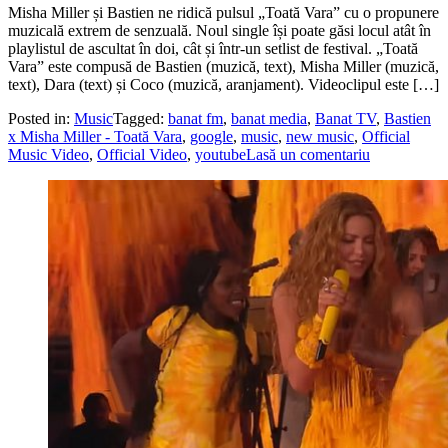
Misha Miller și Bastien ne ridică pulsul „Toată Vara” cu o propunere
muzicală extrem de senzuală. Noul single își poate găsi locul atât în
playlistul de ascultat în doi, cât și într-un setlist de festival. „Toată
Vara” este compusă de Bastien (muzică, text), Misha Miller (muzică,
text), Dara (text) și Coco (muzică, aranjament). Videoclipul este […]
Posted in:
Music
Tagged:
banat fm
,
banat media
,
Banat TV
,
Bastien
x Misha Miller - Toată Vara
,
google
,
music
,
new music
,
Official
Music Video
,
Official Video
,
youtube
Lasă un comentariu