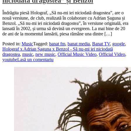
niciodată dragostea” și Benzol
Îndrăgita piesă Holograf, „Să nu-mi iei niciodată dragostea”, are o
nouă versiune, de club, realizată în colaborare cu Adrian Șaguna și
Benzol. „Să nu-mi iei niciodată dragostea”, în versiune originală, era
lansată în 2002, și urma să devină un evergreen. La mai bine de 20
de ani de la momentul lansării, piesa rămâne una dintre […]
Posted in:
Music
Tagged:
banat fm
,
banat media
,
Banat TV
,
google
,
Holograf x Adrian Șaguna x Benzol - Să nu-mi iei niciodată
dragostea
,
music
,
new music
,
Official Music Video
,
Official Video
,
youtube
Lasă un comentariu