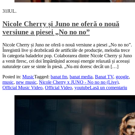
31
IUL.
Nicole Cherry și Juno ne oferă o nouă
versiune a piesei „No no no”
Nicole Cherry și Juno ne oferă o nouă versiune a piesei „No no no”.
Înregistră live și dezbrăcată de artificiile de producție, melodia trece
în categoria baladelor pop. Colaborarea dintre Nicole Cherry și Juno
a venit firesc, cei doi împărtășind aceeași energie relaxată și aceeași
naturalețe care se simte în piesă. „Nu-mi doresc decât un […]
Posted in:
Music
Tagged:
banat fm
,
banat media
,
Banat TV
,
google
,
music
,
new music
,
Nicole Cherry x JUNO - No no no (Live)
,
Official Music Video
,
Official Video
,
youtube
Lasă un comentariu