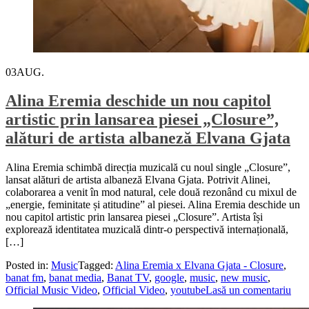
03
AUG.
Alina Eremia deschide un nou capitol
artistic prin lansarea piesei „Closure”,
alături de artista albaneză Elvana Gjata
Alina Eremia schimbă direcția muzicală cu noul single „Closure”,
lansat alături de artista albaneză Elvana Gjata. Potrivit Alinei,
colaborarea a venit în mod natural, cele două rezonând cu mixul de
„energie, feminitate și atitudine” al piesei. Alina Eremia deschide un
nou capitol artistic prin lansarea piesei „Closure”. Artista își
explorează identitatea muzicală dintr-o perspectivă internațională,
[…]
Posted in:
Music
Tagged:
Alina Eremia x Elvana Gjata - Closure
,
banat fm
,
banat media
,
Banat TV
,
google
,
music
,
new music
,
Official Music Video
,
Official Video
,
youtube
Lasă un comentariu