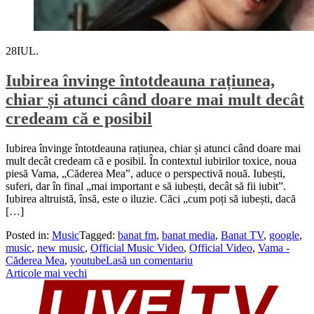
28
IUL.
Iubirea învinge întotdeauna rațiunea,
chiar și atunci când doare mai mult decât
credeam că e posibil
Iubirea învinge întotdeauna rațiunea, chiar și atunci când doare mai
mult decât credeam că e posibil. În contextul iubirilor toxice, noua
piesă Vama, „Căderea Mea”, aduce o perspectivă nouă. Iubești,
suferi, dar în final „mai important e să iubești, decât să fii iubit”.
Iubirea altruistă, însă, este o iluzie. Căci „cum poți să iubești, dacă
[…]
Posted in:
Music
Tagged:
banat fm
,
banat media
,
Banat TV
,
google
,
music
,
new music
,
Official Music Video
,
Official Video
,
Vama -
Căderea Mea
,
youtube
Lasă un comentariu
Navigare
Articole mai vechi
în
articole