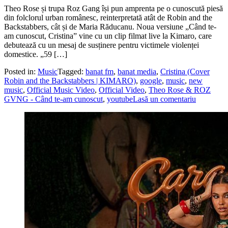
Theo Rose și trupa Roz Gang își pun amprenta pe o cunoscută piesă
din folclorul urban românesc, reinterpretată atât de Robin and the
Backstabbers, cât și de Maria Răducanu. Noua versiune „Când te-
am cunoscut, Cristina” vine cu un clip filmat live la Kimaro, care
debutează cu un mesaj de susținere pentru victimele violenței
domestice. „59 […]
Posted in:
Music
Tagged:
banat fm
,
banat media
,
Cristina (Cover
Robin and the Backstabbers | KIMARO)
,
google
,
music
,
new
music
,
Official Music Video
,
Official Video
,
Theo Rose & ROZ
GVNG - Când te-am cunoscut
,
youtube
Lasă un comentariu