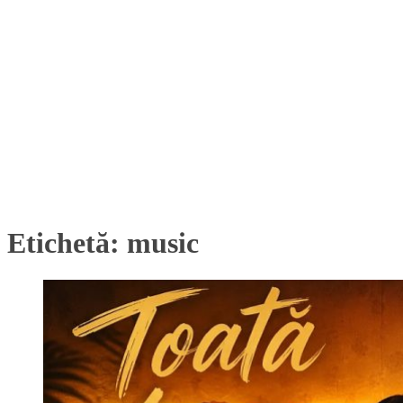
Etichetă:
music