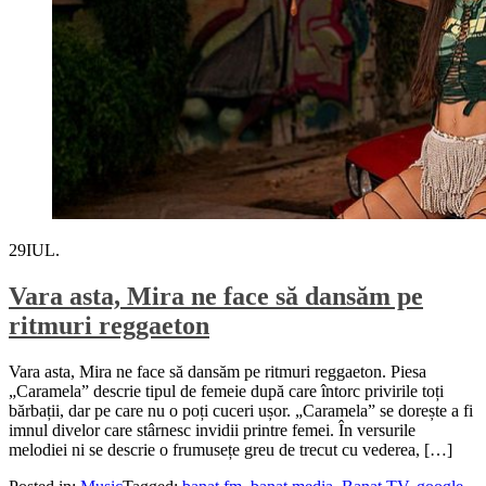
29
IUL.
Vara asta, Mira ne face să dansăm pe
ritmuri reggaeton
Vara asta, Mira ne face să dansăm pe ritmuri reggaeton. Piesa
„Caramela” descrie tipul de femeie după care întorc privirile toți
bărbații, dar pe care nu o poți cuceri ușor. „Caramela” se dorește a fi
imnul divelor care stârnesc invidii printre femei. În versurile
melodiei ni se descrie o frumusețe greu de trecut cu vederea, […]