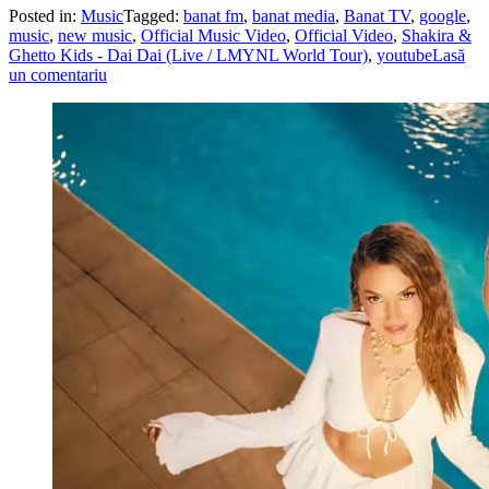
Posted in:
Music
Tagged:
banat fm
,
banat media
,
Banat TV
,
google
,
music
,
new music
,
Official Music Video
,
Official Video
,
Shakira &
Ghetto Kids - Dai Dai (Live / LMYNL World Tour)
,
youtube
Lasă
un comentariu