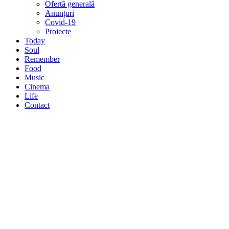
Ofertă generală
Anunțuri
Covid-19
Proiecte
Today
Soul
Remember
Food
Music
Cinema
Life
Contact