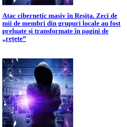
Atac cibernetic masiv în Reșița. Zeci de
mii de membri din grupuri locale au fost
preluate și transformate în pagini de
„rețete”