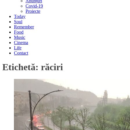
Anunțuri
Covid-19
Proiecte
Today
Soul
Remember
Food
Music
Cinema
Life
Contact
Etichetă:
răciri