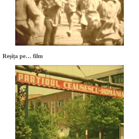
Reșița pe… film