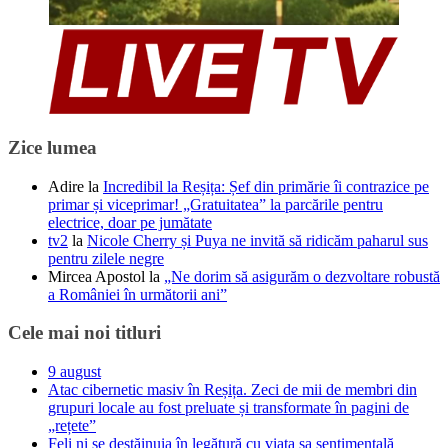
Zice lumea
Adire
la
Incredibil la Reșița: Șef din primărie îi contrazice pe
primar și viceprimar! „Gratuitatea” la parcările pentru
electrice, doar pe jumătate
tv2
la
Nicole Cherry și Puya ne invită să ridicăm paharul sus
pentru zilele negre
Mircea Apostol
la
„Ne dorim să asigurăm o dezvoltare robustă
a României în următorii ani”
Cele mai noi titluri
9 august
Atac cibernetic masiv în Reșița. Zeci de mii de membri din
grupuri locale au fost preluate și transformate în pagini de
„rețete”
Feli ni se destăinuia în legătură cu viața sa sentimentală