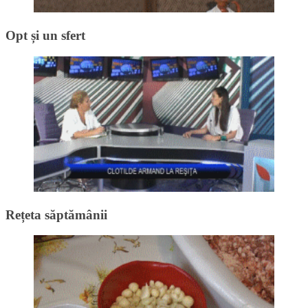
Opt și un sfert
Rețeta săptămânii