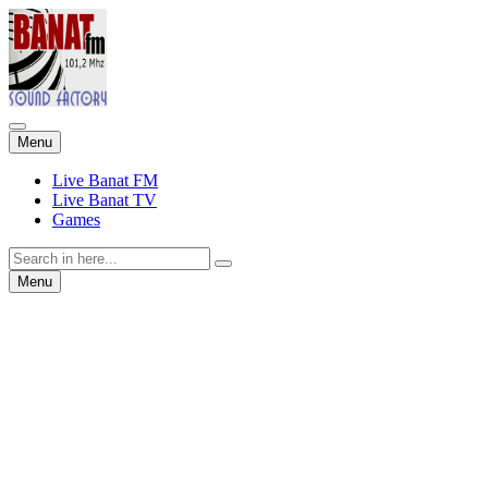
Skip
Menu
to
content
Live Banat FM
Live Banat TV
Games
Search
for:
Skip
Menu
to
content