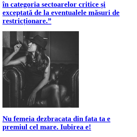
în categoria sectoarelor critice și
exceptată de la eventualele măsuri de
restricționare.”
Nu femeia dezbracata din fata ta e
premiul cel mare. Iubirea e!