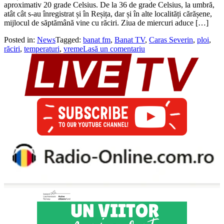
aproximativ 20 grade Celsius. De la 36 de grade Celsius, la umbră,
atât cât s-au înregistrat și în Reșița, dar și în alte localități cărășene,
mijlocul de săptămână vine cu răciri. Ziua de miercuri aduce […]
Posted in:
News
Tagged:
banat fm
,
Banat TV
,
Caras Severin
,
ploi
,
răciri
,
temperaturi
,
vreme
Lasă un comentariu