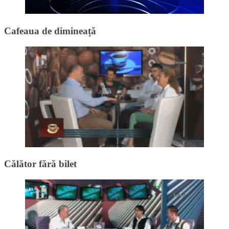
Cafeaua de dimineață
Călător fără bilet