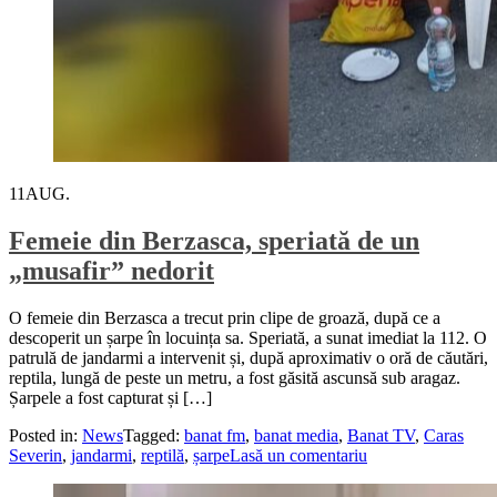
11
AUG.
Femeie din Berzasca, speriată de un
„musafir” nedorit
O femeie din Berzasca a trecut prin clipe de groază, după ce a
descoperit un șarpe în locuința sa. Speriată, a sunat imediat la 112. O
patrulă de jandarmi a intervenit și, după aproximativ o oră de căutări,
reptila, lungă de peste un metru, a fost găsită ascunsă sub aragaz.
Șarpele a fost capturat și […]
Posted in:
News
Tagged:
banat fm
,
banat media
,
Banat TV
,
Caras
Severin
,
jandarmi
,
reptilă
,
șarpe
Lasă un comentariu