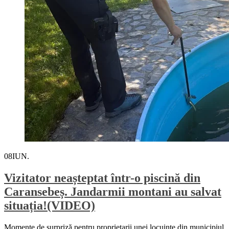
08
IUN.
Vizitator neașteptat într-o piscină din
Caransebeș. Jandarmii montani au salvat
situația!(VIDEO)
Momente de surpriză pentru proprietarii unei locuințe din municipiul