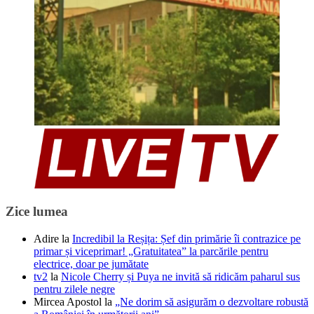
Zice lumea
Adire
la
Incredibil la Reșița: Șef din primărie îi contrazice pe
primar și viceprimar! „Gratuitatea” la parcările pentru
electrice, doar pe jumătate
tv2
la
Nicole Cherry și Puya ne invită să ridicăm paharul sus
pentru zilele negre
Mircea Apostol
la
„Ne dorim să asigurăm o dezvoltare robustă