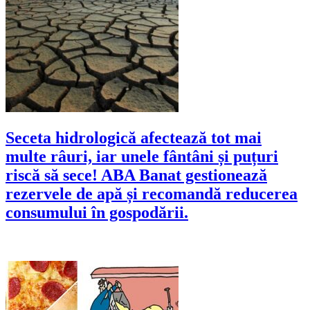
Seceta hidrologică afectează tot mai
multe râuri, iar unele fântâni și puțuri
riscă să sece! ABA Banat gestionează
rezervele de apă și recomandă reducerea
consumului în gospodării.