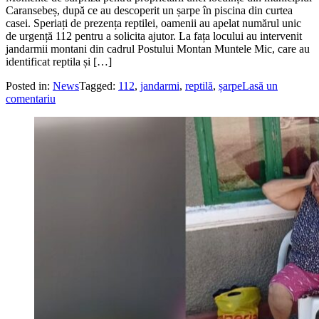
Caransebeș, după ce au descoperit un șarpe în piscina din curtea
casei. Speriați de prezența reptilei, oamenii au apelat numărul unic
de urgență 112 pentru a solicita ajutor. La fața locului au intervenit
jandarmii montani din cadrul Postului Montan Muntele Mic, care au
identificat reptila și […]
Posted in:
News
Tagged:
112
,
jandarmi
,
reptilă
,
șarpe
Lasă un
comentariu