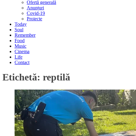
Ofertă generală
Anunțuri
Covid-19
Proiecte
Today
Soul
Remember
Food
Music
Cinema
Life
Contact
Etichetă:
reptilă