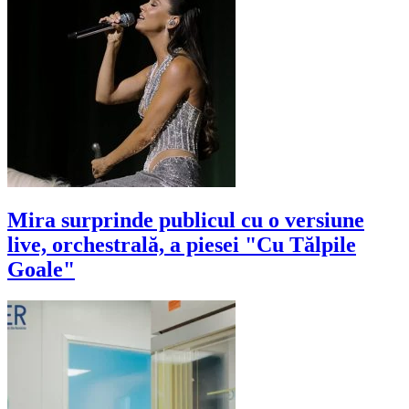
Mira surprinde publicul cu o versiune
live, orchestrală, a piesei "Cu Tălpile
Goale"