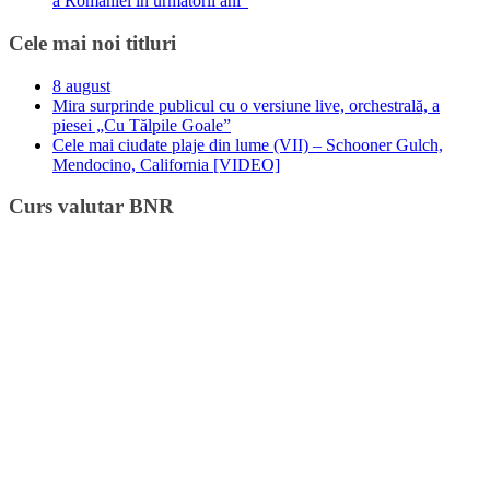
a României în următorii ani”
Cele mai noi titluri
8 august
Mira surprinde publicul cu o versiune live, orchestrală, a
piesei „Cu Tălpile Goale”
Cele mai ciudate plaje din lume (VII) – Schooner Gulch,
Mendocino, California [VIDEO]
Curs valutar BNR