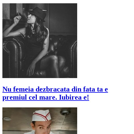
Nu femeia dezbracata din fata ta e
premiul cel mare. Iubirea e!