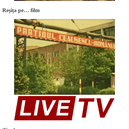
Reșița pe… film