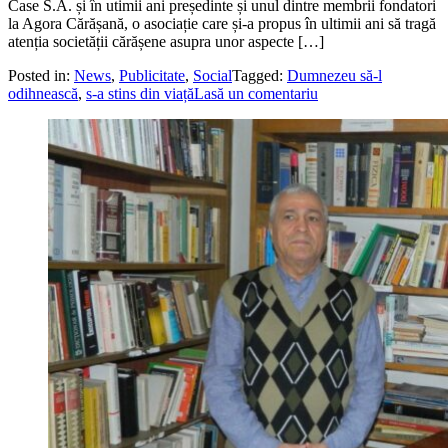
Case S.A. și în utimii ani președinte și unul dintre membrii fondatori
la Agora Cărășană, o asociație care și-a propus în ultimii ani să tragă
atenția societății cărășene asupra unor aspecte […]
Posted in:
News
,
Publicitate
,
Social
Tagged:
Dumnezeu să-l
odihnească
,
s-a stins din viață
Lasă un comentariu