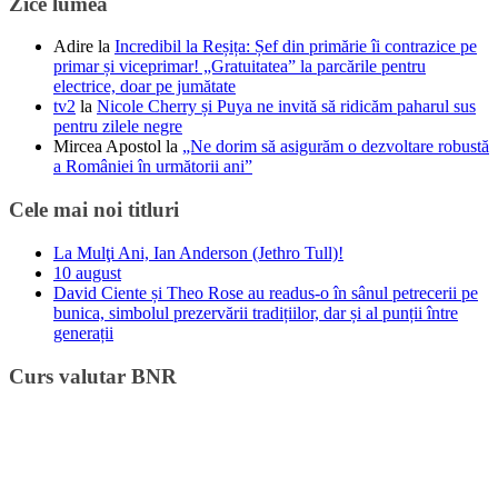
Zice lumea
Adire
la
Incredibil la Reșița: Șef din primărie îi contrazice pe
primar și viceprimar! „Gratuitatea” la parcările pentru
electrice, doar pe jumătate
tv2
la
Nicole Cherry și Puya ne invită să ridicăm paharul sus
pentru zilele negre
Mircea Apostol
la
„Ne dorim să asigurăm o dezvoltare robustă
a României în următorii ani”
Cele mai noi titluri
La Mulţi Ani, Ian Anderson (Jethro Tull)!
10 august
David Ciente și Theo Rose au readus-o în sânul petrecerii pe
bunica, simbolul prezervării tradițiilor, dar și al punții între
generații
Curs valutar BNR