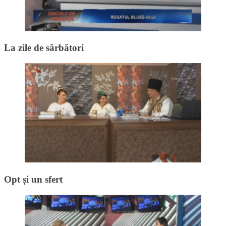
La zile de sărbători
Opt și un sfert