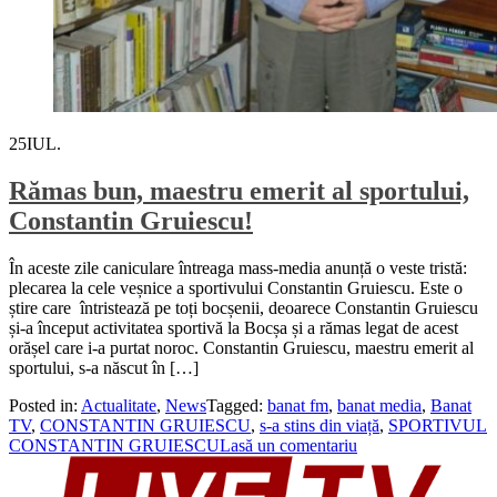
25
IUL.
Rămas bun, maestru emerit al sportului,
Constantin Gruiescu!
În aceste zile caniculare întreaga mass-media anunță o veste tristă:
plecarea la cele veșnice a sportivului Constantin Gruiescu. Este o
știre care întristează pe toți bocșenii, deoarece Constantin Gruiescu
și-a început activitatea sportivă la Bocșa și a rămas legat de acest
orășel care i-a purtat noroc. Constantin Gruiescu, maestru emerit al
sportului, s-a născut în […]
Posted in:
Actualitate
,
News
Tagged:
banat fm
,
banat media
,
Banat
TV
,
CONSTANTIN GRUIESCU
,
s-a stins din viață
,
SPORTIVUL
CONSTANTIN GRUIESCU
Lasă un comentariu