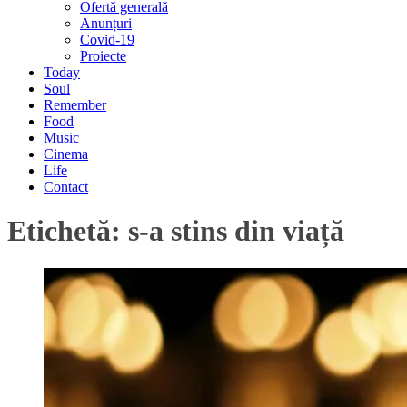
Ofertă generală
Anunțuri
Covid-19
Proiecte
Today
Soul
Remember
Food
Music
Cinema
Life
Contact
Etichetă:
s-a stins din viață