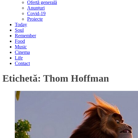
Ofertă generală
Anunțuri
Covid-19
Proiecte
Today
Soul
Remember
Food
Music
Cinema
Life
Contact
Etichetă:
Thom Hoffman