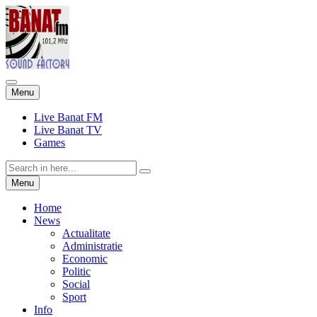
Skip
Menu
to
content
Live Banat FM
Live Banat TV
Games
Search
for:
Skip
Menu
to
content
Home
News
Actualitate
Administratie
Economic
Politic
Social
Sport
Info