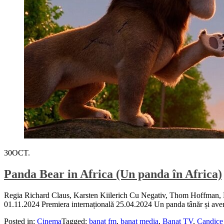
30
OCT.
Panda Bear in Africa (Un panda în Africa)
Regia Richard Claus, Karsten Kiilerich Cu Negativ, Thom Hoffman,
01.11.2024 Premiera internațională 25.04.2024 Un panda tânăr și aventu
Posted in:
Cinema
Tagged:
banat fm
,
banat media
,
Banat TV
,
Candice