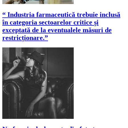
“ Industria farmaceutică trebuie inclusă
în categoria sectoarelor critice și
exceptată de la eventualele măsuri de
restricționare.”