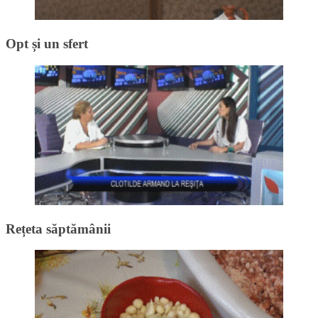
Opt și un sfert
Rețeta săptămânii