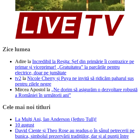
Zice lumea
Adire
la
Incredibil la Reșița: Șef din primărie îi contrazice pe
primar și viceprimar! „Gratuitatea” la parcările pentru
electrice, doar pe jumătate
tv2
la
Nicole Cherry și Puya ne invită să ridicăm paharul sus
pentru zilele negre
Mircea Apostol
la
„Ne dorim să asigurăm o dezvoltare robustă
a României în următorii ani”
Cele mai noi titluri
La Mulţi Ani, Ian Anderson (Jethro Tull)!
10 august
David Ciente și Theo Rose au readus-o în sânul petrecerii pe
bunica, simbolul prezervării tradițiilor, dar și al punții între