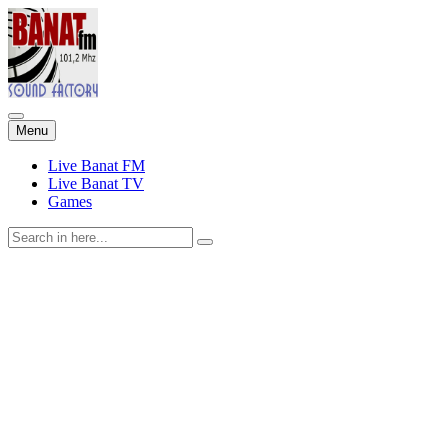
Skip
Menu
to
content
Live Banat FM
Live Banat TV
Games
Search
for: