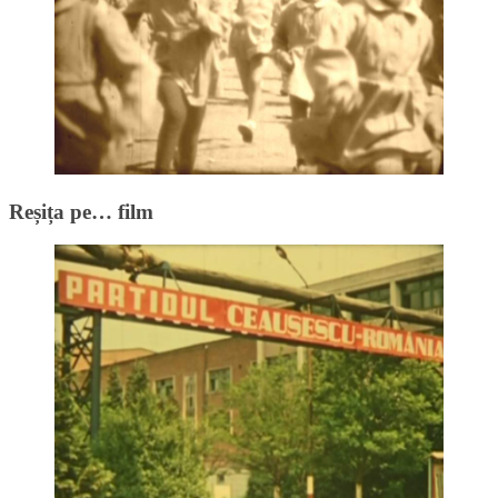
Reșița pe… film