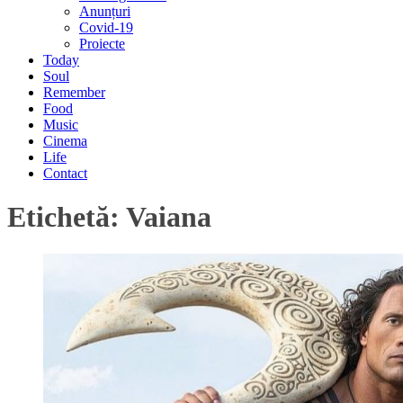
Anunțuri
Covid-19
Proiecte
Today
Soul
Remember
Food
Music
Cinema
Life
Contact
Etichetă:
Vaiana