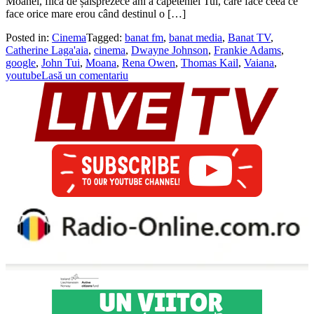
Moanei, fiica de șaisprezece ani a căpeteniei Tui, care face ceea ce
face orice mare erou când destinul o […]
Posted in:
Cinema
Tagged:
banat fm
,
banat media
,
Banat TV
,
Catherine Laga'aia
,
cinema
,
Dwayne Johnson
,
Frankie Adams
,
google
,
John Tui
,
Moana
,
Rena Owen
,
Thomas Kail
,
Vaiana
,
youtube
Lasă un comentariu