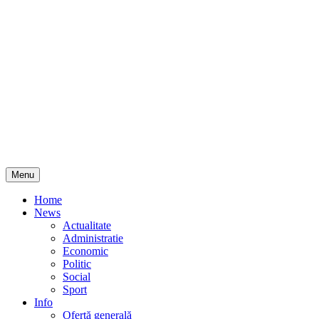
Skip
Menu
to
content
Home
News
Actualitate
Administratie
Economic
Politic
Social
Sport
Info
Ofertă generală