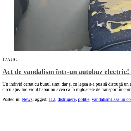
17
AUG.
Act de vandalism într-un autobuz electric
Un individ certat cu bunul simț, dar și cu legea s-a pus să distrugă un a
circulație. Individul habar nu avea că în mijloacele de transport în c
Posted in:
News
Tagged:
112
,
distrugere
,
politie
,
vandalism
Lasă un co