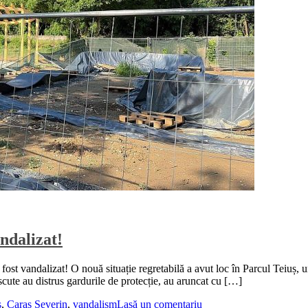
ndalizat!
ost vandalizat! O nouă situație regretabilă a avut loc în Parcul Teiuș, 
cute au distrus gardurile de protecție, au aruncat cu […]
ș
,
Caras Severin
,
vandalism
Lasă un comentariu