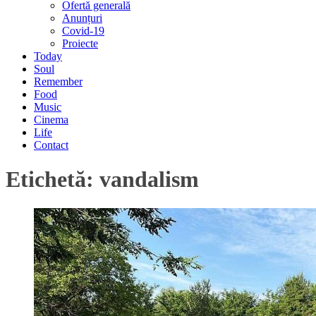
Ofertă generală
Anunțuri
Covid-19
Proiecte
Today
Soul
Remember
Food
Music
Cinema
Life
Contact
Etichetă:
vandalism