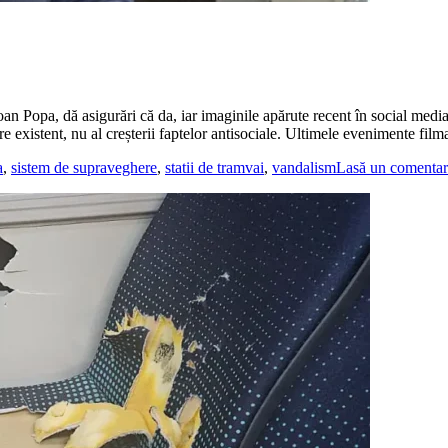
an Popa, dă asigurări că da, iar imaginile apărute recent în social media
re existent, nu al creșterii faptelor antisociale. Ultimele evenimente fi
a
,
sistem de supraveghere
,
statii de tramvai
,
vandalism
Lasă un comentar