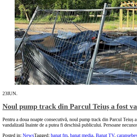
23
IUN.
Noul pump track din Parcul Teiuș a fost va
Pentru a doua noapte consecutivă, noul pump track din Parcul Teiuș a f
vandalizată înainte de a putea fi deschisă publicului. Persoane necunos
Posted in:
News
Tagged:
banat fm
,
banat media
,
Banat TV
,
caransebe