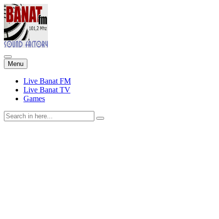
Skip
Menu
to
content
Live Banat FM
Live Banat TV
Games
Search
for: