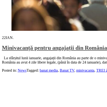
22
IAN.
Minivacanță pentru angajații din România l
La sfârșitul lunii ianuarie, angajații din România au parte de o minivaca
România au avut 4 zile libere legale, (până în data de 24 ianuarie), dato
Posted in:
News
Tagged:
banat media
,
Banat TV
,
minivacanta
,
TREI