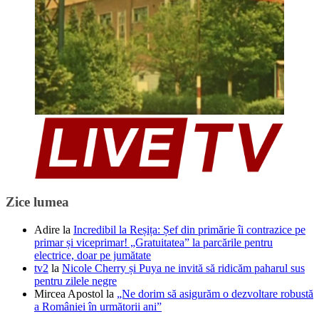
Zice lumea
Adire
la
Incredibil la Reșița: Șef din primărie îi contrazice pe
primar și viceprimar! „Gratuitatea” la parcările pentru
electrice, doar pe jumătate
tv2
la
Nicole Cherry și Puya ne invită să ridicăm paharul sus
pentru zilele negre
Mircea Apostol
la
„Ne dorim să asigurăm o dezvoltare robustă
a României în următorii ani”