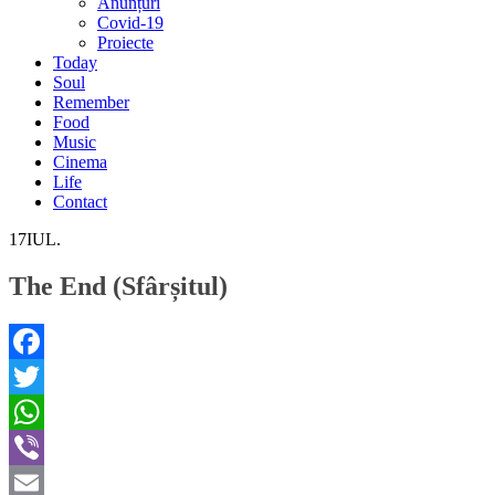
Anunțuri
Covid-19
Proiecte
Today
Soul
Remember
Food
Music
Cinema
Life
Contact
17
IUL.
The End (Sfârșitul)
Facebook
Twitter
WhatsApp
Viber