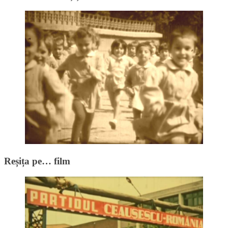
Reșița pe… film