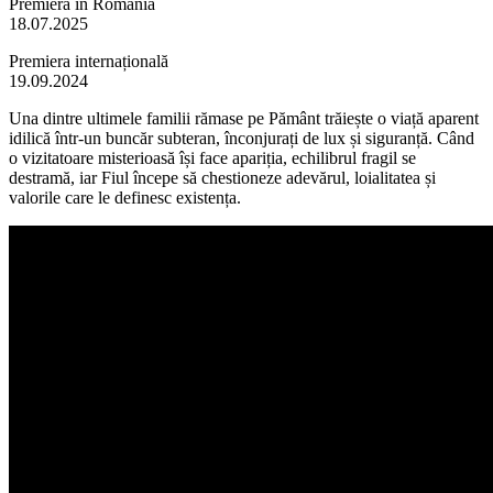
Premiera în România
18.07.2025
Premiera internațională
19.09.2024
Una dintre ultimele familii rămase pe Pământ trăiește o viață aparent
idilică într-un buncăr subteran, înconjurați de lux și siguranță. Când
o vizitatoare misterioasă își face apariția, echilibrul fragil se
destramă, iar Fiul începe să chestioneze adevărul, loialitatea și
valorile care le definesc existența.