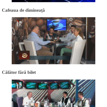
Cafeaua de dimineață
Călător fără bilet