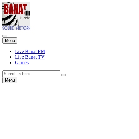
Skip
Menu
to
content
Live Banat FM
Live Banat TV
Games
Search
for:
Skip
Menu
to
content