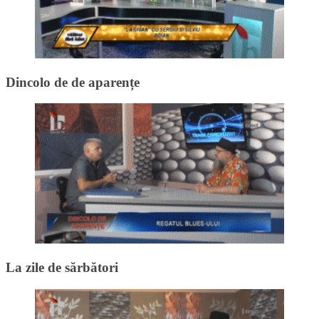
Dincolo de de aparențe
La zile de sărbători