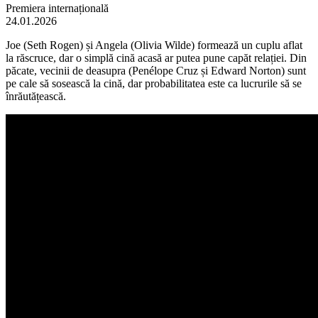
Premiera internațională
24.01.2026
Joe (Seth Rogen) și Angela (Olivia Wilde) formează un cuplu aflat
la răscruce, dar o simplă cină acasă ar putea pune capăt relației. Din
păcate, vecinii de deasupra (Penélope Cruz și Edward Norton) sunt
pe cale să sosească la cină, dar probabilitatea este ca lucrurile să se
înrăutățească.