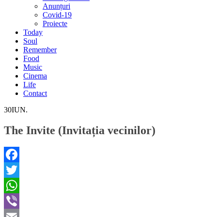
Anunțuri
Covid-19
Proiecte
Today
Soul
Remember
Food
Music
Cinema
Life
Contact
30
IUN.
The Invite (Invitația vecinilor)
Facebook
Twitter
WhatsApp
Viber