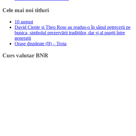
Cele mai noi titluri
10 august
David Ciente și Theo Rose au readus-o în sânul petrecerii pe
bunica, simbolul prezervării tradițiilor, dar și al punții între
generații
Oraşe dispărute (II) – Troia
Curs valutar BNR