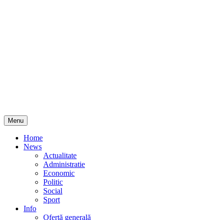
Skip
Menu
to
content
Home
News
Actualitate
Administratie
Economic
Politic
Social
Sport
Info
Ofertă generală