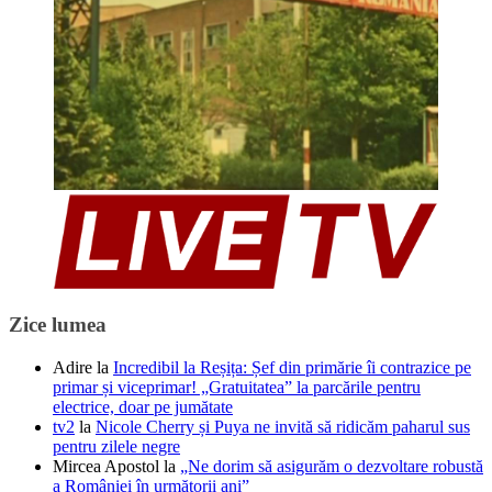
Zice lumea
Adire
la
Incredibil la Reșița: Șef din primărie îi contrazice pe
primar și viceprimar! „Gratuitatea” la parcările pentru
electrice, doar pe jumătate
tv2
la
Nicole Cherry și Puya ne invită să ridicăm paharul sus
pentru zilele negre
Mircea Apostol
la
„Ne dorim să asigurăm o dezvoltare robustă
a României în următorii ani”