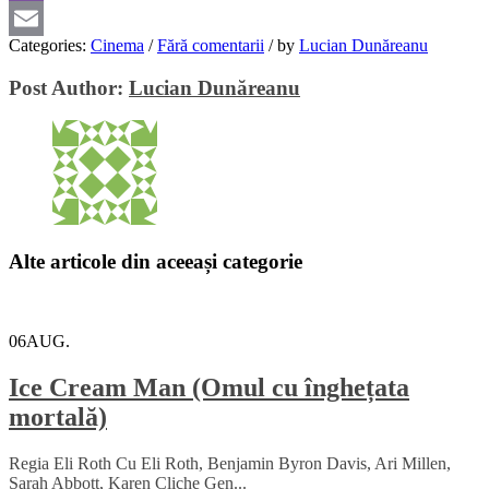
Viber
Categories:
Cinema
/
Fără comentarii
/
by
Lucian Dunăreanu
Email
Post Author:
Lucian Dunăreanu
Alte articole din aceeași categorie
06
AUG.
Ice Cream Man (Omul cu înghețata
mortală)
Regia Eli Roth Cu Eli Roth, Benjamin Byron Davis, Ari Millen,
Sarah Abbott, Karen Cliche Gen...