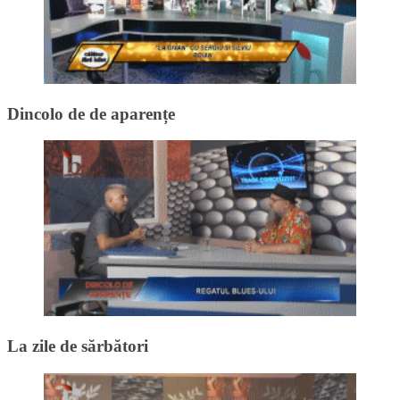
Dincolo de de aparențe
La zile de sărbători