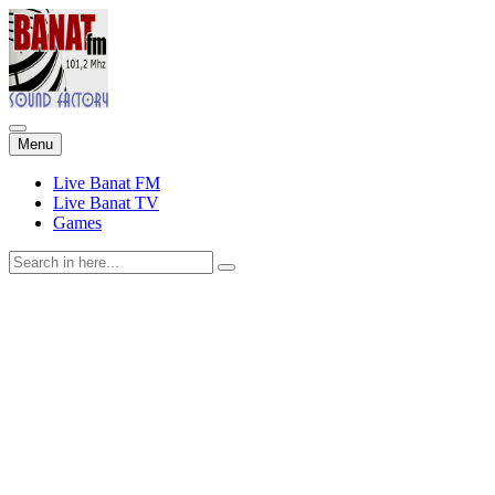
Skip
Menu
to
content
Live Banat FM
Live Banat TV
Games
Search
for: