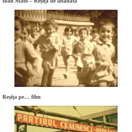
Ioan Mato – Reșița de altădată
Reșița pe… film