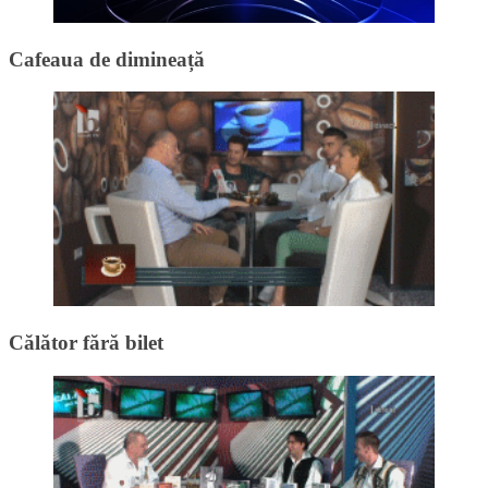
Cafeaua de dimineață
Călător fără bilet