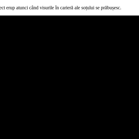
t erup atunci când visurile în carieră ale soțului se prăbușesc.