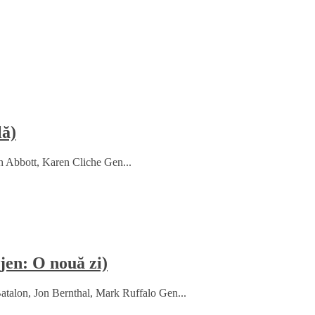
lă)
h Abbott, Karen Cliche Gen...
en: O nouă zi)
talon, Jon Bernthal, Mark Ruffalo Gen...