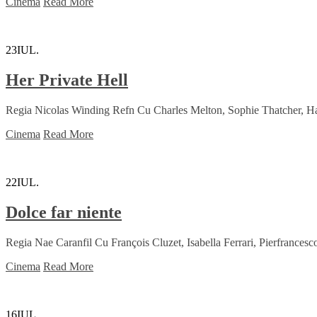
Cinema
Read More
23
IUL.
Her Private Hell
Regia Nicolas Winding Refn Cu Charles Melton, Sophie Thatcher, H
Cinema
Read More
22
IUL.
Dolce far niente
Regia Nae Caranfil Cu François Cluzet, Isabella Ferrari, Pierfrance
Cinema
Read More
16
IUL.