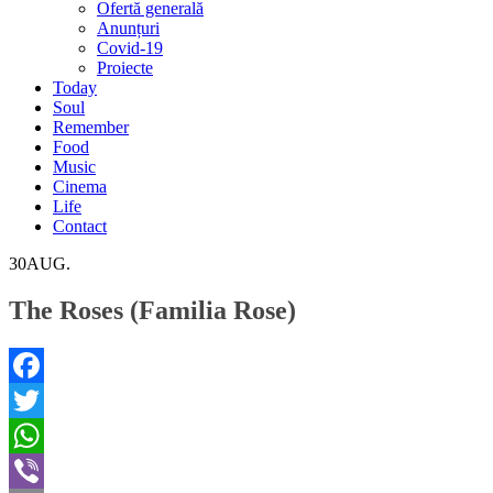
Ofertă generală
Anunțuri
Covid-19
Proiecte
Today
Soul
Remember
Food
Music
Cinema
Life
Contact
30
AUG.
The Roses (Familia Rose)
Facebook
Twitter
WhatsApp