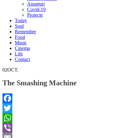
Anunțuri
Covid-19
Proiecte
Today
Soul
Remember
Food
Music
Cinema
Life
Contact
02
OCT.
The Smashing Machine
Facebook
Twitter
WhatsApp
Viber