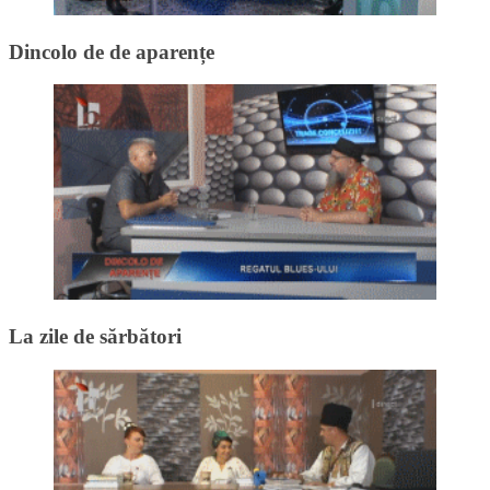
Dincolo de de aparențe
La zile de sărbători