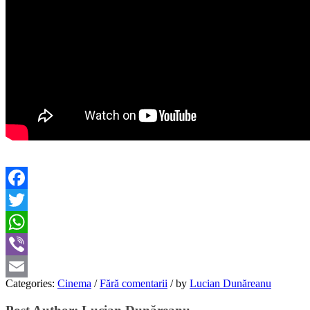
Facebook
Twitter
WhatsApp
Viber
Categories:
Cinema
/
Fără comentarii
/
by
Lucian Dunăreanu
Email