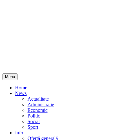
Skip
Menu
to
content
Home
News
Actualitate
Administratie
Economic
Politic
Social
Sport
Info
Ofertă generală