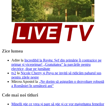
Zice lumea
Adire
la
Incredibil la Reșița: Șef din primărie îi contrazice pe
primar și viceprimar! „Gratuitatea” la parcările pentru
electrice, doar pe jumătate
tv2
la
Nicole Cherry și Puya ne invită să ridicăm paharul sus
pentru zilele negre
Mircea Apostol
la
„Ne dorim să asigurăm o dezvoltare robustă
a României în următorii ani”
Cele mai noi titluri
Minelli știe ce vrea și pare să știe și ce vor majoritatea femeilor