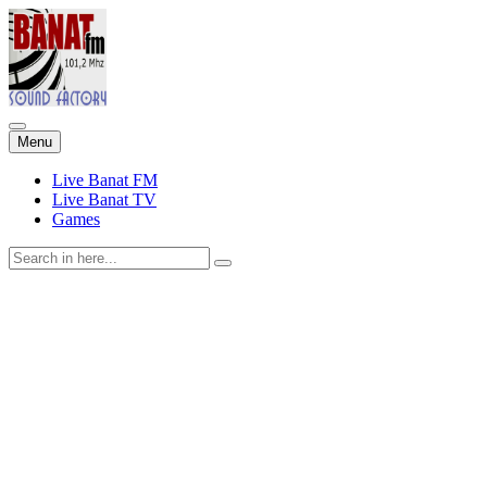
Skip
Menu
to
content
Live Banat FM
Live Banat TV
Games
Search
for: