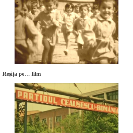
Reșița pe… film