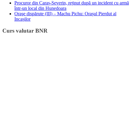
Procuror din Caraș-Severin, reținut după un incident cu armă
într-un local din Hunedoara
Oraşe dispărute (III) – Machu Pichu: Orașul Pierdut al
Incașilor
Curs valutar BNR