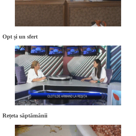
Opt și un sfert
Rețeta săptămânii