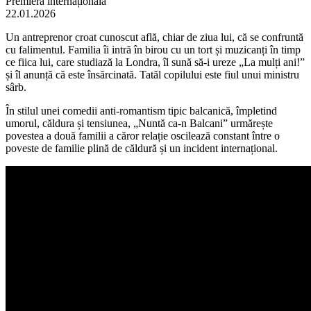
Premiera internațională
22.01.2026
Un antreprenor croat cunoscut află, chiar de ziua lui, că se confruntă
cu falimentul. Familia îi intră în birou cu un tort și muzicanți în timp
ce fiica lui, care studiază la Londra, îl sună să-i ureze „La mulți ani!”
și îl anunță că este însărcinată. Tatăl copilului este fiul unui ministru
sârb.
În stilul unei comedii anti-romantism tipic balcanică, împletind
umorul, căldura și tensiunea, „Nuntă ca-n Balcani” urmărește
povestea a două familii a căror relație oscilează constant între o
poveste de familie plină de căldură și un incident internațional.