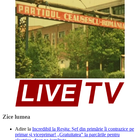
Zice lumea
Adire
la
Incredibil la Reșița: Șef din primărie îi contrazice pe
primar și viceprimar! „Gratuitatea” la parcările pentru