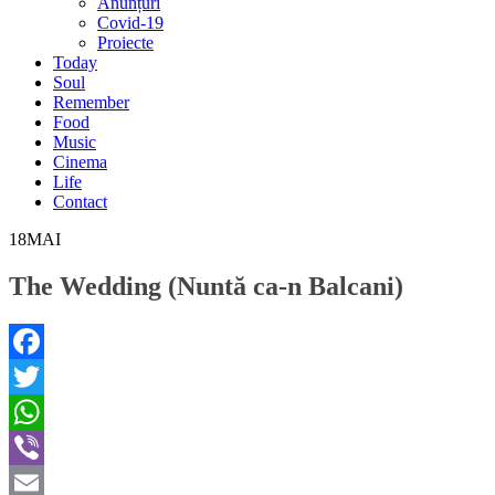
Anunțuri
Covid-19
Proiecte
Today
Soul
Remember
Food
Music
Cinema
Life
Contact
18
MAI
The Wedding (Nuntă ca-n Balcani)
Facebook
Twitter
WhatsApp
Viber