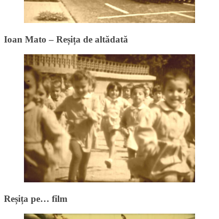
Ioan Mato – Reșița de altădată
Reșița pe… film