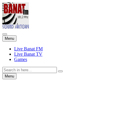
Skip
Menu
to
content
Live Banat FM
Live Banat TV
Games
Search
for:
Skip
Menu
to
content