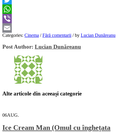
Twitter
WhatsApp
Viber
Categories:
Cinema
/
Fără comentarii
/
by
Lucian Dunăreanu
Email
Post Author:
Lucian Dunăreanu
Alte articole din aceeași categorie
06
AUG.
Ice Cream Man (Omul cu înghețata