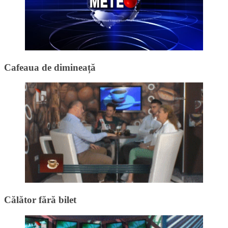
Cafeaua de dimineață
Călător fără bilet