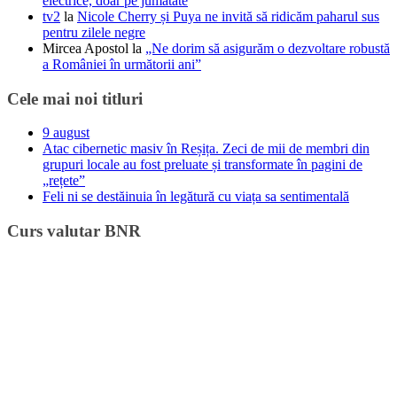
electrice, doar pe jumătate
tv2
la
Nicole Cherry și Puya ne invită să ridicăm paharul sus
pentru zilele negre
Mircea Apostol
la
„Ne dorim să asigurăm o dezvoltare robustă
a României în următorii ani”
Cele mai noi titluri
9 august
Atac cibernetic masiv în Reșița. Zeci de mii de membri din
grupuri locale au fost preluate și transformate în pagini de
„rețete”
Feli ni se destăinuia în legătură cu viața sa sentimentală
Curs valutar BNR