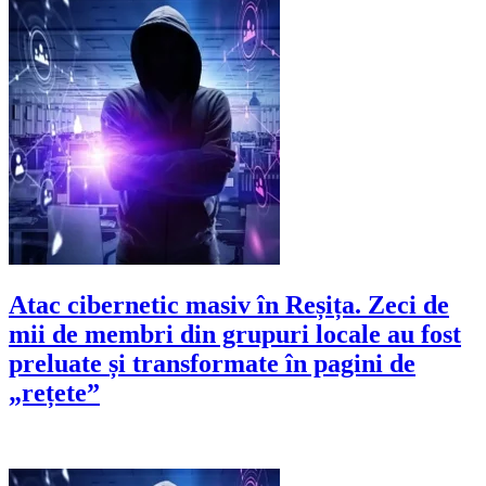
Atac cibernetic masiv în Reșița. Zeci de
mii de membri din grupuri locale au fost
preluate și transformate în pagini de
„rețete”