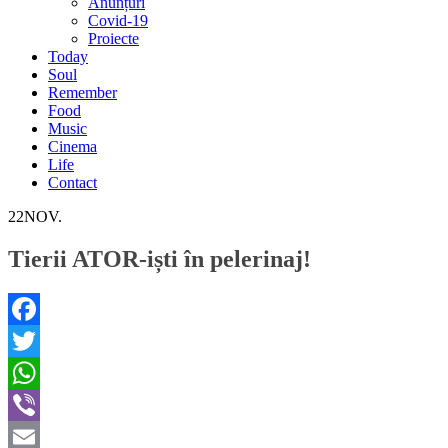
Anunțuri
Covid-19
Proiecte
Today
Soul
Remember
Food
Music
Cinema
Life
Contact
22
NOV.
Tierii ATOR-iști în pelerinaj!
Facebook
Twitter
WhatsApp
Viber