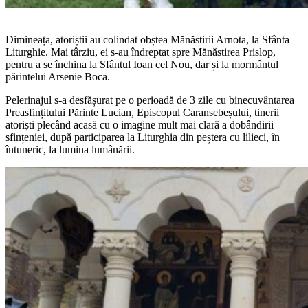
Dimineața, atoriștii au colindat obștea Mănăstirii Arnota, la Sfânta
Liturghie. Mai târziu, ei s-au îndreptat spre Mănăstirea Prislop,
pentru a se închina la Sfântul Ioan cel Nou, dar și la mormântul
părintelui Arsenie Boca.
Pelerinajul s-a desfășurat pe o perioadă de 3 zile cu binecuvântarea
Preasfințitului Părinte Lucian, Episcopul Caransebeșului, tinerii
atoriști plecând acasă cu o imagine mult mai clară a dobândirii
sfințeniei, după participarea la Liturghia din peștera cu lilieci, în
întuneric, la lumina lumânării.