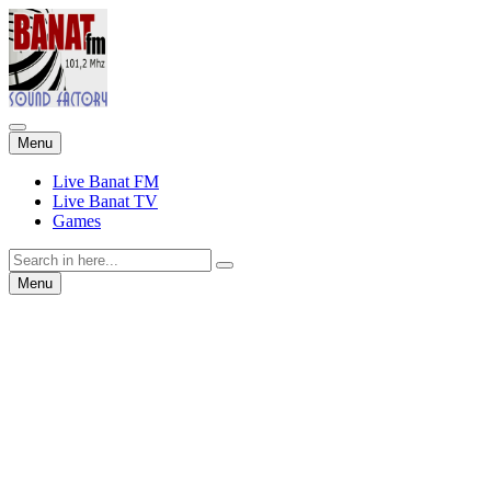
Skip
Menu
to
content
Live Banat FM
Live Banat TV
Games
Search
for:
Skip
Menu
to
content