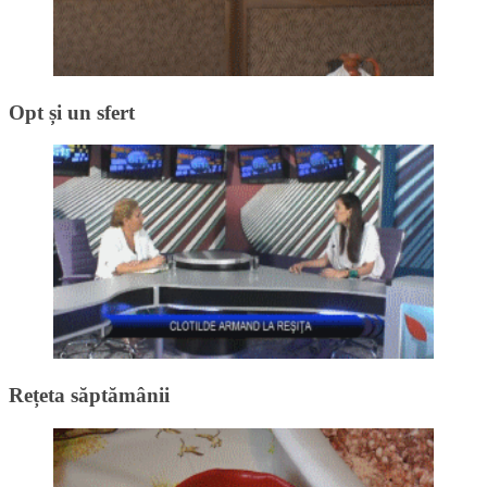
Opt și un sfert
Rețeta săptămânii