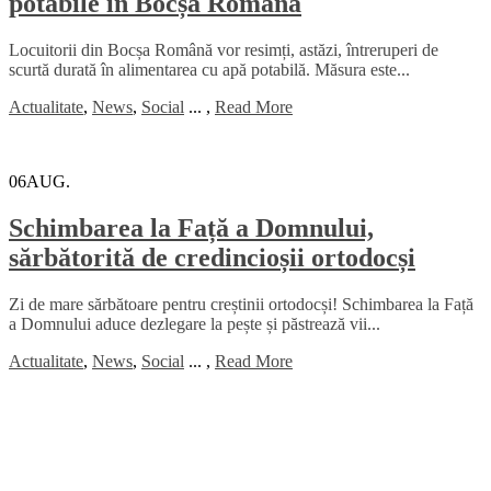
potabile în Bocșa Română
Locuitorii din Bocșa Română vor resimți, astăzi, întreruperi de
scurtă durată în alimentarea cu apă potabilă. Măsura este...
Actualitate
,
News
,
Social
...
,
Read More
06
AUG.
Schimbarea la Față a Domnului,
sărbătorită de credincioșii ortodocși
Zi de mare sărbătoare pentru creștinii ortodocși! Schimbarea la Față
a Domnului aduce dezlegare la pește și păstrează vii...
Actualitate
,
News
,
Social
...
,
Read More