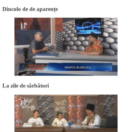
Dincolo de de aparențe
La zile de sărbători