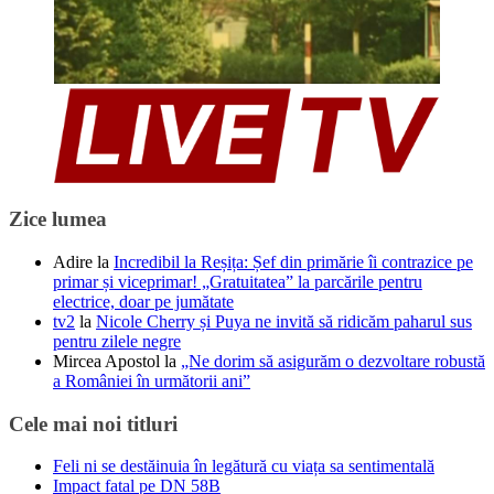
Zice lumea
Adire
la
Incredibil la Reșița: Șef din primărie îi contrazice pe
primar și viceprimar! „Gratuitatea” la parcările pentru
electrice, doar pe jumătate
tv2
la
Nicole Cherry și Puya ne invită să ridicăm paharul sus
pentru zilele negre
Mircea Apostol
la
„Ne dorim să asigurăm o dezvoltare robustă
a României în următorii ani”
Cele mai noi titluri
Feli ni se destăinuia în legătură cu viața sa sentimentală
Impact fatal pe DN 58B