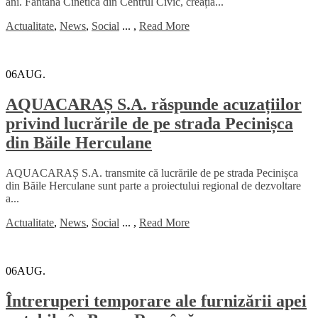
ani. Fântâna Cinetică din Centrul Civic, creația...
Actualitate
,
News
,
Social
...
,
Read More
06
AUG.
AQUACARAȘ S.A. răspunde acuzațiilor
privind lucrările de pe strada Pecinișca
din Băile Herculane
AQUACARAȘ S.A. transmite că lucrările de pe strada Pecinișca
din Băile Herculane sunt parte a proiectului regional de dezvoltare
a...
Actualitate
,
News
,
Social
...
,
Read More
06
AUG.
Întreruperi temporare ale furnizării apei