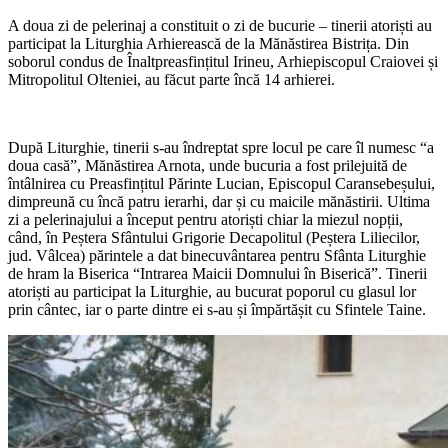
A doua zi de pelerinaj a constituit o zi de bucurie – tinerii atoriști au
participat la Liturghia Arhierească de la Mănăstirea Bistrița. Din
soborul condus de Înaltpreasfințitul Irineu, Arhiepiscopul Craiovei și
Mitropolitul Olteniei, au făcut parte încă 14 arhierei.
După Liturghie, tinerii s-au îndreptat spre locul pe care îl numesc “a
doua casă”, Mănăstirea Arnota, unde bucuria a fost prilejuită de
întâlnirea cu Preasfințitul Părinte Lucian, Episcopul Caransebeșului,
dimpreună cu încă patru ierarhi, dar și cu maicile mănăstirii.
Ultima
zi a pelerinajului a început pentru atoriști chiar la miezul nopții,
când, în Peștera Sfântului Grigorie Decapolitul (Peștera Liliecilor,
jud. Vâlcea) părintele a dat binecuvântarea pentru Sfânta Liturghie
de hram la Biserica “Intrarea Maicii Domnului în Biserică”. Tinerii
atoriști au participat la Liturghie, au bucurat poporul cu glasul lor
prin cântec, iar o parte dintre ei s-au și împărtășit cu Sfintele Taine.