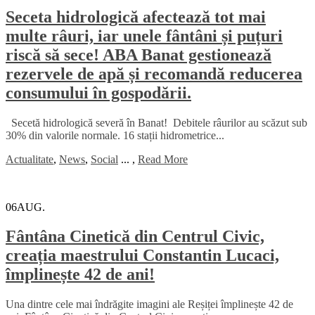
Seceta hidrologică afectează tot mai
multe râuri, iar unele fântâni și puțuri
riscă să sece! ABA Banat gestionează
rezervele de apă și recomandă reducerea
consumului în gospodării.
Secetă hidrologică severă în Banat! Debitele râurilor au scăzut sub
30% din valorile normale. 16 stații hidrometrice...
Actualitate
,
News
,
Social
...
,
Read More
06
AUG.
Fântâna Cinetică din Centrul Civic,
creația maestrului Constantin Lucaci,
împlinește 42 de ani!
Una dintre cele mai îndrăgite imagini ale Reșiței împlinește 42 de