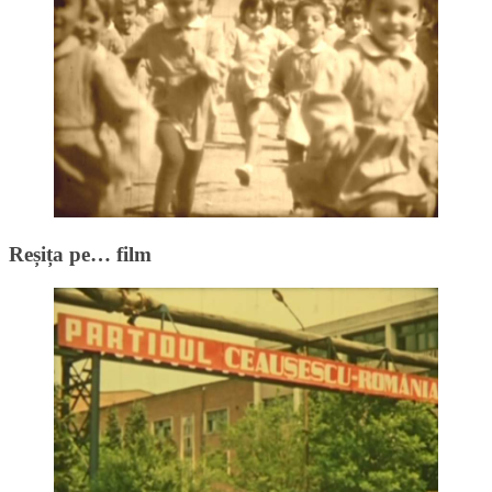
Reșița pe… film