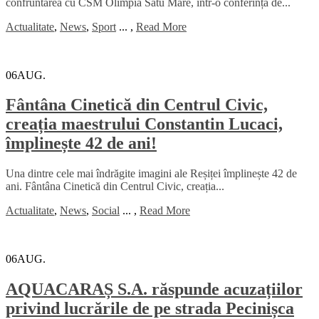
confruntarea cu CSM Olimpia Satu Mare, într-o conferință de...
Actualitate
,
News
,
Sport
...
,
Read More
06
AUG.
Fântâna Cinetică din Centrul Civic,
creația maestrului Constantin Lucaci,
împlinește 42 de ani!
Una dintre cele mai îndrăgite imagini ale Reșiței împlinește 42 de
ani. Fântâna Cinetică din Centrul Civic, creația...
Actualitate
,
News
,
Social
...
,
Read More
06
AUG.
AQUACARAȘ S.A. răspunde acuzațiilor
privind lucrările de pe strada Pecinișca