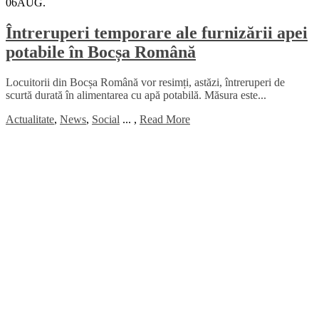
06
AUG.
Întreruperi temporare ale furnizării apei
potabile în Bocșa Română
Locuitorii din Bocșa Română vor resimți, astăzi, întreruperi de
scurtă durată în alimentarea cu apă potabilă. Măsura este...
Actualitate
,
News
,
Social
...
,
Read More