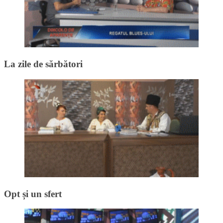
La zile de sărbători
Opt și un sfert