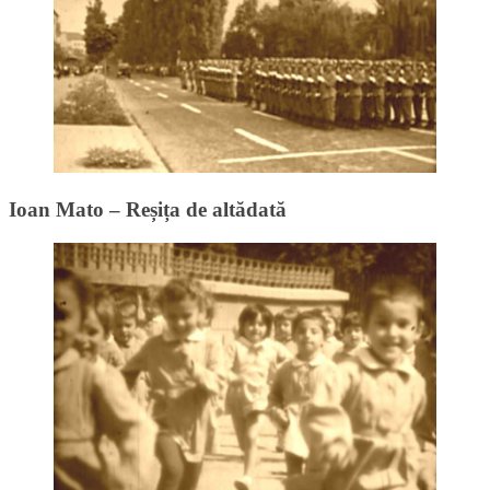
Ioan Mato – Reșița de altădată