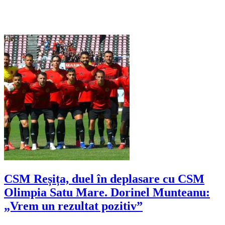
CSM Reșița, duel în deplasare cu CSM
Olimpia Satu Mare. Dorinel Munteanu:
„Vrem un rezultat pozitiv”