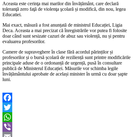
Aceasta este cerinţa mai marilor din învățământ, care declară
toleranţă zero faţă de violenţa şcolară și modifică, din nou, legea
Educatiei.
Mai exact, măsură a fost anunțată de ministrul Educației, Ligia
Deca. Aceasta a mai precizat că înregistrările vor putea fi folosite
doar când sunt sesizate cazuri de abuz sau violență, nu și pentru
evaluarea profesorilor.
Camere de supraveghere în clase fără acordul părinților și
profesorilor și o bursă școlară de reziliență sunt printre modificările
principale aduse de o ordonanță de urgență, pusă în consultare
publică de Ministerul Educației. Măsurile vor schimba legile
învățământului aprobate de același minister în urmă cu doar șapte
luni.
Facebook
Twitter
WhatsApp
Viber