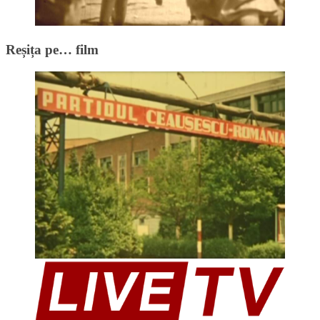
Reșița pe… film