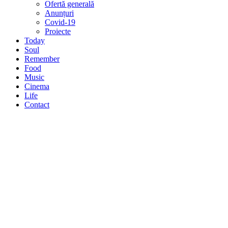
Ofertă generală
Anunțuri
Covid-19
Proiecte
Today
Soul
Remember
Food
Music
Cinema
Life
Contact