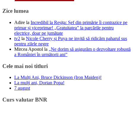
Zice lumea
Adire
la
Incredibil la Reșița: Șef din primărie îi contrazice pe
primar și viceprimar! „Gratuitatea” la parcările pentru
electrice, doar pe jumătate
tv2
la
Nicole Cherry și Puya ne invită să ridicăm paharul sus
pentru zilele negre
Mircea Apostol
la
„Ne dorim să asigurăm o dezvoltare robustă
a României în următorii ani”
Cele mai noi titluri
La Mulți Ani, Bruce Dickinson (Iron Maiden)!
La mulți ani, Dorian Popa!
7 august
Curs valutar BNR