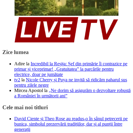
Zice lumea
Adire
la
Incredibil la Reșița: Șef din primărie îi contrazice pe
primar și viceprimar! „Gratuitatea” la parcările pentru
electrice, doar pe jumătate
tv2
la
Nicole Cherry și Puya ne invită să ridicăm paharul sus
pentru zilele negre
Mircea Apostol
la
„Ne dorim să asigurăm o dezvoltare robustă
a României în următorii ani”
Cele mai noi titluri
David Ciente și Theo Rose au readus-o în sânul petrecerii pe
bunica, simbolul prezervării tradițiilor, dar și al punții între
generații