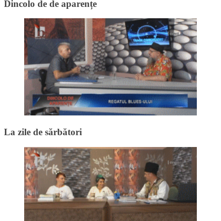
Dincolo de de aparențe
La zile de sărbători