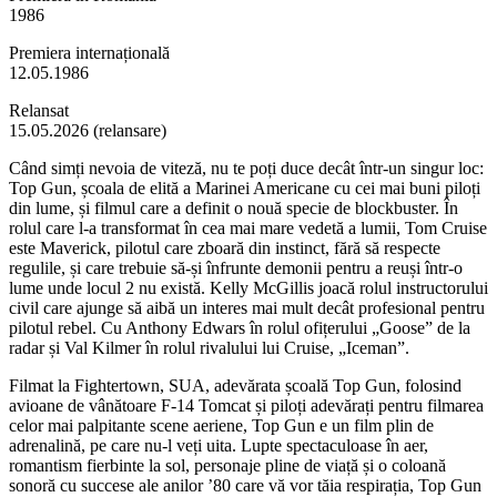
1986
Premiera internațională
12.05.1986
Relansat
15.05.2026 (relansare)
Când simți nevoia de viteză, nu te poți duce decât într-un singur loc:
Top Gun, școala de elită a Marinei Americane cu cei mai buni piloți
din lume, și filmul care a definit o nouă specie de blockbuster. În
rolul care l-a transformat în cea mai mare vedetă a lumii, Tom Cruise
este Maverick, pilotul care zboară din instinct, fără să respecte
regulile, și care trebuie să-și înfrunte demonii pentru a reuși într-o
lume unde locul 2 nu există. Kelly McGillis joacă rolul instructorului
civil care ajunge să aibă un interes mai mult decât profesional pentru
pilotul rebel. Cu Anthony Edwars în rolul ofițerului „Goose” de la
radar și Val Kilmer în rolul rivalului lui Cruise, „Iceman”.
Filmat la Fightertown, SUA, adevărata școală Top Gun, folosind
avioane de vânătoare F-14 Tomcat și piloți adevărați pentru filmarea
celor mai palpitante scene aeriene, Top Gun e un film plin de
adrenalină, pe care nu-l veți uita. Lupte spectaculoase în aer,
romantism fierbinte la sol, personaje pline de viață și o coloană
sonoră cu succese ale anilor ’80 care vă vor tăia respirația, Top Gun