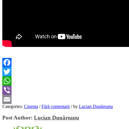
Facebook
Twitter
WhatsApp
Viber
Categories:
Cinema
/
Fără comentarii
/
by
Lucian Dunăreanu
Email
Post Author:
Lucian Dunăreanu