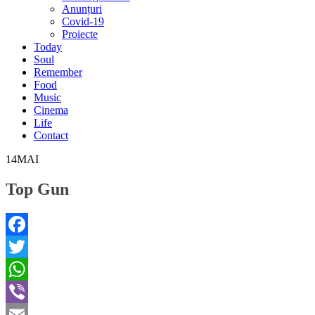
Anunțuri
Covid-19
Proiecte
Today
Soul
Remember
Food
Music
Cinema
Life
Contact
14
MAI
Top Gun
Facebook
Twitter
WhatsApp
Viber