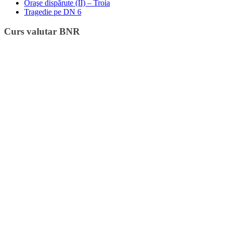
Oraşe dispărute (II) – Troia
Tragedie pe DN 6
Curs valutar BNR