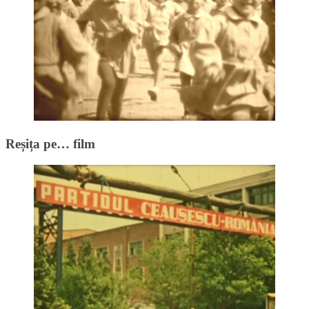
Reșița pe… film