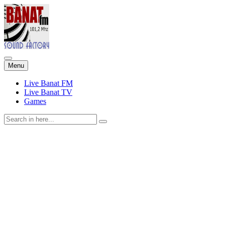
Skip
Menu
to
content
Live Banat FM
Live Banat TV
Games
Search
for: