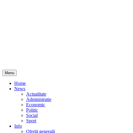
Skip
Menu
to
content
Home
News
Actualitate
Administratie
Economic
Politic
Social
Sport
Info
Ofertă generală