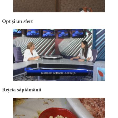
Opt și un sfert
Rețeta săptămânii