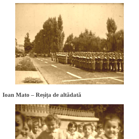
Ioan Mato – Reșița de altădată