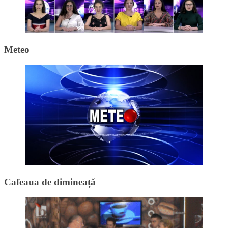
Meteo
Cafeaua de dimineață