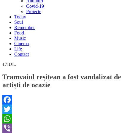
Anunțuri
Covid-19
Proiecte
Today
Soul
Remember
Food
Music
Cinema
Life
Contact
17
IUL.
Tramvaiul reșițean a fost vandalizat de
artiști de ocazie
Facebook
Twitter
WhatsApp