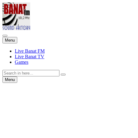
Skip
Menu
to
content
Live Banat FM
Live Banat TV
Games
Search
for:
Skip
Menu
to
content