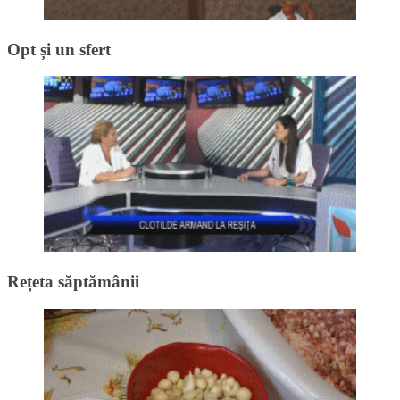
Opt și un sfert
Rețeta săptămânii