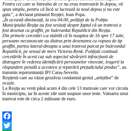
Pentru cei care se întreaba de ce nu erau tramvaiele în depou, vă
spun simplu, pentru că încă se lucrează la noul depou și nu este
gata”,
a declarat primarul Reșiței, Ioan Popa.
„
În această dimineață, la ora 04.00, polițiști de la Poliția
Municipiului Reșița au fost sesizați despre faptul că un tramvai a
fost desenat cu graffiti, pe bulevardul Republicii din Reșița.
Din primele cercetări s-a stabilit că în noaptea de 16 spre 17 iulie,
persoane necunoscute au distrus prin desenarea cu vopsea de tip
graffiti, partea lateral-dreapta a unui tramvai parcat pe bulevardul
Republicii, pe sensul de mers Victoria-Renk. Polițiștii continuă
cercetările în acest caz sub aspectul săvârșirii infracțiunii de
distrugere în vederea identificării persoanelor vinovate, tragerii la
răspundere penală a acestora și reparării prejudiciului produs”
, au
transmis reprezentanții IPJ Caraș-Severin.
Reșițenii care au văzut grozăvia condamnă gestul „artiștilor” de
ocazie.
La Reșița au venit până acum 4 din cele 13 tramvaie care vor circula
în municipiu, iar în aceste zile sunt suspuse unor teste. Valoarea unui
tramvai este de circa 2 milioane de euro.
Facebook