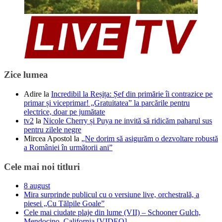
Zice lumea
Adire
la
Incredibil la Reșița: Șef din primărie îi contrazice pe
primar și viceprimar! „Gratuitatea” la parcările pentru
electrice, doar pe jumătate
tv2
la
Nicole Cherry și Puya ne invită să ridicăm paharul sus
pentru zilele negre
Mircea Apostol
la
„Ne dorim să asigurăm o dezvoltare robustă
a României în următorii ani”
Cele mai noi titluri
8 august
Mira surprinde publicul cu o versiune live, orchestrală, a
piesei „Cu Tălpile Goale”
Cele mai ciudate plaje din lume (VII) – Schooner Gulch,
Mendocino, California [VIDEO]