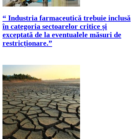
“ Industria farmaceutică trebuie inclusă
în categoria sectoarelor critice și
exceptată de la eventualele măsuri de
restricționare.”