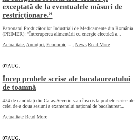
exceptată de la eventualele măsuri de
restricționare.”
Patronatul Producătorilor Industriali de Medicamente din România
(PRIMER): “Întreruperea alimentării cu energie electrică a...
Actualitate
,
Anunțuri
,
Economic
...
,
News
Read More
07
AUG.
Încep probele scrise ale bacalaureatului
de toamnă
424 de candidați din Caraș-Severin s-au înscris la probele scrise ale
celei de-a doua sesiuni a examenului național de bacalaureat,...
Actualitate
Read More
07
AUG.