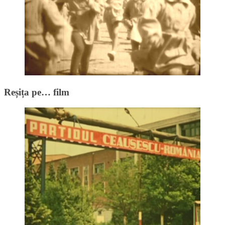
Reșița pe… film