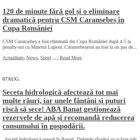
120 de minute fără gol și o eliminare
dramatică pentru CSM Caransebeș în
Cupa României
CSM Caransebeș a fost eliminată din Cupa României după 4-5 la
penalty-uri cu Minerul Lupeni. Caransebeșenii au fost la un pas de...
Actualitate
,
News
,
Sport
...
,
Read More
07
AUG.
Seceta hidrologică afectează tot mai
multe râuri, iar unele fântâni și puțuri
riscă să sece! ABA Banat gestionează
rezervele de apă și recomandă reducerea
consumului în gospodării.
Secetă hidrologică severă în Banat! Debitele râurilor au scăzut sub