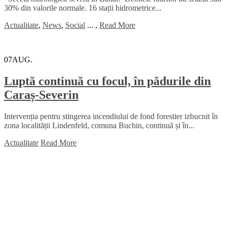
30% din valorile normale. 16 stații hidrometrice...
Actualitate
,
News
,
Social
...
,
Read More
07
AUG.
Luptă continuă cu focul, în pădurile din
Caraș-Severin
Intervenția pentru stingerea incendiului de fond forestier izbucnit în
zona localității Lindenfeld, comuna Buchin, continuă și în...
Actualitate
Read More