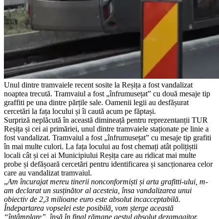
Unul dintre tramvaiele recent sosite la Reșița a fost vandalizat
noaptea trecută. Tramvaiul a fost „înfrumusețat” cu două mesaje tip
graffiti pe una dintre părțile sale. Oamenii legii au desfășurat
cercetări la fața locului și îi caută acum pe făptași.
Surpriză neplăcută în această dimineață pentru reprezentanții TUR
Reșița și cei ai primăriei, unul dintre tramvaiele staționate pe linie a
fost vandalizat. Tramvaiul a fost „înfrumusețat” cu mesaje tip grafiti
în mai multe culori. La fața locului au fost chemați atât polițiștii
locali cât și cei ai Municipiului Reșița care au ridicat mai multe
probe și defășoară cercetări pentru identificarea și sancționarea celor
care au vandalizat tramvaiul.
„
Am încurajat mereu tinerii nonconformiști și arta grafitti-ului, m-
am declarat un susținător al acesteia, însa vandalizarea unui
obiectiv de 2,3 milioane euro este absolut incacceptabilă.
Îndepartarea vopselei este posibilă, vom șterge această
“întâmplare”, însă în final rămane gestul absolut dezamagitor.