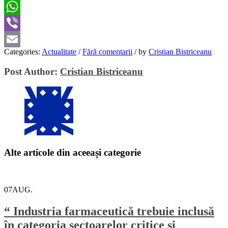
Twitter
WhatsApp
Viber
Categories:
Actualitate
/
Fără comentarii
/
by
Cristian Bistriceanu
Email
Post Author:
Cristian Bistriceanu
Alte articole din aceeași categorie
07
AUG.
“ Industria farmaceutică trebuie inclusă
în categoria sectoarelor critice și