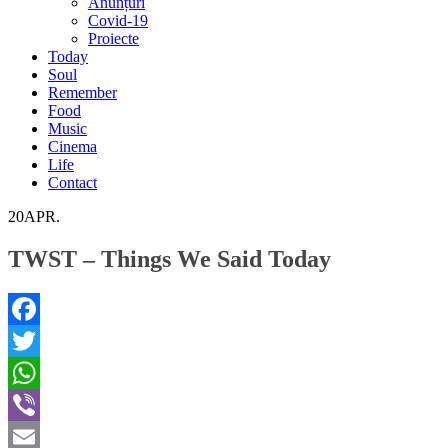
Anunțuri
Covid-19
Proiecte
Today
Soul
Remember
Food
Music
Cinema
Life
Contact
20
APR.
TWST – Things We Said Today
Facebook
Twitter
WhatsApp
Viber