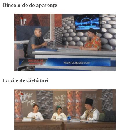
Dincolo de de aparențe
La zile de sărbători