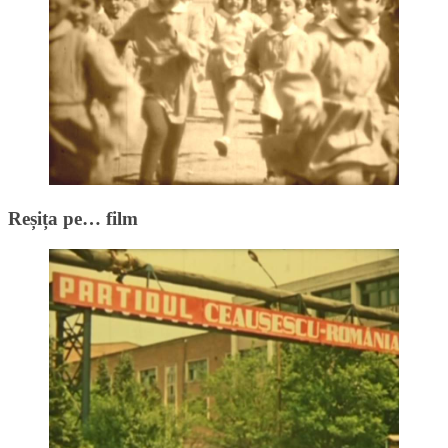
Reșița pe… film