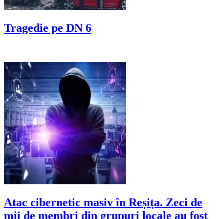
Tragedie pe DN 6
Atac cibernetic masiv în Reșița. Zeci de
mii de membri din grupuri locale au fost