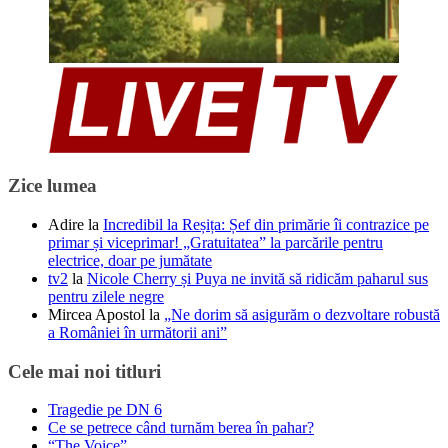
Zice lumea
Adire
la
Incredibil la Reșița: Șef din primărie îi contrazice pe
primar și viceprimar! „Gratuitatea” la parcările pentru
electrice, doar pe jumătate
tv2
la
Nicole Cherry și Puya ne invită să ridicăm paharul sus
pentru zilele negre
Mircea Apostol
la
„Ne dorim să asigurăm o dezvoltare robustă
a României în următorii ani”
Cele mai noi titluri
Tragedie pe DN 6
Ce se petrece când turnăm berea în pahar?
“The Voice”