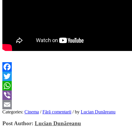
Facebook
Twitter
WhatsApp
Viber
Categories:
Cinema
/
Fără comentarii
/
by
Lucian Dunăreanu
Email
Post Author:
Lucian Dunăreanu