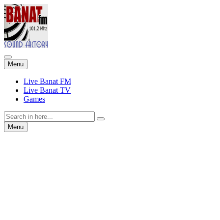
Skip
Menu
to
content
Live Banat FM
Live Banat TV
Games
Search
for:
Skip
Menu
to
content