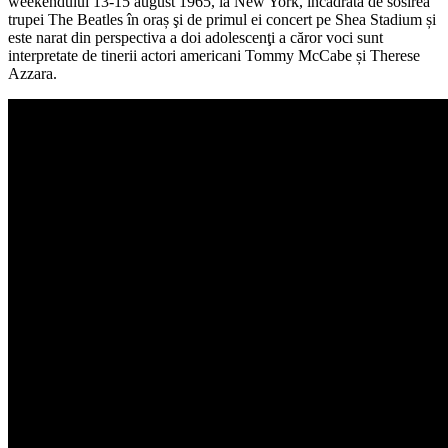
weekendului 13-15 august 1965, la New York, încadrată de sosirea
trupei The Beatles în oraș şi de primul ei concert pe Shea Stadium și
este narat din perspectiva a doi adolescenţi a căror voci sunt
interpretate de tinerii actori americani Tommy McCabe și Therese
Azzara.