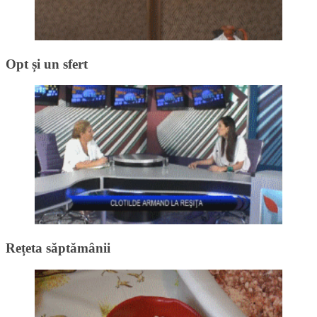
Opt și un sfert
Rețeta săptămânii