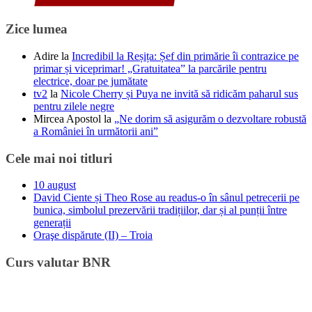
Zice lumea
Adire
la
Incredibil la Reșița: Șef din primărie îi contrazice pe
primar și viceprimar! „Gratuitatea” la parcările pentru
electrice, doar pe jumătate
tv2
la
Nicole Cherry și Puya ne invită să ridicăm paharul sus
pentru zilele negre
Mircea Apostol
la
„Ne dorim să asigurăm o dezvoltare robustă
a României în următorii ani”
Cele mai noi titluri
10 august
David Ciente și Theo Rose au readus-o în sânul petrecerii pe
bunica, simbolul prezervării tradițiilor, dar și al punții între
generații
Oraşe dispărute (II) – Troia
Curs valutar BNR