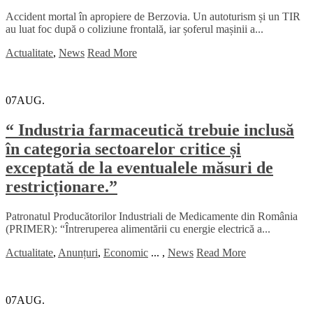
Accident mortal în apropiere de Berzovia. Un autoturism și un TIR
au luat foc după o coliziune frontală, iar șoferul mașinii a...
Actualitate
,
News
Read More
07
AUG.
“ Industria farmaceutică trebuie inclusă
în categoria sectoarelor critice și
exceptată de la eventualele măsuri de
restricționare.”
Patronatul Producătorilor Industriali de Medicamente din România
(PRIMER): “Întreruperea alimentării cu energie electrică a...
Actualitate
,
Anunțuri
,
Economic
...
,
News
Read More
07
AUG.