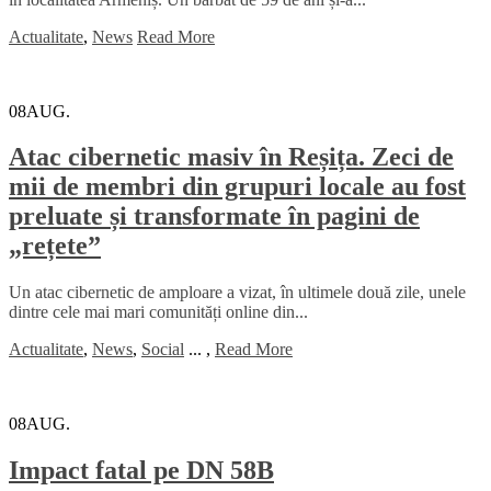
Actualitate
,
News
Read More
08
AUG.
Atac cibernetic masiv în Reșița. Zeci de
mii de membri din grupuri locale au fost
preluate și transformate în pagini de
„rețete”
Un atac cibernetic de amploare a vizat, în ultimele două zile, unele
dintre cele mai mari comunități online din...
Actualitate
,
News
,
Social
...
,
Read More
08
AUG.
Impact fatal pe DN 58B