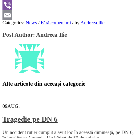
WhatsApp
Viber
Categories:
News
/
Fără comentarii
/
by
Andreea Ilie
Email
Post Author:
Andreea Ilie
Alte articole din aceeași categorie
09
AUG.
Tragedie pe DN 6
Un accident rutier cumplit a avut loc în această dimineață, pe DN 6,
în localitatea Armeniș. Un bărbat de 59 de ani și-a...