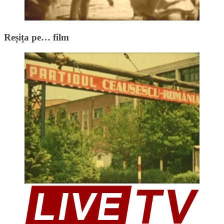
Reșița pe… film