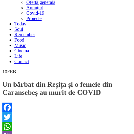
Ofertă generală
Anunțuri
Covid-19
Proiecte
Today
Soul
Remember
Food
Music
Cinema
Life
Contact
10
FEB.
Un bărbat din Reșița și o femeie din
Caransebeș au murit de COVID
Facebook
Twitter