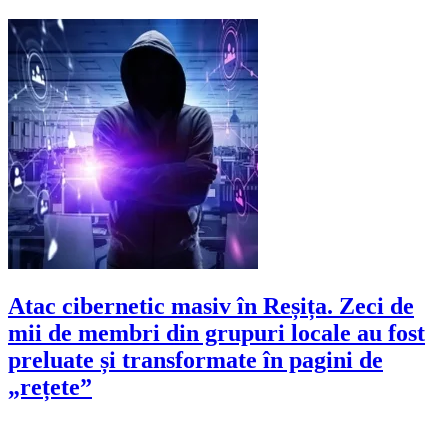
Atac cibernetic masiv în Reșița. Zeci de
mii de membri din grupuri locale au fost
preluate și transformate în pagini de
„rețete”