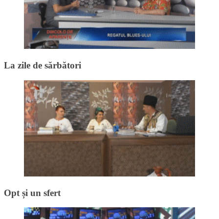
La zile de sărbători
Opt și un sfert