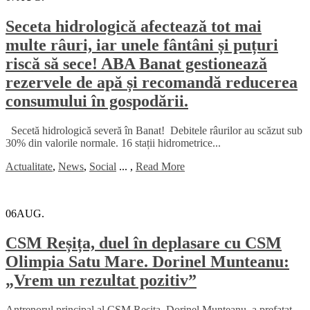
Seceta hidrologică afectează tot mai
multe râuri, iar unele fântâni și puțuri
riscă să sece! ABA Banat gestionează
rezervele de apă și recomandă reducerea
consumului în gospodării.
Secetă hidrologică severă în Banat! Debitele râurilor au scăzut sub
30% din valorile normale. 16 stații hidrometrice...
Actualitate
,
News
,
Social
...
,
Read More
06
AUG.
CSM Reșița, duel în deplasare cu CSM
Olimpia Satu Mare. Dorinel Munteanu:
„Vrem un rezultat pozitiv”
Antrenorul principal al CSM Reșița, Dorinel Munteanu, a prefațat