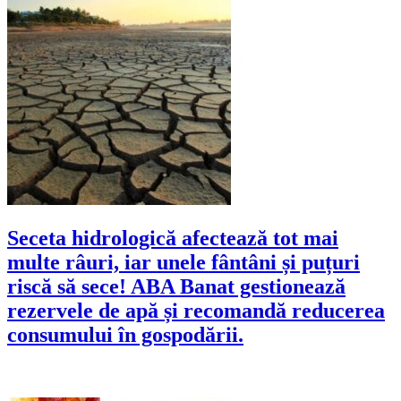
Seceta hidrologică afectează tot mai
multe râuri, iar unele fântâni și puțuri
riscă să sece! ABA Banat gestionează
rezervele de apă și recomandă reducerea
consumului în gospodării.