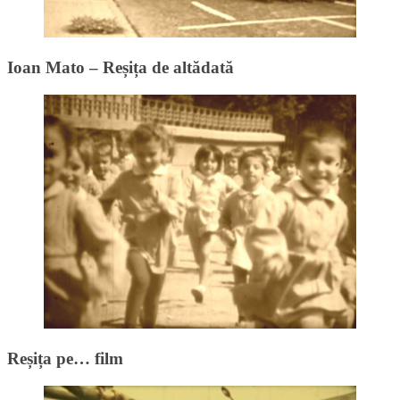
Ioan Mato – Reșița de altădată
Reșița pe… film