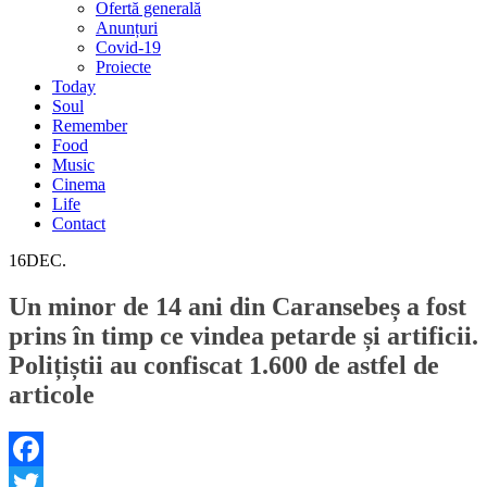
Ofertă generală
Anunțuri
Covid-19
Proiecte
Today
Soul
Remember
Food
Music
Cinema
Life
Contact
16
DEC.
Un minor de 14 ani din Caransebeș a fost
prins în timp ce vindea petarde și artificii.
Polițiștii au confiscat 1.600 de astfel de
articole
Facebook