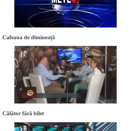
Cafeaua de dimineață
Călător fără bilet