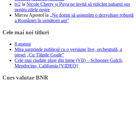
tv2
la
Nicole Cherry și Puya ne invită să ridicăm paharul sus
pentru zilele negre
Mircea Apostol
la
„Ne dorim să asigurăm o dezvoltare robustă
a României în următorii ani”
Cele mai noi titluri
8 august
Mira surprinde publicul cu o versiune live, orchestrală, a
piesei „Cu Tălpile Goale”
Cele mai ciudate plaje din lume (VII) – Schooner Gulch,
Mendocino, California [VIDEO]
Curs valutar BNR