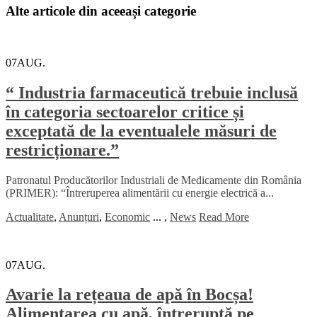
Alte articole din aceeași categorie
07
AUG.
“ Industria farmaceutică trebuie inclusă
în categoria sectoarelor critice și
exceptată de la eventualele măsuri de
restricționare.”
Patronatul Producătorilor Industriali de Medicamente din România
(PRIMER): “Întreruperea alimentării cu energie electrică a...
Actualitate
,
Anunțuri
,
Economic
...
,
News
Read More
07
AUG.
Avarie la rețeaua de apă în Bocșa!
Alimentarea cu apă, întreruptă pe