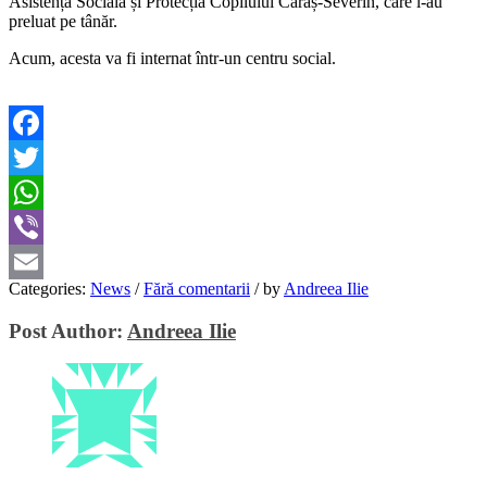
Asistență Socială și Protecția Copilului Caraș-Severin, care l-au
preluat pe tânăr.
Acum, acesta va fi internat într-un centru social.
Facebook
Twitter
WhatsApp
Viber
Categories:
News
/
Fără comentarii
/
by
Andreea Ilie
Email
Post Author:
Andreea Ilie