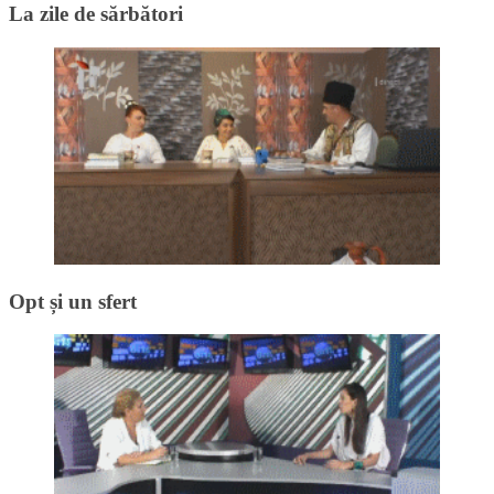
La zile de sărbători
Opt și un sfert