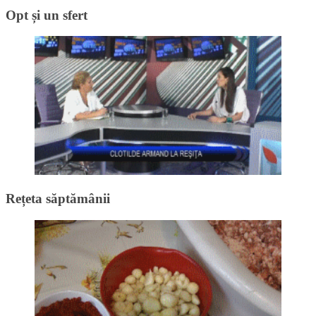
Opt și un sfert
Rețeta săptămânii