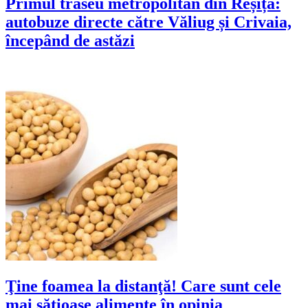
Primul traseu metropolitan din Reșița:
autobuze directe către Văliug și Crivaia,
începând de astăzi
Ţine foamea la distanţă! Care sunt cele
mai săţioase alimente în opinia