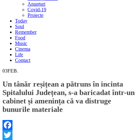
Anunțuri
Covid-19
Proiecte
Today
Soul
Remember
Food
Music
Cinema
Life
Contact
03
FEB.
Un tânăr reșițean a pătruns în incinta
Spitalului Județean, s-a baricadat într-un
cabinet și amenința că va distruge
bunurile materiale
Facebook