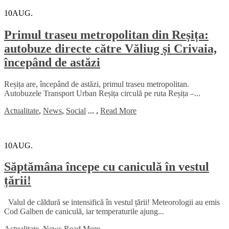
10
AUG.
Primul traseu metropolitan din Reșița:
autobuze directe către Văliug și Crivaia,
începând de astăzi
Reșița are, începând de astăzi, primul traseu metropolitan.
Autobuzele Transport Urban Reșița circulă pe ruta Reșița –...
Actualitate
,
News
,
Social
...
,
Read More
10
AUG.
Săptămâna începe cu caniculă în vestul
țării!
Valul de căldură se intensifică în vestul țării! Meteorologii au emis
Cod Galben de caniculă, iar temperaturile ajung...
Actualitate
,
News
Read More