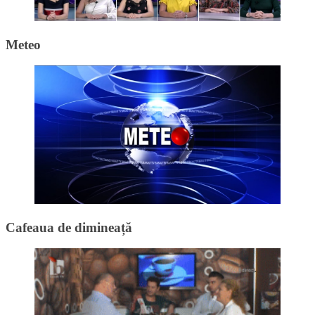
Meteo
Cafeaua de dimineață