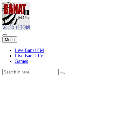
Skip
Menu
to
content
Live Banat FM
Live Banat TV
Games
Search
for: