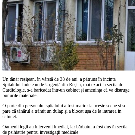
Un tânăr reșițean, în vârstă de 38 de ani, a pătruns în incinta
Spitalului Județean de Urgență din Reșița, mai exact la secţia de
Cardiologie, s-a baricadat într-un cabinet și amenința că va distruge
bunurile materiale.
O parte din personalul spitalului a fost martor la aceste scene și se
pare că tânărul a trântit un dulap şi a blocat uşa de la intrarea în
cabinet.
Oamenii legii au intervenit imediat, iar bărbatul a fost dus în sectia
de psihiatrie pentru investigații medicale.