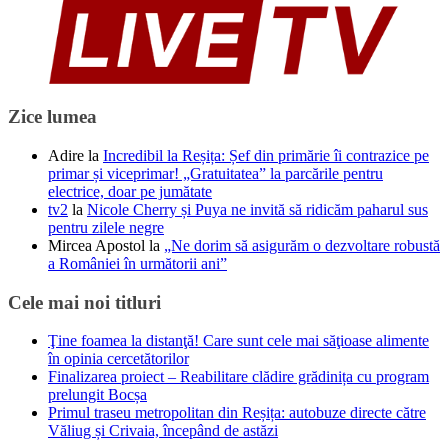
Zice lumea
Adire
la
Incredibil la Reșița: Șef din primărie îi contrazice pe
primar și viceprimar! „Gratuitatea” la parcările pentru
electrice, doar pe jumătate
tv2
la
Nicole Cherry și Puya ne invită să ridicăm paharul sus
pentru zilele negre
Mircea Apostol
la
„Ne dorim să asigurăm o dezvoltare robustă
a României în următorii ani”
Cele mai noi titluri
Ţine foamea la distanţă! Care sunt cele mai săţioase alimente
în opinia cercetătorilor
Finalizarea proiect – Reabilitare clădire grădinița cu program
prelungit Bocșa
Primul traseu metropolitan din Reșița: autobuze directe către
Văliug și Crivaia, începând de astăzi