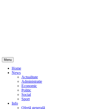
Skip
Menu
to
content
Home
News
Actualitate
Administratie
Economic
Politic
Social
Sport
Info
Ofertă generală