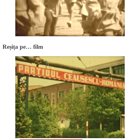
Reșița pe… film