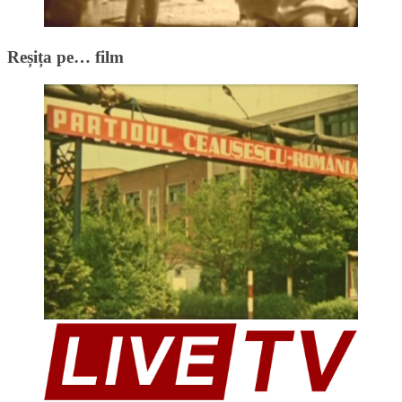
Reșița pe… film