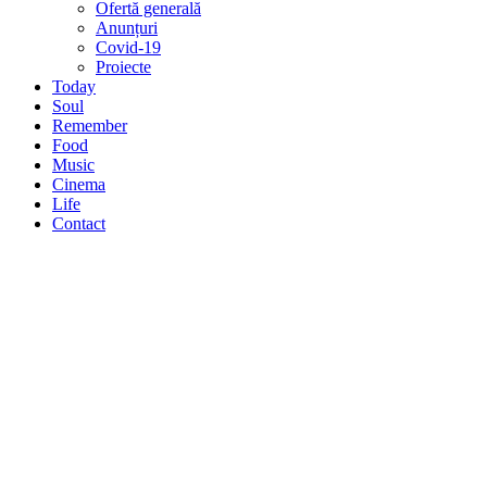
Ofertă generală
Anunțuri
Covid-19
Proiecte
Today
Soul
Remember
Food
Music
Cinema
Life
Contact