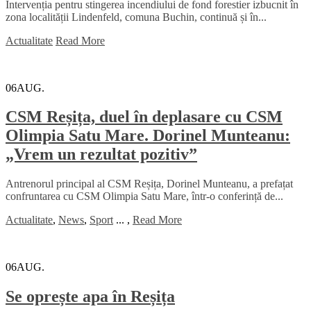
Intervenția pentru stingerea incendiului de fond forestier izbucnit în
zona localității Lindenfeld, comuna Buchin, continuă și în...
Actualitate
Read More
06
AUG.
CSM Reșița, duel în deplasare cu CSM
Olimpia Satu Mare. Dorinel Munteanu:
„Vrem un rezultat pozitiv”
Antrenorul principal al CSM Reșița, Dorinel Munteanu, a prefațat
confruntarea cu CSM Olimpia Satu Mare, într-o conferință de...
Actualitate
,
News
,
Sport
...
,
Read More
06
AUG.
Se oprește apa în Reșița