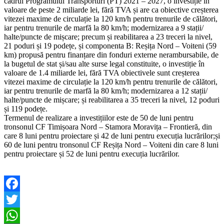
cadrul Programului Transporturi (PT) 2021 – 2027, o investiție în
valoare de peste 2 miliarde lei, fără TVA și are ca obiective creșterea
vitezei maxime de circulație la 120 km/h pentru trenurile de călători,
iar pentru trenurile de marfă la 80 km/h; modernizarea a 9 stații/
halte/puncte de mișcare; precum și reabilitarea a 23 treceri la nivel,
21 poduri și 19 podețe, și componenta B: Reșița Nord – Voiteni (59
km) propusă pentru finanțare din fonduri externe nerambursabile, de
la bugetul de stat și/sau alte surse legal constituite, o investiție în
valoare de 1.4 miliarde lei, fără TVA obiectivele sunt creșterea
vitezei maxime de circulație la 120 km/h pentru trenurile de călători,
iar pentru trenurile de marfă la 80 km/h; modernizarea a 12 stații/
halte/puncte de mișcare; și reabilitarea a 35 treceri la nivel, 12 poduri
și 119 podețe.
Termenul de realizare a investițiilor este de 50 de luni pentru
tronsonul CF Timișoara Nord – Stamora Moravița – Frontieră, din
care 8 luni pentru proiectare și 42 de luni pentru execuția lucrărilor;și
60 de luni pentru tronsonul CF Reșița Nord – Voiteni din care 8 luni
pentru proiectare și 52 de luni pentru execuția lucrărilor.
Facebook
Twitter