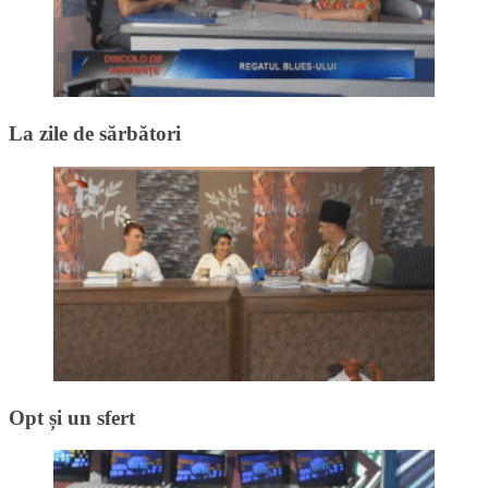
La zile de sărbători
Opt și un sfert