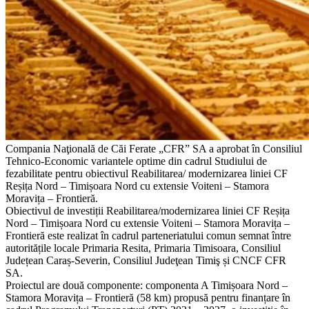
Compania Naţională de Căi Ferate „CFR” SA a aprobat în Consiliul
Tehnico-Economic variantele optime din cadrul Studiului de
fezabilitate pentru obiectivul Reabilitarea/ modernizarea liniei CF
Reșița Nord – Timișoara Nord cu extensie Voiteni – Stamora
Moravița – Frontieră.
Obiectivul de investiții Reabilitarea/modernizarea liniei CF Reșița
Nord – Timișoara Nord cu extensie Voiteni – Stamora Moravița –
Frontieră este realizat în cadrul parteneriatului comun semnat între
autoritățile locale Primaria Resita, Primaria Timisoara, Consiliul
Județean Caraș-Severin, Consiliul Judeţean Timiş și CNCF CFR
SA.
Proiectul are două componente: componenta A Timișoara Nord –
Stamora Moravița – Frontieră (58 km) propusă pentru finanțare în