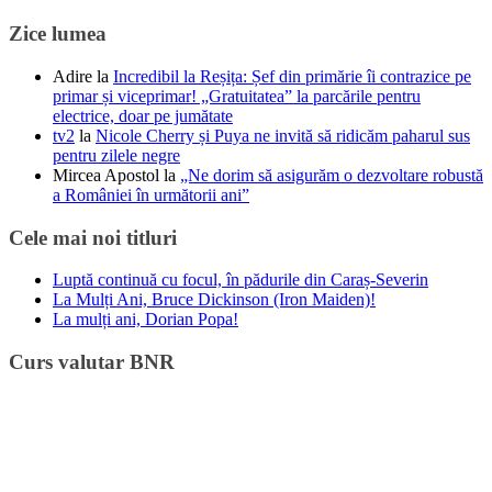
Zice lumea
Adire
la
Incredibil la Reșița: Șef din primărie îi contrazice pe
primar și viceprimar! „Gratuitatea” la parcările pentru
electrice, doar pe jumătate
tv2
la
Nicole Cherry și Puya ne invită să ridicăm paharul sus
pentru zilele negre
Mircea Apostol
la
„Ne dorim să asigurăm o dezvoltare robustă
a României în următorii ani”
Cele mai noi titluri
Luptă continuă cu focul, în pădurile din Caraș-Severin
La Mulți Ani, Bruce Dickinson (Iron Maiden)!
La mulți ani, Dorian Popa!
Curs valutar BNR