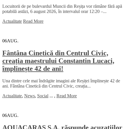
Locuitorii de pe bulevardul Muncii din Reșița vor rămâne fără apă
potabilă astăzi, 6 august 2026, în intervalul orar 12:20 –...
Actualitate
Read More
06
AUG.
Fântâna Cinetică din Centrul Civic,
creația maestrului Constantin Lucaci,
împlinește 42 de ani!
Una dintre cele mai îndrăgite imagini ale Reșiței împlinește 42 de
ani. Fântâna Cinetică din Centrul Civic, creația...
Actualitate
,
News
,
Social
...
,
Read More
06
AUG.
AQUACARAȘ S.A. răspunde acuzațiilor