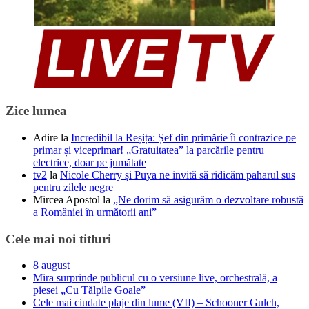
Zice lumea
Adire
la
Incredibil la Reșița: Șef din primărie îi contrazice pe
primar și viceprimar! „Gratuitatea” la parcările pentru
electrice, doar pe jumătate
tv2
la
Nicole Cherry și Puya ne invită să ridicăm paharul sus
pentru zilele negre
Mircea Apostol
la
„Ne dorim să asigurăm o dezvoltare robustă
a României în următorii ani”
Cele mai noi titluri
8 august
Mira surprinde publicul cu o versiune live, orchestrală, a
piesei „Cu Tălpile Goale”
Cele mai ciudate plaje din lume (VII) – Schooner Gulch,