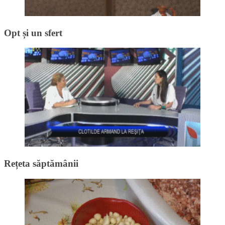
Opt și un sfert
Rețeta săptămânii