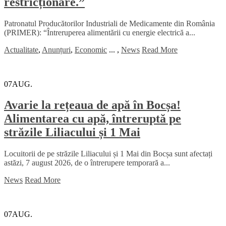
restricționare.”
Patronatul Producătorilor Industriali de Medicamente din România
(PRIMER): “Întreruperea alimentării cu energie electrică a...
Actualitate
,
Anunțuri
,
Economic
...
,
News
Read More
07
AUG.
Avarie la rețeaua de apă în Bocșa!
Alimentarea cu apă, întreruptă pe
străzile Liliacului și 1 Mai
Locuitorii de pe străzile Liliacului și 1 Mai din Bocșa sunt afectați
astăzi, 7 august 2026, de o întrerupere temporară a...
News
Read More
07
AUG.