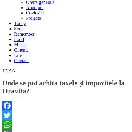
Ofertă generală
Anunțuri
Covid-19
Proiecte
Today
Soul
Remember
Food
Music
Cinema
Life
Contact
17
IAN.
Unde se pot achita taxele și impozitele la
Oravița?
Facebook
Twitter