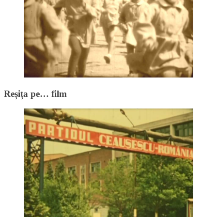
Reșița pe… film