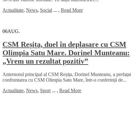
Actualitate
,
News
,
Social
...
,
Read More
06
AUG.
CSM Reșița, duel în deplasare cu CSM
Olimpia Satu Mare. Dorinel Munteanu:
„Vrem un rezultat pozitiv”
Antrenorul principal al CSM Reșița, Dorinel Munteanu, a prefațat
confruntarea cu CSM Olimpia Satu Mare, într-o conferință de...
Actualitate
,
News
,
Sport
...
,
Read More