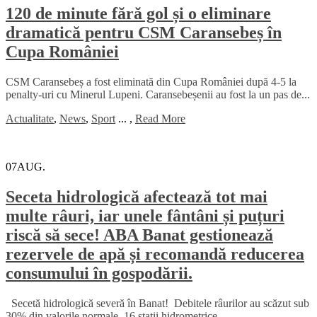
120 de minute fără gol și o eliminare
dramatică pentru CSM Caransebeș în
Cupa României
CSM Caransebeș a fost eliminată din Cupa României după 4-5 la
penalty-uri cu Minerul Lupeni. Caransebeșenii au fost la un pas de...
Actualitate
,
News
,
Sport
...
,
Read More
07
AUG.
Seceta hidrologică afectează tot mai
multe râuri, iar unele fântâni și puțuri
riscă să sece! ABA Banat gestionează
rezervele de apă și recomandă reducerea
consumului în gospodării.
Secetă hidrologică severă în Banat! Debitele râurilor au scăzut sub
30% din valorile normale. 16 stații hidrometrice...