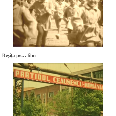
Reșița pe… film