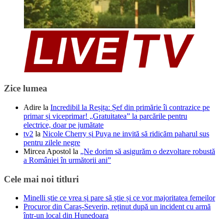
Zice lumea
Adire
la
Incredibil la Reșița: Șef din primărie îi contrazice pe
primar și viceprimar! „Gratuitatea” la parcările pentru
electrice, doar pe jumătate
tv2
la
Nicole Cherry și Puya ne invită să ridicăm paharul sus
pentru zilele negre
Mircea Apostol
la
„Ne dorim să asigurăm o dezvoltare robustă
a României în următorii ani”
Cele mai noi titluri
Minelli știe ce vrea și pare să știe și ce vor majoritatea femeilor
Procuror din Caraș-Severin, reținut după un incident cu armă
într-un local din Hunedoara