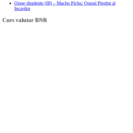
Oraşe dispărute (III) – Machu Pichu: Orașul Pierdut al
Incașilor
Curs valutar BNR