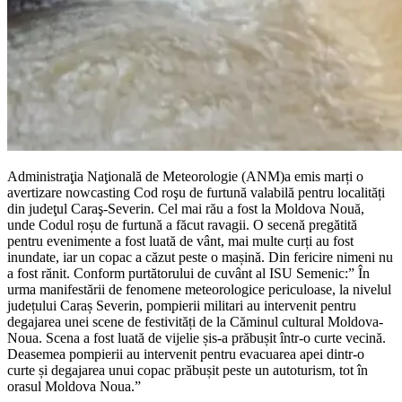
Administraţia Naţională de Meteorologie (ANM)a emis marți o
avertizare nowcasting Cod roşu de furtună valabilă pentru localități
din judeţul Caraş-Severin. Cel mai rău a fost la Moldova Nouă,
unde Codul roșu de furtună a făcut ravagii. O secenă pregătită
pentru evenimente a fost luată de vânt, mai multe curți au fost
inundate, iar un copac a căzut peste o mașină. Din fericire nimeni nu
a fost rănit. Conform purtătorului de cuvânt al ISU Semenic:” În
urma manifestării de fenomene meteorologice periculoase, la nivelul
județului Caraș Severin, pompierii militari au intervenit pentru
degajarea unei scene de festivități de la Căminul cultural Moldova-
Noua. Scena a fost luată de vijelie șis-a prăbușit într-o curte vecină.
Deasemea pompierii au intervenit pentru evacuarea apei dintr-o
curte și degajarea unui copac prăbușit peste un autoturism, tot în
orasul Moldova Noua.”