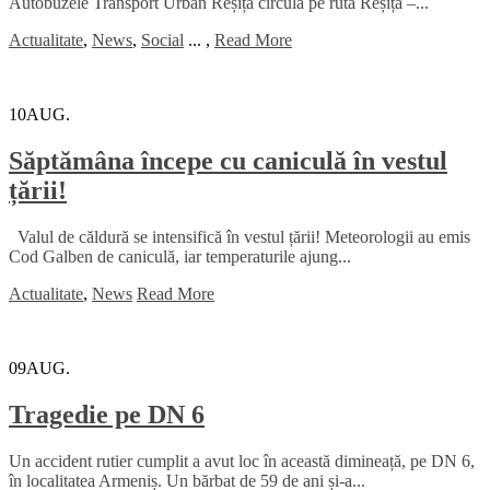
Autobuzele Transport Urban Reșița circulă pe ruta Reșița –...
Actualitate
,
News
,
Social
...
,
Read More
10
AUG.
Săptămâna începe cu caniculă în vestul
țării!
Valul de căldură se intensifică în vestul țării! Meteorologii au emis
Cod Galben de caniculă, iar temperaturile ajung...
Actualitate
,
News
Read More
09
AUG.
Tragedie pe DN 6
Un accident rutier cumplit a avut loc în această dimineață, pe DN 6,
în localitatea Armeniș. Un bărbat de 59 de ani și-a...