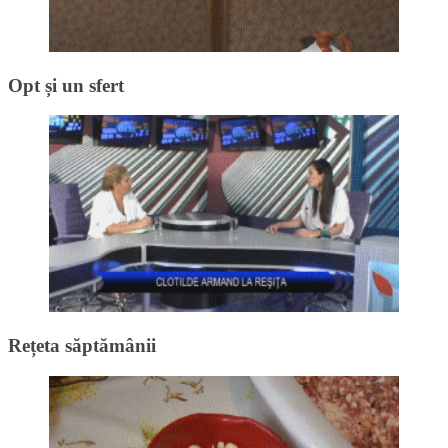
Opt și un sfert
Rețeta săptămânii