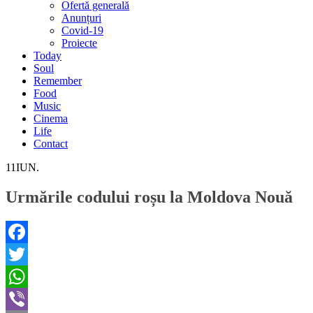
Ofertă generală
Anunțuri
Covid-19
Proiecte
Today
Soul
Remember
Food
Music
Cinema
Life
Contact
11
IUN.
Urmările codului roșu la Moldova Nouă
Facebook
Twitter
WhatsApp