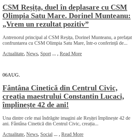
CSM Reșița, duel în deplasare cu CSM
Olimpia Satu Mare. Dorinel Munteanu:
„Vrem un rezultat pozitiv”
Antrenorul principal al CSM Reșița, Dorinel Munteanu, a prefațat
confruntarea cu CSM Olimpia Satu Mare, într-o conferință de...
Actualitate
,
News
,
Sport
...
,
Read More
06
AUG.
Fântâna Cinetică din Centrul Civic,
creația maestrului Constantin Lucaci,
împlinește 42 de ani!
Una dintre cele mai îndrăgite imagini ale Reșiței împlinește 42 de
ani. Fântâna Cinetică din Centrul Civic, creația...
Actualitate
,
News
,
Social
...
,
Read More