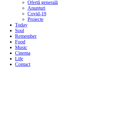
Ofertă generală
Anunțuri
Covid-19
Proiecte
Today
Soul
Remember
Food
Music
Cinema
Life
Contact