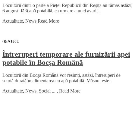
Locuitorii dintr-o parte a Pieței Republicii din Reșița au rămas astăzi,
6 august, fără apă potabilă, ca urmare a unei avarii...
Actualitate
,
News
Read More
06
AUG.
Întreruperi temporare ale furnizării apei
potabile în Bocșa Română
Locuitorii din Bocșa Română vor resimți, astăzi, întreruperi de
scurtă durată în alimentarea cu apă potabilă. Măsura este...
Actualitate
,
News
,
Social
...
,
Read More