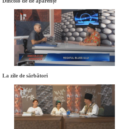
Dincolo de de aparențe
La zile de sărbători