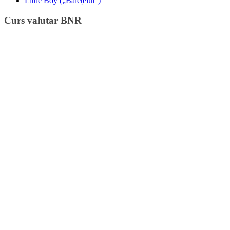
Little Boy („Băiețelul”)
Curs valutar BNR