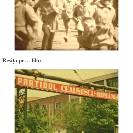
Reșița pe… film