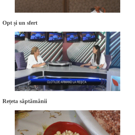
Opt și un sfert
Rețeta săptămânii