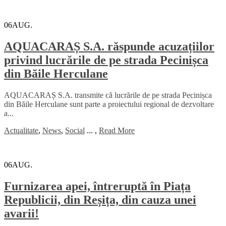
06
AUG.
AQUACARAȘ S.A. răspunde acuzațiilor
privind lucrările de pe strada Pecinișca
din Băile Herculane
AQUACARAȘ S.A. transmite că lucrările de pe strada Pecinișca
din Băile Herculane sunt parte a proiectului regional de dezvoltare
a...
Actualitate
,
News
,
Social
...
,
Read More
06
AUG.
Furnizarea apei, întreruptă în Piața
Republicii, din Reșița, din cauza unei
avarii!