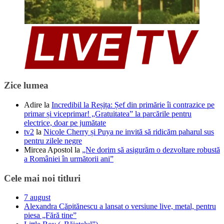
Zice lumea
Adire
la
Incredibil la Reșița: Șef din primărie îi contrazice pe
primar și viceprimar! „Gratuitatea” la parcările pentru
electrice, doar pe jumătate
tv2
la
Nicole Cherry și Puya ne invită să ridicăm paharul sus
pentru zilele negre
Mircea Apostol
la
„Ne dorim să asigurăm o dezvoltare robustă
a României în următorii ani”
Cele mai noi titluri
7 august
Alexandra Căpitănescu a lansat o versiune live, metal, pentru
piesa „Fără tine”