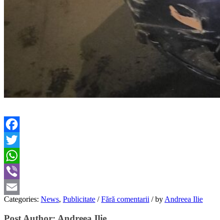
Facebook
Twitter
WhatsApp
Viber
Categories:
News
,
Publicitate
/
Fără comentarii
/
by
Andreea Ilie
Email
Post Author:
Andreea Ilie