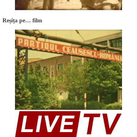
Reșița pe… film