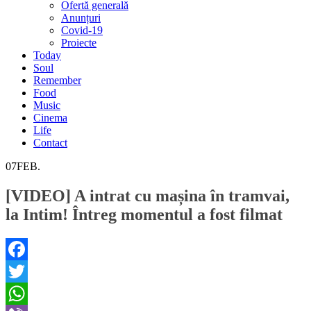
Ofertă generală
Anunțuri
Covid-19
Proiecte
Today
Soul
Remember
Food
Music
Cinema
Life
Contact
07
FEB.
[VIDEO] A intrat cu mașina în tramvai,
la Intim! Întreg momentul a fost filmat
Facebook
Twitter