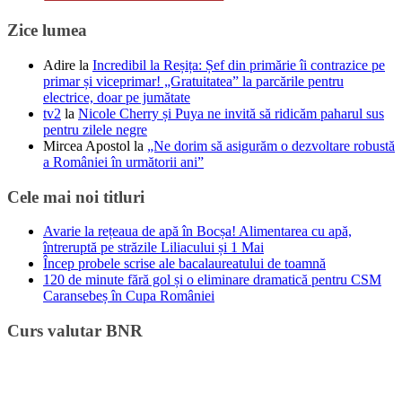
Zice lumea
Adire
la
Incredibil la Reșița: Șef din primărie îi contrazice pe
primar și viceprimar! „Gratuitatea” la parcările pentru
electrice, doar pe jumătate
tv2
la
Nicole Cherry și Puya ne invită să ridicăm paharul sus
pentru zilele negre
Mircea Apostol
la
„Ne dorim să asigurăm o dezvoltare robustă
a României în următorii ani”
Cele mai noi titluri
Avarie la rețeaua de apă în Bocșa! Alimentarea cu apă,
întreruptă pe străzile Liliacului și 1 Mai
Încep probele scrise ale bacalaureatului de toamnă
120 de minute fără gol și o eliminare dramatică pentru CSM
Caransebeș în Cupa României
Curs valutar BNR