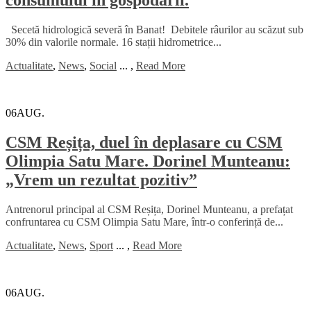
consumului în gospodării.
Secetă hidrologică severă în Banat! Debitele râurilor au scăzut sub
30% din valorile normale. 16 stații hidrometrice...
Actualitate
,
News
,
Social
...
,
Read More
06
AUG.
CSM Reșița, duel în deplasare cu CSM
Olimpia Satu Mare. Dorinel Munteanu:
„Vrem un rezultat pozitiv”
Antrenorul principal al CSM Reșița, Dorinel Munteanu, a prefațat
confruntarea cu CSM Olimpia Satu Mare, într-o conferință de...
Actualitate
,
News
,
Sport
...
,
Read More
06
AUG.