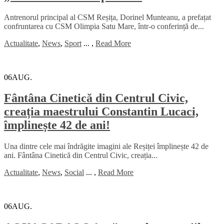
Antrenorul principal al CSM Reșița, Dorinel Munteanu, a prefațat
confruntarea cu CSM Olimpia Satu Mare, într-o conferință de...
Actualitate
,
News
,
Sport
...
,
Read More
06
AUG.
Fântâna Cinetică din Centrul Civic,
creația maestrului Constantin Lucaci,
împlinește 42 de ani!
Una dintre cele mai îndrăgite imagini ale Reșiței împlinește 42 de
ani. Fântâna Cinetică din Centrul Civic, creația...
Actualitate
,
News
,
Social
...
,
Read More
06
AUG.