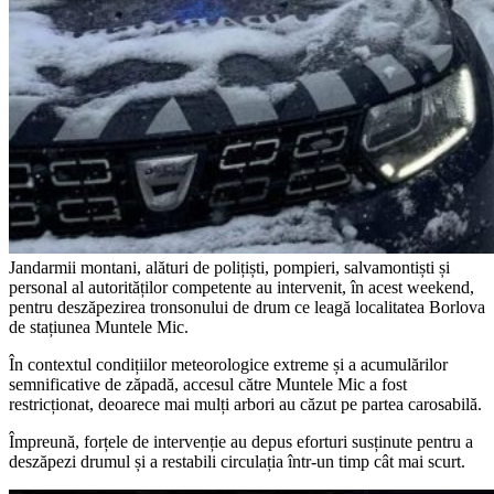
Jandarmii montani, alături de polițiști, pompieri, salvamontiști și
personal al autorităților competente au intervenit, în acest weekend,
pentru deszăpezirea tronsonului de drum ce leagă localitatea Borlova
de stațiunea Muntele Mic.
În contextul condițiilor meteorologice extreme și a acumulărilor
semnificative de zăpadă, accesul către Muntele Mic a fost
restricționat, deoarece mai mulți arbori au căzut pe partea carosabilă.
Împreună, forțele de intervenție au depus eforturi susținute pentru a
deszăpezi drumul și a restabili circulația într-un timp cât mai scurt.