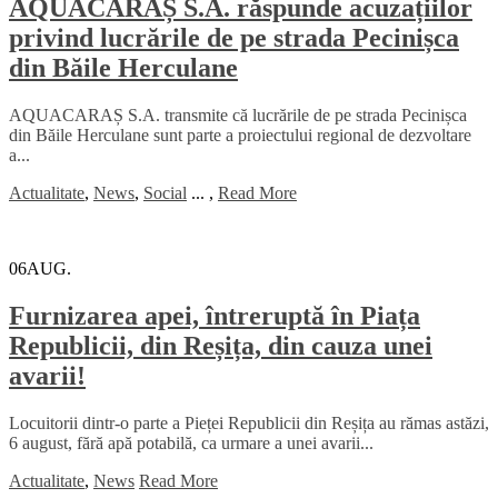
AQUACARAȘ S.A. răspunde acuzațiilor
privind lucrările de pe strada Pecinișca
din Băile Herculane
AQUACARAȘ S.A. transmite că lucrările de pe strada Pecinișca
din Băile Herculane sunt parte a proiectului regional de dezvoltare
a...
Actualitate
,
News
,
Social
...
,
Read More
06
AUG.
Furnizarea apei, întreruptă în Piața
Republicii, din Reșița, din cauza unei
avarii!
Locuitorii dintr-o parte a Pieței Republicii din Reșița au rămas astăzi,
6 august, fără apă potabilă, ca urmare a unei avarii...
Actualitate
,
News
Read More