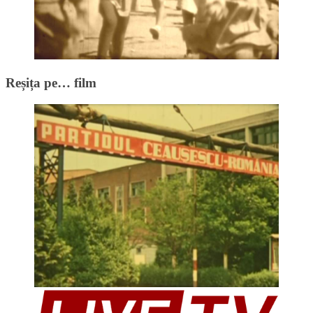
Reșița pe… film