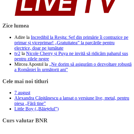
Zice lumea
Adire
la
Incredibil la Reșița: Șef din primărie îi contrazice pe
primar și viceprimar! „Gratuitatea” la parcările pentru
electrice, doar pe jumătate
tv2
la
Nicole Cherry și Puya ne invită să ridicăm paharul sus
pentru zilele negre
Mircea Apostol
la
„Ne dorim să asigurăm o dezvoltare robustă
a României în următorii ani”
Cele mai noi titluri
7 august
Alexandra Căpitănescu a lansat o versiune live, metal, pentru
piesa „Fără tine”
Little Boy („Băiețelul”)
Curs valutar BNR