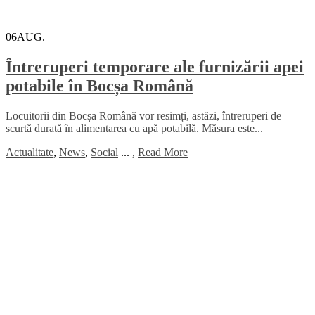
06
AUG.
Întreruperi temporare ale furnizării apei
potabile în Bocșa Română
Locuitorii din Bocșa Română vor resimți, astăzi, întreruperi de
scurtă durată în alimentarea cu apă potabilă. Măsura este...
Actualitate
,
News
,
Social
...
,
Read More