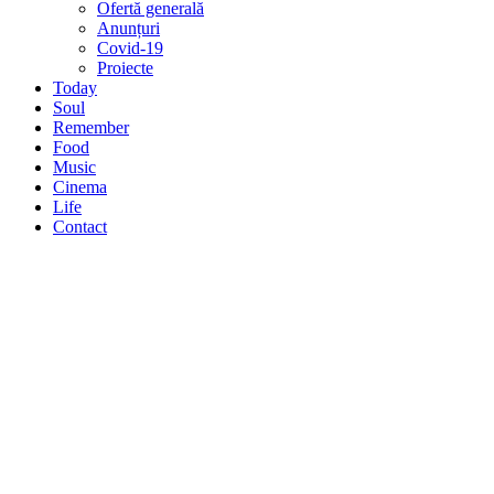
Ofertă generală
Anunțuri
Covid-19
Proiecte
Today
Soul
Remember
Food
Music
Cinema
Life
Contact