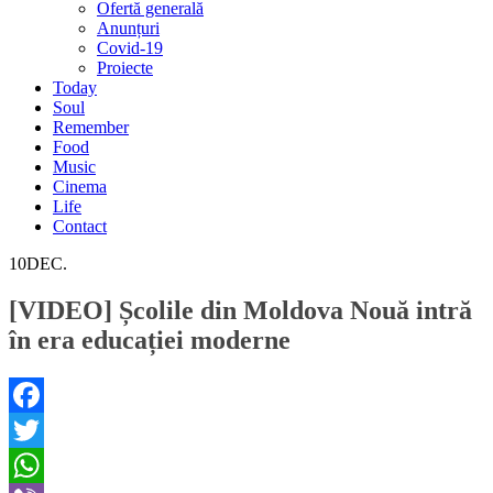
Ofertă generală
Anunțuri
Covid-19
Proiecte
Today
Soul
Remember
Food
Music
Cinema
Life
Contact
10
DEC.
[VIDEO] Școlile din Moldova Nouă intră
în era educației moderne
Facebook
Twitter