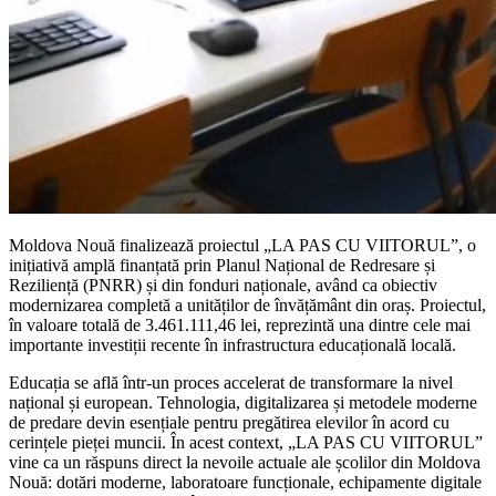
Moldova Nouă finalizează proiectul „LA PAS CU VIITORUL”, o
inițiativă amplă finanțată prin Planul Național de Redresare și
Reziliență (PNRR) și din fonduri naționale, având ca obiectiv
modernizarea completă a unităților de învățământ din oraș. Proiectul,
în valoare totală de 3.461.111,46 lei, reprezintă una dintre cele mai
importante investiții recente în infrastructura educațională locală.
Educația se află într-un proces accelerat de transformare la nivel
național și european. Tehnologia, digitalizarea și metodele moderne
de predare devin esențiale pentru pregătirea elevilor în acord cu
cerințele pieței muncii. În acest context, „LA PAS CU VIITORUL”
vine ca un răspuns direct la nevoile actuale ale școlilor din Moldova
Nouă: dotări moderne, laboratoare funcționale, echipamente digitale