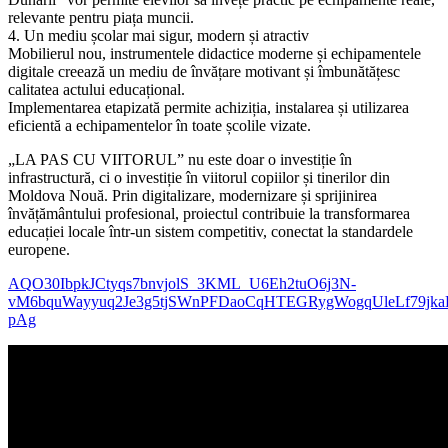
relevante pentru piața muncii.
4. Un mediu școlar mai sigur, modern și atractiv
Mobilierul nou, instrumentele didactice moderne și echipamentele
digitale creează un mediu de învățare motivant și îmbunătățesc
calitatea actului educațional.
Implementarea etapizată permite achiziția, instalarea și utilizarea
eficientă a echipamentelor în toate școlile vizate.
„LA PAS CU VIITORUL” nu este doar o investiție în
infrastructură, ci o investiție în viitorul copiilor și tinerilor din
Moldova Nouă. Prin digitalizare, modernizare și sprijinirea
învățământului profesional, proiectul contribuie la transformarea
educației locale într-un sistem competitiv, conectat la standardele
europene.
AQO30IbpkJCtyqs7bnvjolS_3KML_U6Eh2tuO6j3N-
vM6bquWayyuq2Je3g5tjSWnPFDaoCqHTEGRygWogqUleLf79jka
pAg