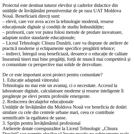
Proiectul este destinat tuturor elevilor și cadrelor didactice din
unitățile de învățământ preuniversitar de pe raza UAT Moldova
Nouă. Beneficiarii direcți sunt:
– elevii, care vor avea acces la tehnologie modernă, resurse
educaționale digitale și condiții de studiu îmbunătățite;
– profesorii, care vor putea folosi metode de predare inovatoare,
adaptate noilor standarde educaționale;
– Liceul Tehnologic Clisura Dunării, care va dispune de ateliere de
practică moderne și echipamente specifice pregătirii tehnice;
– indirect, întregul oraș beneficiază, deoarece o educație de calitate
înseamnă tineri mai bine pregătiți, forță de muncă mai competitivă și
o comunitate cu perspective mai solide de dezvoltare.
De ce este important acest proiect pentru comunitate?
1. Educație adaptată viitorului
Tehnologia nu mai este un avantaj, ci o necesitate. Accesul la
laboratoare digitale, calculatoare moderne și resurse inteligente îi
pregătește pe elevi pentru profesiile emergente.
2. Reducerea decalajelor educaționale
Unitățile de învățământ din Moldova Nouă vor beneficia de dotări
similare cu cele din centrele urbane mari, ceea ce contribuie
semnificativ la egalitatea de șanse.
3. Sprijin pentru învățământul profesional
Atelierele dotate corespunzător la Liceul Tehnologic „Clisura
Dunării” vor permite elevilor să învețe practic pe echipamente reale,