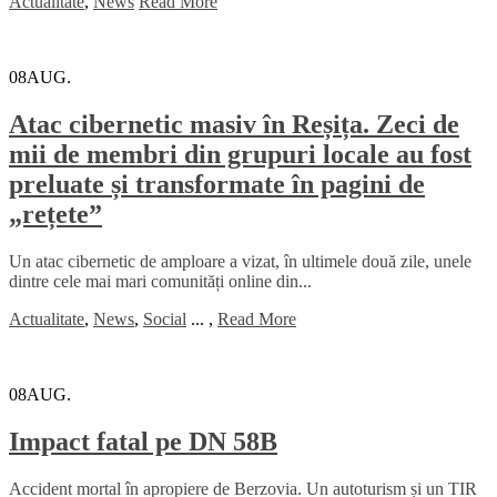
Actualitate
,
News
Read More
08
AUG.
Atac cibernetic masiv în Reșița. Zeci de
mii de membri din grupuri locale au fost
preluate și transformate în pagini de
„rețete”
Un atac cibernetic de amploare a vizat, în ultimele două zile, unele
dintre cele mai mari comunități online din...
Actualitate
,
News
,
Social
...
,
Read More
08
AUG.
Impact fatal pe DN 58B
Accident mortal în apropiere de Berzovia. Un autoturism și un TIR