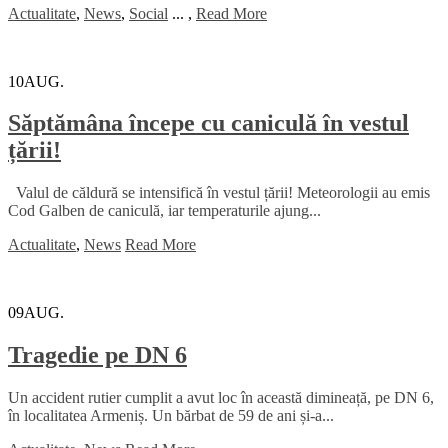
Actualitate
,
News
,
Social
...
,
Read More
10
AUG.
Săptămâna începe cu caniculă în vestul
țării!
Valul de căldură se intensifică în vestul țării! Meteorologii au emis
Cod Galben de caniculă, iar temperaturile ajung...
Actualitate
,
News
Read More
09
AUG.
Tragedie pe DN 6
Un accident rutier cumplit a avut loc în această dimineață, pe DN 6,
în localitatea Armeniș. Un bărbat de 59 de ani și-a...