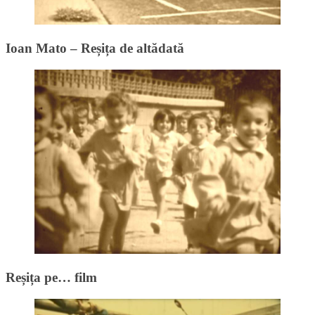
Ioan Mato – Reșița de altădată
Reșița pe… film