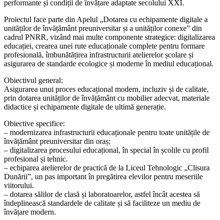
performante și condiții de învățare adaptate secolului XXI.
Proiectul face parte din Apelul „Dotarea cu echipamente digitale a
unităților de învățământ preuniversitar și a unităților conexe” din
cadrul PNRR, vizând mai multe componente strategice: digitalizarea
educației, crearea unei rute educaționale complete pentru formare
profesională, îmbunătățirea infrastructurii atelierelor școlare și
asigurarea de standarde ecologice și moderne în mediul educațional.
Obiectivul general:
Asigurarea unui proces educațional modern, incluziv și de calitate,
prin dotarea unităților de învățământ cu mobilier adecvat, materiale
didactice și echipamente digitale de ultimă generație.
Obiective specifice:
– modernizarea infrastructurii educaționale pentru toate unitățile de
învățământ preuniversitar din oraș;
– digitalizarea procesului educațional, în special în școlile cu profil
profesional și tehnic.
– echiparea atelierelor de practică de la Liceul Tehnologic „Clisura
Dunării”, un pas important în pregătirea elevilor pentru meseriile
viitorului.
– dotarea sălilor de clasă și laboratoarelor, astfel încât acestea să
îndeplinească standardele de calitate și să faciliteze un mediu de
învățare modern.