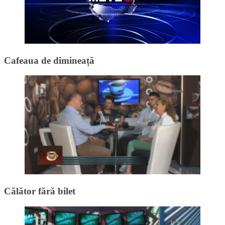
Cafeaua de dimineață
Călător fără bilet