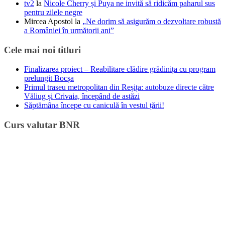
tv2
la
Nicole Cherry și Puya ne invită să ridicăm paharul sus
pentru zilele negre
Mircea Apostol
la
„Ne dorim să asigurăm o dezvoltare robustă
a României în următorii ani”
Cele mai noi titluri
Finalizarea proiect – Reabilitare clădire grădinița cu program
prelungit Bocșa
Primul traseu metropolitan din Reșița: autobuze directe către
Văliug și Crivaia, începând de astăzi
Săptămâna începe cu caniculă în vestul țării!
Curs valutar BNR