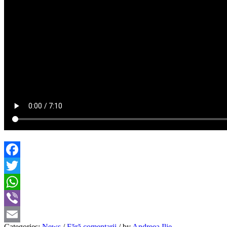
Facebook
Twitter
WhatsApp
Viber
Categories:
News
/
Fără comentarii
/
by
Andreea Ilie