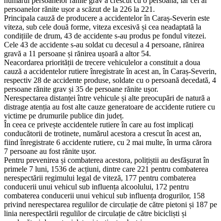
numărul persoanelor rănite grav a crescut cu o persoană, iar cel al
persoanelor rănite ușor a scăzut de la 226 la 221.
Principala cauză de producere a accidentelor în Caraș-Severin este
viteza, sub cele două forme, viteza excesivă și cea neadaptată la
condițiile de drum, 43 de accidente s-au produs pe fondul vitezei.
Cele 43 de accidente s-au soldat cu decesul a 4 persoane, rănirea
gravă a 11 persoane și rănirea ușoară a altor 54.
Neacordarea priorității de trecere vehiculelor a constituit a doua
cauză a accidentelor rutiere înregistrate în acest an, în Caraș-Severin,
respectiv 28 de accidente produse, soldate cu o persoană decedată, 4
persoane rănite grav și 35 de persoane rănite ușor.
Nerespectarea distanței între vehicule și alte preocupări de natură a
distrage atenția au fost alte cauze generatoare de accidente rutiere cu
victime pe drumurile publice din județ.
În ceea ce privește accidentele rutiere în care au fost implicați
conducătorii de trotinete, numărul acestora a crescut în acest an,
fiind înregistrate 6 accidente rutiere, cu 2 mai multe, în urma cărora
7 persoane au fost rănite ușor.
Pentru prevenirea și combaterea acestora, polițiștii au desfășurat în
primele 7 luni, 1536 de acțiuni, dintre care 221 pentru combaterea
nerespectării regimului legal de viteză, 177 pentru combaterea
conducerii unui vehicul sub influența alcoolului, 172 pentru
combaterea conducerii unui vehicul sub influența drogurilor, 158
privind nerespectarea regulilor de circulație de către pietoni și 187 pe
linia nerespectării regulilor de circulație de către bicicliști și