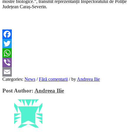
mostre biologice.”, transmit reprezentanții Inspectoratului de Poliție
Județean Caraș-Severin.
Facebook
Twitter
WhatsApp
Viber
Categories:
News
/
Fără comentarii
/
by
Andreea Ilie
Email
Post Author:
Andreea Ilie