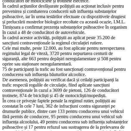
conducători de motociclete și trotinete electrice.
În cadrul acțiunilor desfășurate polițiștii au acționat inclusiv pentru
prevenirea și combaterea conducerii sub influența substanțelor
psihoactive, iar în urma testărilor efectuate cu dispozitivele drugtest
și prelucrării mostrelor biologice recoltate cu această ocazie, I.M.L.
Timișoara a confirmat prezența substanțelor psihoactive în organism
în cazul a 48 de conducători de autovehicule.
În cadrul acestor activități, polițiștii au aplicat peste 35.200 de
sancțiuni contravenționale la regimul circulației rutiere.
Cele mai multe, peste 12.000, au fost aplicate pentru nerespectarea
regimului legal de viteză, 3720 pentru nepurtarea centurii de
siguranță, alte 663 pentru depășiri neregulamentare și 508 pentru
oprire sau staționare neregulamentară.
75 de participanți la trafic au fost sancționați contravențional pentru
conducerea sub influența băuturilor alcoolice.
De asemenea, polițiștii au verificat dacă și ceilalți participanți la
trafic respectă regulile de circulație, fiind aplicate sancțiuni
contravenționale în cazul a 3699 de pietoni, 126 de conducători
trotinete, 874 de bicicliști și 45 de motocicliști/mopediști.
În ceea ce privește faptele penale la regimul rutier, polițiștii au
constatat în cele 7 luni, 362 de infracțiuni contra siguranței pe
drumurile publice, dintre care 133 pentru conducerea unui vehicul
fără permis de conducere, 95 pentru conducerea unui vehicul sub
influența alcoolului, 49 pentru conducerea sub influența substanțelor
psihoactive și 17 pentru refuzul sau sustragerea de la prelevarea de