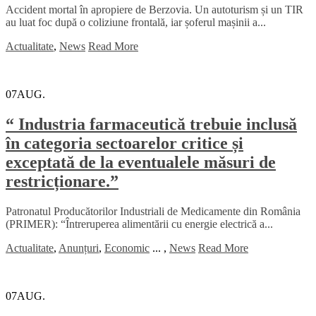
Accident mortal în apropiere de Berzovia. Un autoturism și un TIR
au luat foc după o coliziune frontală, iar șoferul mașinii a...
Actualitate
,
News
Read More
07
AUG.
“ Industria farmaceutică trebuie inclusă
în categoria sectoarelor critice și
exceptată de la eventualele măsuri de
restricționare.”
Patronatul Producătorilor Industriali de Medicamente din România
(PRIMER): “Întreruperea alimentării cu energie electrică a...
Actualitate
,
Anunțuri
,
Economic
...
,
News
Read More
07
AUG.