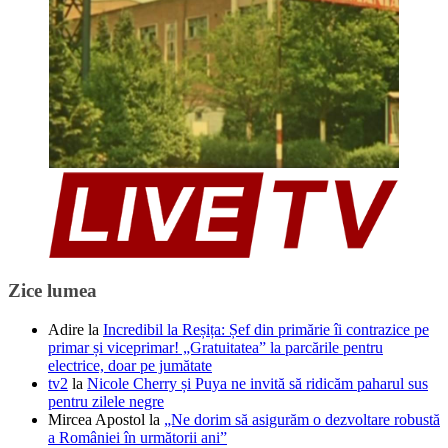
Zice lumea
Adire
la
Incredibil la Reșița: Șef din primărie îi contrazice pe
primar și viceprimar! „Gratuitatea” la parcările pentru
electrice, doar pe jumătate
tv2
la
Nicole Cherry și Puya ne invită să ridicăm paharul sus
pentru zilele negre
Mircea Apostol
la
„Ne dorim să asigurăm o dezvoltare robustă
a României în următorii ani”