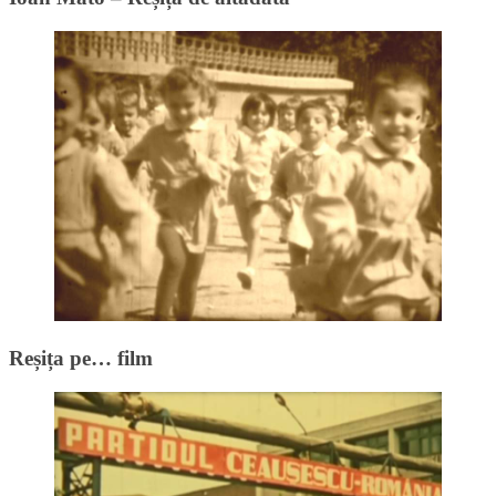
Reșița pe… film