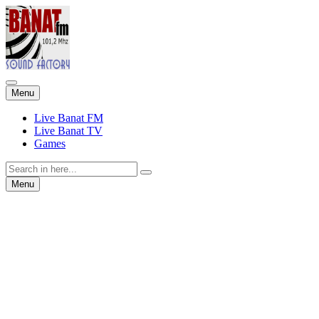
Skip
Menu
to
content
Live Banat FM
Live Banat TV
Games
Search
for:
Skip
Menu
to
content