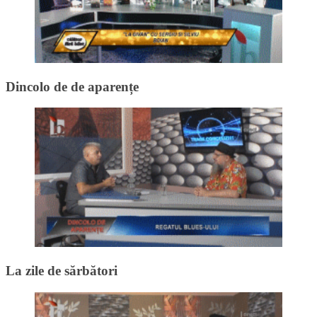
Dincolo de de aparențe
La zile de sărbători