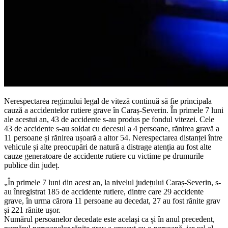
Nerespectarea regimului legal de viteză continuă să fie principala
cauză a accidentelor rutiere grave în Caraș-Severin. În primele 7 luni
ale acestui an, 43 de accidente s-au produs pe fondul vitezei. Cele
43 de accidente s-au soldat cu decesul a 4 persoane, rănirea gravă a
11 persoane și rănirea ușoară a altor 54. Nerespectarea distanței între
vehicule și alte preocupări de natură a distrage atenția au fost alte
cauze generatoare de accidente rutiere cu victime pe drumurile
publice din județ.
„În primele 7 luni din acest an, la nivelul județului Caraș-Severin, s-
au înregistrat 185 de accidente rutiere, dintre care 29 accidente
grave, în urma cărora 11 persoane au decedat, 27 au fost rănite grav
și 221 rănite ușor.
Numărul persoanelor decedate este același ca și în anul precedent,