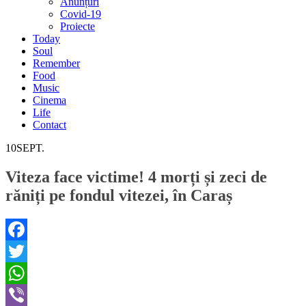
Anunțuri
Covid-19
Proiecte
Today
Soul
Remember
Food
Music
Cinema
Life
Contact
10
SEPT.
Viteza face victime! 4 morți și zeci de
răniți pe fondul vitezei, în Caraș
Facebook
Twitter
WhatsApp