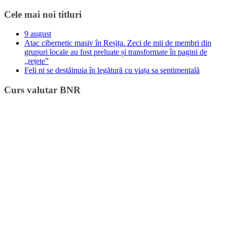
Cele mai noi titluri
9 august
Atac cibernetic masiv în Reșița. Zeci de mii de membri din
grupuri locale au fost preluate și transformate în pagini de
„rețete”
Feli ni se destăinuia în legătură cu viața sa sentimentală
Curs valutar BNR