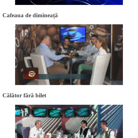
Cafeaua de dimineață
Călător fără bilet