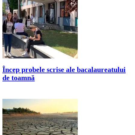
Încep probele scrise ale bacalaureatului
de toamnă