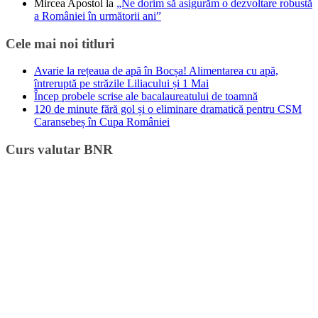
Mircea Apostol
la
„Ne dorim să asigurăm o dezvoltare robustă
a României în următorii ani”
Cele mai noi titluri
Avarie la rețeaua de apă în Bocșa! Alimentarea cu apă,
întreruptă pe străzile Liliacului și 1 Mai
Încep probele scrise ale bacalaureatului de toamnă
120 de minute fără gol și o eliminare dramatică pentru CSM
Caransebeș în Cupa României
Curs valutar BNR