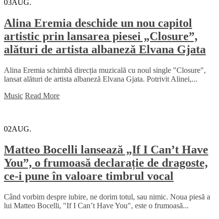
03
AUG.
Alina Eremia deschide un nou capitol
artistic prin lansarea piesei „Closure”,
alături de artista albaneză Elvana Gjata
Alina Eremia schimbă direcția muzicală cu noul single "Closure",
lansat alături de artista albaneză Elvana Gjata. Potrivit Alinei,...
Music
Read More
02
AUG.
Matteo Bocelli lansează „If I Can’t Have
You”, o frumoasă declarație de dragoste,
ce-i pune în valoare timbrul vocal
Când vorbim despre iubire, ne dorim totul, sau nimic. Noua piesă a
lui Matteo Bocelli, "If I Can’t Have You", este o frumoasă...