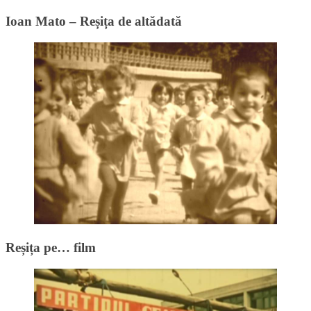
Ioan Mato – Reșița de altădată
Reșița pe… film