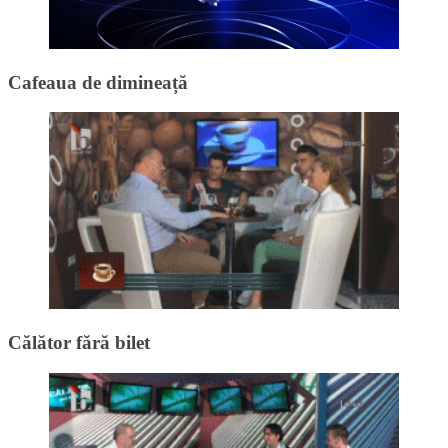
Cafeaua de dimineață
Călător fără bilet