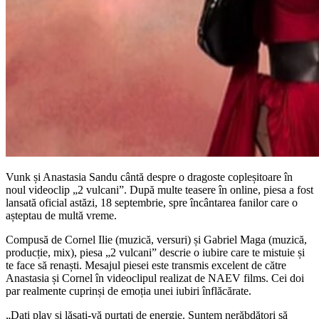
Vunk și Anastasia Sandu cântă despre o dragoste copleșitoare în
noul videoclip „2 vulcani”. După multe teasere în online, piesa a fost
lansată oficial astăzi, 18 septembrie, spre încântarea fanilor care o
așteptau de multă vreme.
Compusă de Cornel Ilie (muzică, versuri) și Gabriel Maga (muzică,
producție, mix), piesa „2 vulcani” descrie o iubire care te mistuie și
te face să renaști. Mesajul piesei este transmis excelent de către
Anastasia și Cornel în videoclipul realizat de NAEV films. Cei doi
par realmente cuprinși de emoția unei iubiri înflăcărate.
„Dați play și lăsați-vă purtați de energie. Suntem nerăbdători să