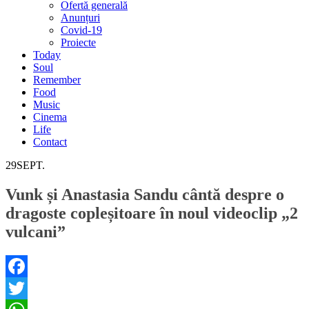
Ofertă generală
Anunțuri
Covid-19
Proiecte
Today
Soul
Remember
Food
Music
Cinema
Life
Contact
29
SEPT.
Vunk și Anastasia Sandu cântă despre o
dragoste copleșitoare în noul videoclip „2
vulcani”
Facebook