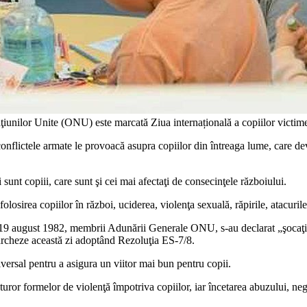
aţiunilor Unite (ONU) este marcată Ziua internațională a copiilor victime
 conflictele armate le provoacă asupra copiilor din întreaga lume, care de
 sunt copiii, care sunt şi cei mai afectaţi de consecinţele războiului.
folosirea copiilor în război, uciderea, violenţa sexuală, răpirile, atacurile
n 19 august 1982, membrii Adunării Generale ONU, s-au declarat „şocaţi 
marcheze această zi adoptând Rezoluţia ES-7/8.
rsal pentru a asigura un viitor mai bun pentru copii.
or formelor de violenţă împotriva copiilor, iar încetarea abuzului, neglijă