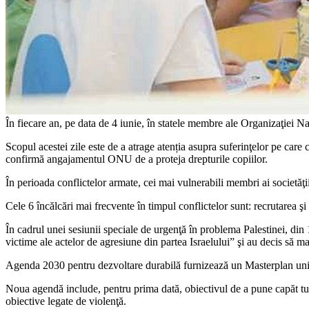
În fiecare an, pe data de 4 iunie, în statele membre ale Organizaţiei N
Scopul acestei zile este de a atrage atenția asupra suferinţelor pe care
confirmă angajamentul ONU de a proteja drepturile copiilor.
În perioada conflictelor armate, cei mai vulnerabili membri ai societăţii
Cele 6 încălcări mai frecvente în timpul conflictelor sunt: recrutarea şi 
În cadrul unei sesiunii speciale de urgenţă în problema Palestinei, di
victime ale actelor de agresiune din partea Israelului” şi au decis să 
Agenda 2030 pentru dezvoltare durabilă furnizează un Masterplan unive
Noua agendă include, pentru prima dată, obiectivul de a pune capăt tutur
obiective legate de violenţă.