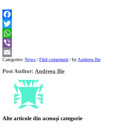
Facebook
Twitter
WhatsApp
Viber
Categories:
News
/
Fără comentarii
/
by
Andreea Ilie
Email
Post Author:
Andreea Ilie
Alte articole din aceeași categorie