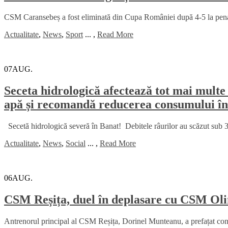
CSM Caransebeș a fost eliminată din Cupa României după 4-5 la penalt
Actualitate
,
News
,
Sport
...
,
Read More
07
AUG.
Seceta hidrologică afectează tot mai multe 
apă și recomandă reducerea consumului în
Secetă hidrologică severă în Banat! Debitele râurilor au scăzut sub 30
Actualitate
,
News
,
Social
...
,
Read More
06
AUG.
CSM Reșița, duel în deplasare cu CSM Oli
Antrenorul principal al CSM Reșița, Dorinel Munteanu, a prefațat con