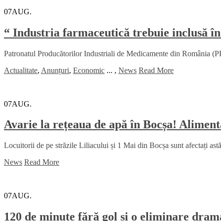
07
AUG.
“ Industria farmaceutică trebuie inclusă în
Patronatul Producătorilor Industriali de Medicamente din România (PRI
Actualitate
,
Anunțuri
,
Economic
...
,
News
Read More
07
AUG.
Avarie la rețeaua de apă în Bocșa! Alimenta
Locuitorii de pe străzile Liliacului și 1 Mai din Bocșa sunt afectați ast
News
Read More
07
AUG.
120 de minute fără gol și o eliminare dr