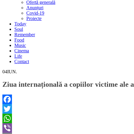
Ofertă generală
Anunțuri
Covid-19
Proiecte
Today
Soul
Remember
Food
Music
Cinema
Life
Contact
04
IUN.
Ziua internațională a copiilor victime ale a
Facebook
Twitter
WhatsApp