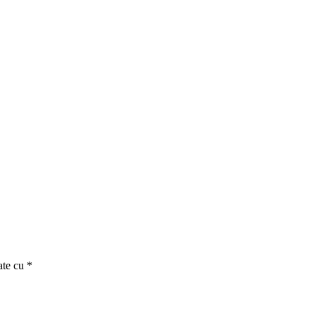
ate cu
*