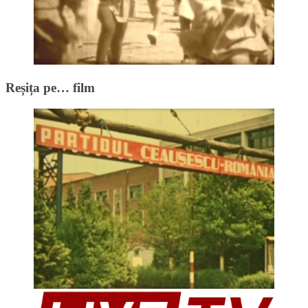
Reșița pe… film