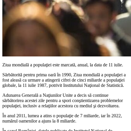
Ziua mondială a populaţiei este marcată, anual, la data de 11 iulie.
Sărbătorită pentru prima oară în 1990, Ziua mondială a populaţiei a
fost aleasă ca urmare a atingerii cifrei de cinci miliarde a populaţiei
globale, la 11 iulie 1987, potrivit Institutului Naţional de Statistică.
Adunarea Generală a Naţiunilor Unite a decis să continue
sărbătorirea acestei zile pentru a spori conştientizarea problemelor
populaţiei, inclusiv a relaţiilor acestora cu mediul şi dezvoltarea.
În anul 2011, lumea a atins o populaţie de 7 miliarde, iar în 2022,
numărul oamenilor a ajuns la 8 miliarde.
În cazul României, datele publicate de Institutul Naţional de