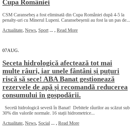
Cupa României
CSM Caransebeș a fost eliminată din Cupa României după 4-5 la
penalty-uri cu Minerul Lupeni. Caransebeșenii au fost la un pas de...
Actualitate
,
News
,
Sport
...
,
Read More
07
AUG.
Seceta hidrologică afectează tot mai
multe râuri, iar unele fântâni și puțuri
riscă să sece! ABA Banat gestionează
rezervele de apă și recomandă reducerea
consumului în gospodării.
Secetă hidrologică severă în Banat! Debitele râurilor au scăzut sub
30% din valorile normale. 16 stații hidrometrice...
Actualitate
,
News
,
Social
...
,
Read More