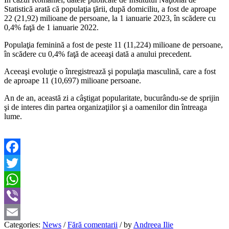
Statistică arată că populaţia ţării, după domiciliu, a fost de aproape
22 (21,92) milioane de persoane, la 1 ianuarie 2023, în scădere cu
0,4% faţă de 1 ianuarie 2022.
Populaţia feminină a fost de peste 11 (11,224) milioane de persoane,
în scădere cu 0,4% faţă de aceeaşi dată a anului precedent.
Aceeaşi evoluţie o înregistrează şi populaţia masculină, care a fost
de aproape 11 (10,697) milioane persoane.
An de an, această zi a câştigat popularitate, bucurându-se de sprijin
şi de interes din partea organizaţiilor şi a oamenilor din întreaga
lume.
Facebook
Twitter
WhatsApp
Viber
Categories:
News
/
Fără comentarii
/
by
Andreea Ilie
Email