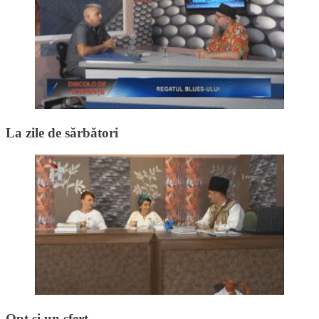
La zile de sărbători
Opt și un sfert