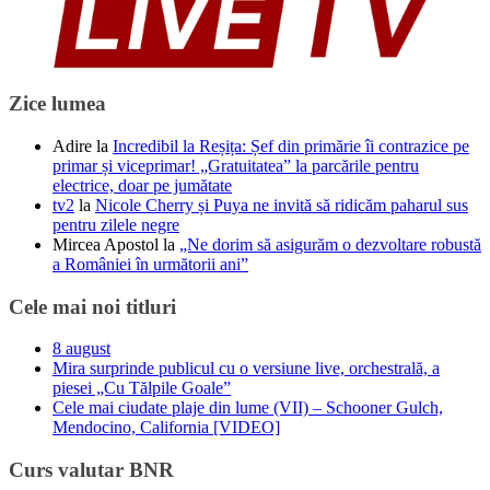
Zice lumea
Adire
la
Incredibil la Reșița: Șef din primărie îi contrazice pe
primar și viceprimar! „Gratuitatea” la parcările pentru
electrice, doar pe jumătate
tv2
la
Nicole Cherry și Puya ne invită să ridicăm paharul sus
pentru zilele negre
Mircea Apostol
la
„Ne dorim să asigurăm o dezvoltare robustă
a României în următorii ani”
Cele mai noi titluri
8 august
Mira surprinde publicul cu o versiune live, orchestrală, a
piesei „Cu Tălpile Goale”
Cele mai ciudate plaje din lume (VII) – Schooner Gulch,
Mendocino, California [VIDEO]
Curs valutar BNR