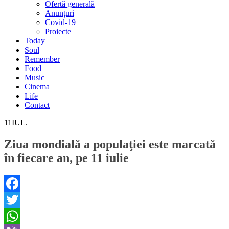
Ofertă generală
Anunțuri
Covid-19
Proiecte
Today
Soul
Remember
Food
Music
Cinema
Life
Contact
11
IUL.
Ziua mondială a populaţiei este marcată
în fiecare an, pe 11 iulie
Facebook
Twitter