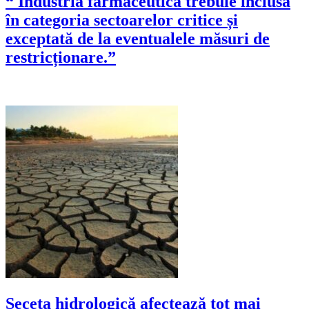
“ Industria farmaceutică trebuie inclusă
în categoria sectoarelor critice și
exceptată de la eventualele măsuri de
restricționare.”
Seceta hidrologică afectează tot mai