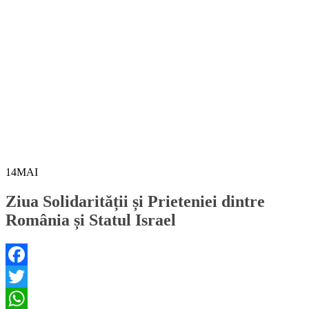
14
MAI
Ziua Solidarității și Prieteniei dintre
România și Statul Israel
Facebook
Twitter