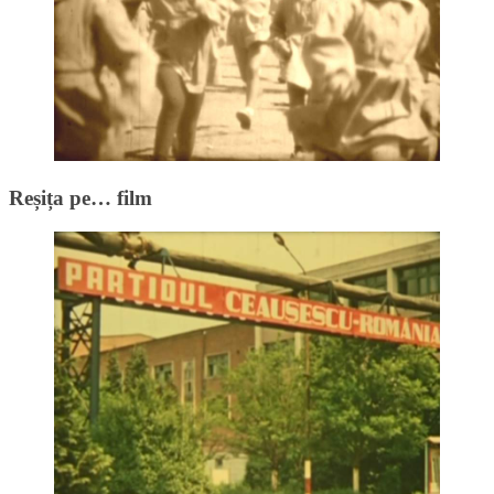
Reșița pe… film