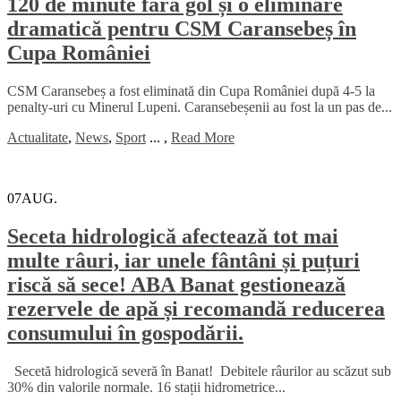
120 de minute fără gol și o eliminare
dramatică pentru CSM Caransebeș în
Cupa României
CSM Caransebeș a fost eliminată din Cupa României după 4-5 la
penalty-uri cu Minerul Lupeni. Caransebeșenii au fost la un pas de...
Actualitate
,
News
,
Sport
...
,
Read More
07
AUG.
Seceta hidrologică afectează tot mai
multe râuri, iar unele fântâni și puțuri
riscă să sece! ABA Banat gestionează
rezervele de apă și recomandă reducerea
consumului în gospodării.
Secetă hidrologică severă în Banat! Debitele râurilor au scăzut sub
30% din valorile normale. 16 stații hidrometrice...