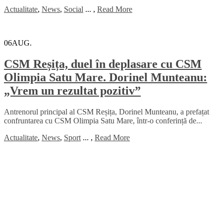
Actualitate
,
News
,
Social
...
,
Read More
06
AUG.
CSM Reșița, duel în deplasare cu CSM
Olimpia Satu Mare. Dorinel Munteanu:
„Vrem un rezultat pozitiv”
Antrenorul principal al CSM Reșița, Dorinel Munteanu, a prefațat
confruntarea cu CSM Olimpia Satu Mare, într-o conferință de...
Actualitate
,
News
,
Sport
...
,
Read More