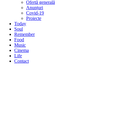
Ofertă generală
Anunțuri
Covid-19
Proiecte
Today
Soul
Remember
Food
Music
Cinema
Life
Contact