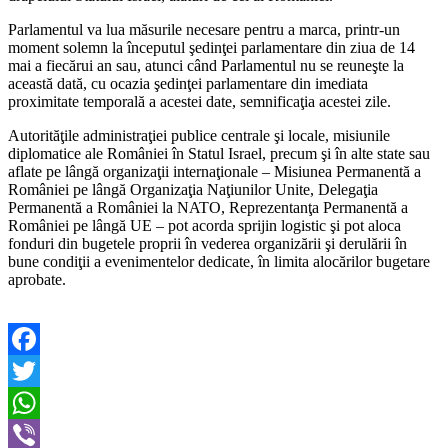
Parlamentul va lua măsurile necesare pentru a marca, printr-un
moment solemn la începutul şedinţei parlamentare din ziua de 14
mai a fiecărui an sau, atunci când Parlamentul nu se reuneşte la
această dată, cu ocazia şedinţei parlamentare din imediata
proximitate temporală a acestei date, semnificaţia acestei zile.
Autorităţile administraţiei publice centrale şi locale, misiunile
diplomatice ale României în Statul Israel, precum şi în alte state sau
aflate pe lângă organizaţii internaţionale – Misiunea Permanentă a
României pe lângă Organizaţia Naţiunilor Unite, Delegaţia
Permanentă a României la NATO, Reprezentanţa Permanentă a
României pe lângă UE – pot acorda sprijin logistic şi pot aloca
fonduri din bugetele proprii în vederea organizării şi derulării în
bune condiţii a evenimentelor dedicate, în limita alocărilor bugetare
aprobate.
Facebook
Twitter
WhatsApp