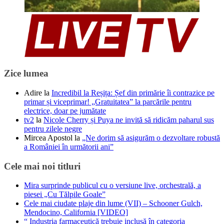
Zice lumea
Adire
la
Incredibil la Reșița: Șef din primărie îi contrazice pe
primar și viceprimar! „Gratuitatea” la parcările pentru
electrice, doar pe jumătate
tv2
la
Nicole Cherry și Puya ne invită să ridicăm paharul sus
pentru zilele negre
Mircea Apostol
la
„Ne dorim să asigurăm o dezvoltare robustă
a României în următorii ani”
Cele mai noi titluri
Mira surprinde publicul cu o versiune live, orchestrală, a
piesei „Cu Tălpile Goale”
Cele mai ciudate plaje din lume (VII) – Schooner Gulch,
Mendocino, California [VIDEO]
“ Industria farmaceutică trebuie inclusă în categoria