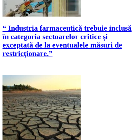
“ Industria farmaceutică trebuie inclusă
în categoria sectoarelor critice și
exceptată de la eventualele măsuri de
restricționare.”