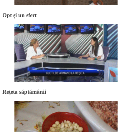
Opt și un sfert
Rețeta săptămânii