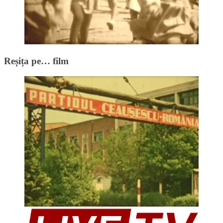
Reșița pe… film