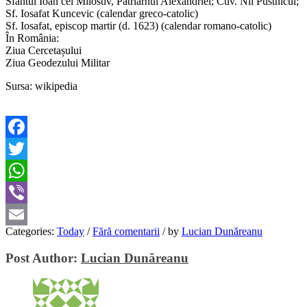
Sfântul Ioan cel Milostiv, Patriarhul Alexandriei; Cuv. Nil Pustnicul;
Sf. Iosafat Kuncevic (calendar greco-catolic)
Sf. Iosafat, episcop martir (d. 1623) (calendar romano-catolic)
În România:
Ziua Cercetașului
Ziua Geodezului Militar
Sursa: wikipedia
Facebook
Twitter
WhatsApp
Viber
Categories:
Today
/
Fără comentarii
/
by
Lucian Dunăreanu
Email
Post Author:
Lucian Dunăreanu