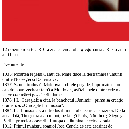
12 noiembrie este a 316-a zi a calendarului gregorian și a 317-a zi în
anii bisecți.
Evenimente
1035: Moartea regelui Canut cel Mare duce la destrămarea uniunii
dintre Norvegia și Danemarca.
1857: S-au introdus în Moldova timbrele poștale, imprimate cu un
cap de bour, vechea stemă a Moldovei, astăzi unele dintre cele mai
valoroase mărci poștale din lume.
1878: I.L. Caragiale a citit, la banchetul „Junimii”, prima sa creație
dramatică: „O noapte furtunoasă”.
1884: La Timișoara s-a introdus iluminatul electric al străzilor. De la
acea dată, Timișoara a aparținut, pe lângă Paris, Nürnberg, Steyr și
Berlin, primelor orașe din Europa cu iluminat electric stradal.
1912: Primul ministru spaniol José Canalejas este asasinat de