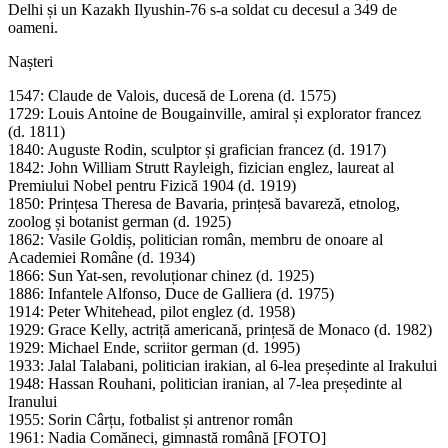
Delhi și un Kazakh Ilyushin-76 s-a soldat cu decesul a 349 de
oameni.
Nașteri
1547: Claude de Valois, ducesă de Lorena (d. 1575)
1729: Louis Antoine de Bougainville, amiral și explorator francez
(d. 1811)
1840: Auguste Rodin, sculptor și grafician francez (d. 1917)
1842: John William Strutt Rayleigh, fizician englez, laureat al
Premiului Nobel pentru Fizică 1904 (d. 1919)
1850: Prințesa Theresa de Bavaria, prințesă bavareză, etnolog,
zoolog și botanist german (d. 1925)
1862: Vasile Goldiș, politician român, membru de onoare al
Academiei Române (d. 1934)
1866: Sun Yat-sen, revoluționar chinez (d. 1925)
1886: Infantele Alfonso, Duce de Galliera (d. 1975)
1914: Peter Whitehead, pilot englez (d. 1958)
1929: Grace Kelly, actriță americană, prințesă de Monaco (d. 1982)
1929: Michael Ende, scriitor german (d. 1995)
1933: Jalal Talabani, politician irakian, al 6-lea președinte al Irakului
1948: Hassan Rouhani, politician iranian, al 7-lea președinte al
Iranului
1955: Sorin Cârțu, fotbalist și antrenor român
1961: Nadia Comăneci, gimnastă română [FOTO]