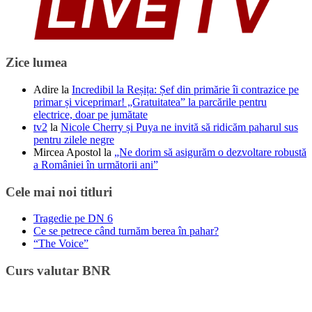
Zice lumea
Adire
la
Incredibil la Reșița: Șef din primărie îi contrazice pe
primar și viceprimar! „Gratuitatea” la parcările pentru
electrice, doar pe jumătate
tv2
la
Nicole Cherry și Puya ne invită să ridicăm paharul sus
pentru zilele negre
Mircea Apostol
la
„Ne dorim să asigurăm o dezvoltare robustă
a României în următorii ani”
Cele mai noi titluri
Tragedie pe DN 6
Ce se petrece când turnăm berea în pahar?
“The Voice”
Curs valutar BNR