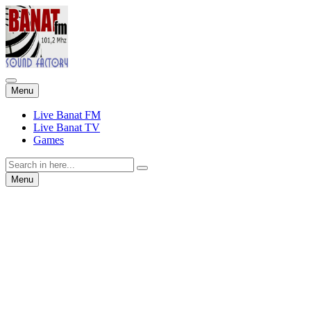
Skip
Menu
to
content
Live Banat FM
Live Banat TV
Games
Search
for:
Skip
Menu
to
content