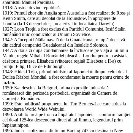
anarhistul Manuel Pardiñas.
1918: Austria devine republică.
1919: Primul zbor din Anglia spre Australia a fost realizat de Ross și
Keith Smith, care au decolat de la Hounslow, în apropiere de
Londra (la 13 decembrie și au aterizat in localitatea Darwin).
1927: Leon Troțki a fost exclus din Partidul Comunist, Iosif Stalin
rămânând unic conducător al Uniunii Sovietice.
1942: A început bătălia navală de la Guadalcanal, o luptă decisivă
din cadrul campaniei Guadalcanal din Insulele Solomon.
1947: A doua zi după condamnarea la închisoare pe viață a lui Iuliu
Maniu, regele Mihai al României pleacă la Londra pentru a asista la
căsătoria prințesei Elisabeta (viitoarea regină Elisabeta a II-a) cu
prințul Filip, Duce de Edinburgh.
1948: Hideki Tojo, primul ministru al Japoniei în timpul celui de al
Doilea Război Mondial, a fost condamnat la moarte pentru crime de
război.
1959: S-a deschis, la Belgrad, prima expoziție industrială
românească din perioada postbelică, organizată de Camera de
Comerț a României.
1990: Este publicată propunerea lui Tim Berners-Lee care a dus la
dezvoltarea World Wide Webului.
1990: Akihito urcă pe tron ca împăratul Japoniei — conform tradiției
cel de-al 125-lea descendent direct al lui Jimmu, legendarul prim
împărat nipon.
1996: India – coliziunea dintre un Boeing 747 cu destinația New