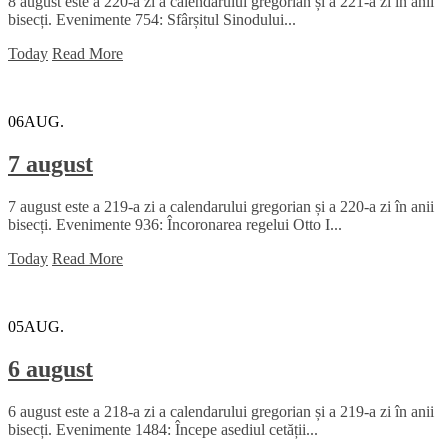
8 august este a 220-a zi a calendarului gregorian și a 221-a zi în anii
bisecți. Evenimente 754: Sfârșitul Sinodului...
Today
Read More
06
AUG.
7 august
7 august este a 219-a zi a calendarului gregorian și a 220-a zi în anii
bisecți. Evenimente 936: Încoronarea regelui Otto I...
Today
Read More
05
AUG.
6 august
6 august este a 218-a zi a calendarului gregorian și a 219-a zi în anii
bisecți. Evenimente 1484: Începe asediul cetății...