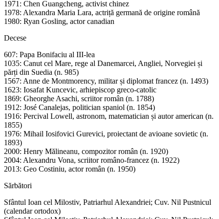
1971: Chen Guangcheng, activist chinez
1978: Alexandra Maria Lara, actriță germană de origine română
1980: Ryan Gosling, actor canadian
Decese
607: Papa Bonifaciu al III-lea
1035: Canut cel Mare, rege al Danemarcei, Angliei, Norvegiei și
părți din Suedia (n. 985)
1567: Anne de Montmorency, militar și diplomat francez (n. 1493)
1623: Iosafat Kuncevic, arhiepiscop greco-catolic
1869: Gheorghe Asachi, scriitor român (n. 1788)
1912: José Canalejas, politician spaniol (n. 1854)
1916: Percival Lowell, astronom, matematician și autor american (n.
1855)
1976: Mihail Iosifovici Gurevici, proiectant de avioane sovietic (n.
1893)
2000: Henry Mălineanu, compozitor român (n. 1920)
2004: Alexandru Vona, scriitor româno-francez (n. 1922)
2013: Geo Costiniu, actor român (n. 1950)
Sărbători
Sfântul Ioan cel Milostiv, Patriarhul Alexandriei; Cuv. Nil Pustnicul
(calendar ortodox)