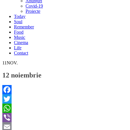
Anunțuri
Covid-19
Proiecte
Today
Soul
Remember
Food
Music
Cinema
Life
Contact
11
NOV.
12 noiembrie
Facebook
Twitter
WhatsApp
Viber